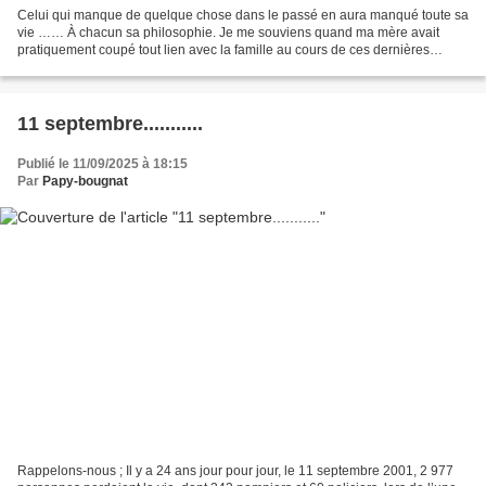
Celui qui manque de quelque chose dans le passé en aura manqué toute sa
vie …… À chacun sa philosophie. Je me souviens quand ma mère avait
pratiquement coupé tout lien avec la famille au cours de ces dernières
années d'existence. Elle ne fêtait plus les...
11 septembre...........
Publié le 11/09/2025 à 18:15
Par
Papy-bougnat
Rappelons-nous ; Il y a 24 ans jour pour jour, le 11 septembre 2001, 2 977