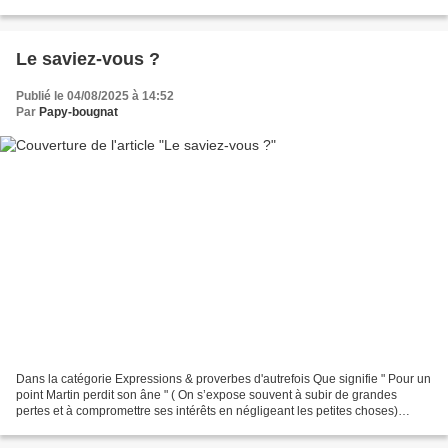
langue corse, est bien plus qu’un simple...
Le saviez-vous ?
Publié le 04/08/2025 à 14:52
Par
Papy-bougnat
Dans la catégorie Expressions & proverbes d'autrefois Que signifie " Pour un
point Martin perdit son âne " ( On s’expose souvent à subir de grandes
pertes et à compromettre ses intérêts en négligeant les petites choses)
C’était à une époque où l’on n’attachait...