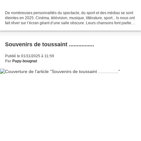
De nombreuses personnalités du spectacle, du sport et des médias se sont
éteintes en 2025. Cinéma, télévision, musique, littérature, sport... ls nous ont
fait rêver sur l’écran géant d’une salle obscure. Leurs chansons font partie
de la bande-originale...
Souvenirs de toussaint ................
Publié le 01/11/2025 à 11:59
Par
Papy-bougnat