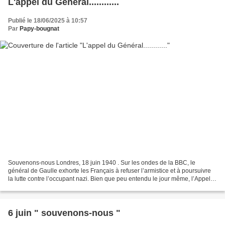
L'appel du Général............
Publié le 18/06/2025 à 10:57
Par
Papy-bougnat
Souvenons-nous Londres, 18 juin 1940 . Sur les ondes de la BBC, le
général de Gaulle exhorte les Français à refuser l’armistice et à poursuivre
la lutte contre l’occupant nazi. Bien que peu entendu le jour même, l’Appel
du 18 juin marque le point de départ...
6 juin " souvenons-nous "