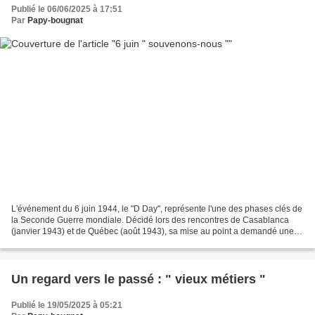
Publié le 06/06/2025 à 17:51
Par
Papy-bougnat
L'événement du 6 juin 1944, le "D Day", représente l'une des phases clés de
la Seconde Guerre mondiale. Décidé lors des rencontres de Casablanca
(janvier 1943) et de Québec (août 1943), sa mise au point a demandé une
longue concertation entre les puissances...
Un regard vers le passé : " vieux métiers "
Publié le 19/05/2025 à 05:21