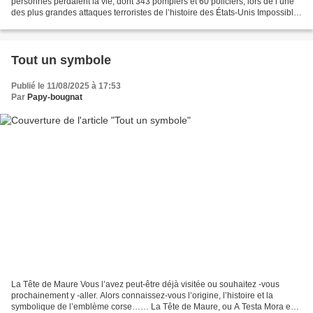
personnes perdaient la vie, dont 343 pompiers et 60 policiers, lors de l’une
des plus grandes attaques terroristes de l’histoire des États-Unis Impossible
d’oublier. Hommage à...
Tout un symbole
Publié le 11/08/2025 à 17:53
Par
Papy-bougnat
La Tête de Maure Vous l’avez peut-être déjà visitée ou souhaitez -vous
prochainement y -aller. Alors connaissez-vous l’origine, l’histoire et la
symbolique de l’emblème corse…… La Tête de Maure, ou A Testa Mora en