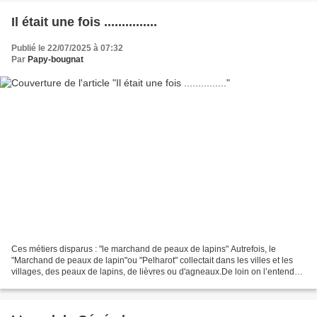
Il était une fois ...............
Publié le 22/07/2025 à 07:32
Par
Papy-bougnat
Ces métiers disparus : "le marchand de peaux de lapins" Autrefois, le
"Marchand de peaux de lapin"ou "Pelharot" collectait dans les villes et les
villages, des peaux de lapins, de lièvres ou d'agneaux.De loin on l’entendait,
le plus souvent le dimanche...