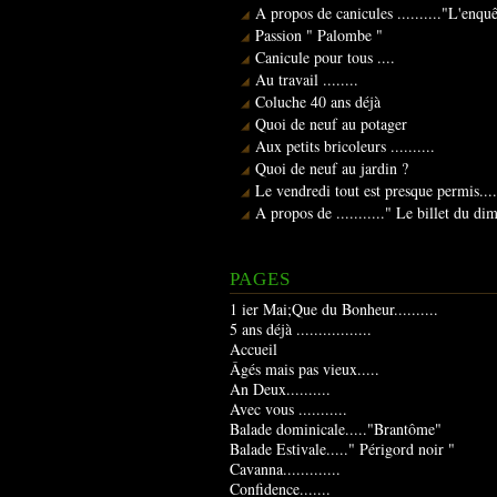
A propos de canicules .........."L'enqu
Passion " Palombe "
Canicule pour tous ....
Au travail ........
Coluche 40 ans déjà
Quoi de neuf au potager
Aux petits bricoleurs ..........
Quoi de neuf au jardin ?
Le vendredi tout est presque permis....
A propos de ..........." Le billet du d
PAGES
1 ier Mai;Que du Bonheur..........
5 ans déjà .................
Accueil
Âgés mais pas vieux.....
An Deux..........
Avec vous ...........
Balade dominicale....."Brantôme"
Balade Estivale....." Périgord noir "
Cavanna.............
Confidence.......