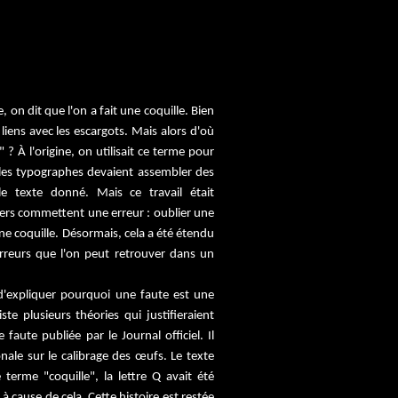
on dit que l'on a fait une coquille. Bien
iens avec les escargots. Mais alors d'où
 ? À l'origine, on utilisait ce terme pour
s les typographes devaient assembler des
e texte donné. Mais ce travail était
iers commettent une erreur : oublier une
une coquille. Désormais, cela a été étendu
erreurs que l'on peut retrouver dans un
d'expliquer pourquoi une faute est une
iste plusieurs théories qui justifieraient
faute publiée par le Journal officiel. Il
ionale sur le calibrage des œufs. Le texte
terme "coquille", la lettre Q avait été
à cause de cela. Cette histoire est restée