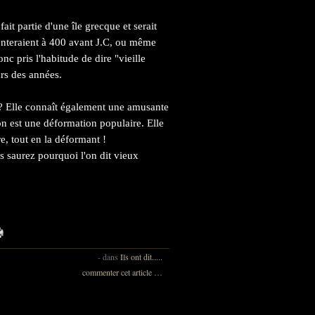
fait partie d'une île grecque et serait
nteraient à 400 avant J.C, ou même
c pris l'habitude de dire "vieille
rs des années.
 ? Elle connaît également une amusante
n est une déformation populaire. Elle
re, tout en la déformant !
us saurez pourquoi l'on dit vieux
-
dans
Ils ont dit.....
commenter cet article
…