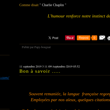
Comme disait
" Charlie Chaplin "
L'humour renforce notre instinct d
Repost
0
Publié par Papy-bougnat
11 septembre 2019
3
11
/
09
/
septembre
/
2019
05:52
Bon à savoir .....
og.com/
Souvent remaniée, la langue
française rego
Employées par nos
aïeux, quelques citation