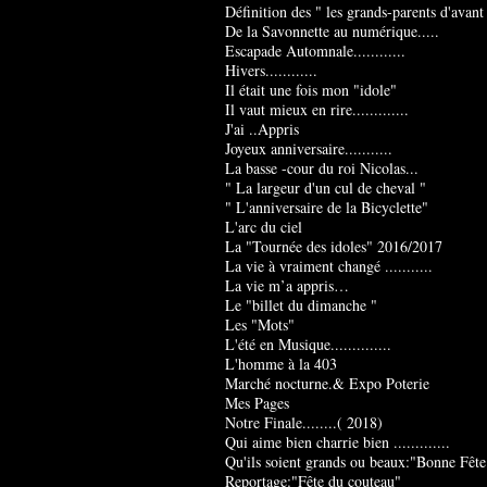
Définition des " les grands-parents d'avant
De la Savonnette au numérique.....
Escapade Automnale............
Hivers............
Il était une fois mon "idole"
Il vaut mieux en rire.............
J'ai ..Appris
Joyeux anniversaire...........
La basse -cour du roi Nicolas...
" La largeur d'un cul de cheval "
" L'anniversaire de la Bicyclette"
L'arc du ciel
La "Tournée des idoles" 2016/2017
La vie à vraiment changé ...........
La vie m’a appris…
Le "billet du dimanche "
Les "Mots"
L'été en Musique..............
L'homme à la 403
Marché nocturne.& Expo Poterie
Mes Pages
Notre Finale........( 2018)
Qui aime bien charrie bien .............
Qu'ils soient grands ou beaux:"Bonne Fête
Reportage:"Fête du couteau"