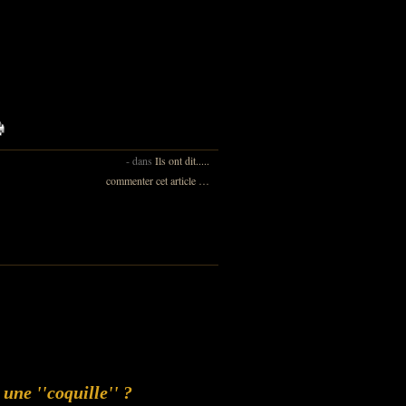
-
dans
Ils ont dit.....
commenter cet article
…
une ''coquille'' ?