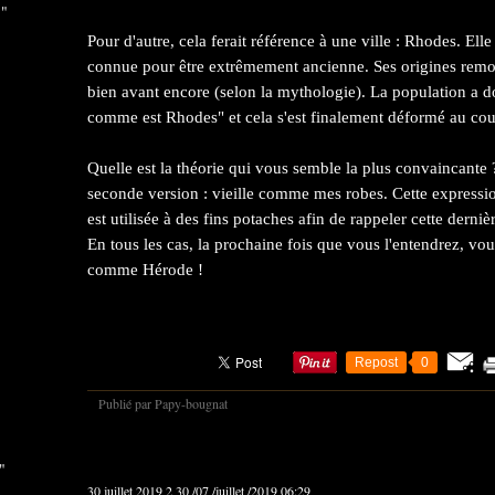
 "
Pour d'autre, cela ferait référence à une ville : Rhodes. Elle 
connue pour être extrêmement ancienne. Ses origines remo
bien avant encore (selon la mythologie). La population a don
comme est Rhodes" et cela s'est finalement déformé au cou
Quelle est la théorie qui vous semble la plus convaincante
seconde version : vieille comme mes robes. Cette expressio
est utilisée à des fins potaches afin de rappeler cette derniè
En tous les cas, la prochaine fois que vous l'entendrez, vo
comme Hérode !
Repost
0
Publié par Papy-bougnat
"
30 juillet 2019
2
30
/
07
/
juillet
/
2019
06:29