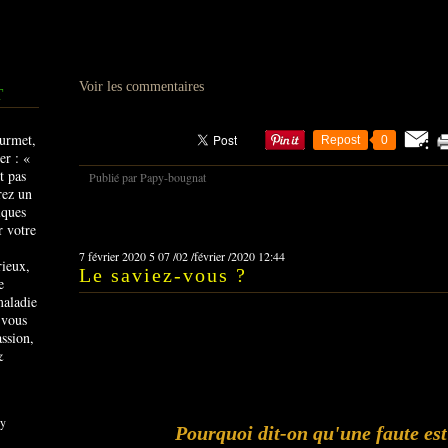
Voir les commentaires
T
Repost
0
Publié par Papy-bougnat
7 février 2020
5
07
/
02
/
février
/
2020
12:44
rieux,
Le saviez-vous ?
e
maladie
 vous
ssion,
&
y
Pourquoi dit-on qu'une faute est 