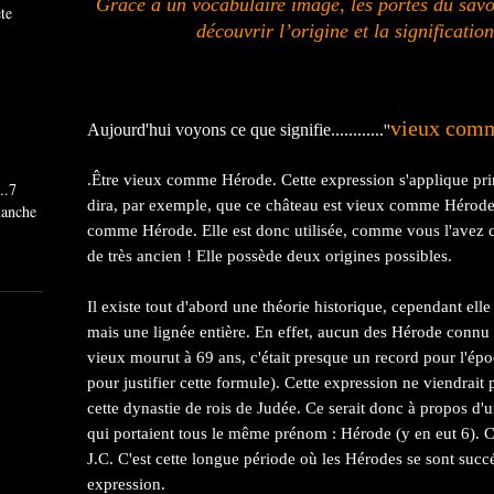
Grâce à un vocabulaire imagé,
les portes du sav
ête
découvrir l’origine et la significatio
vieux com
Aujourd'hui voyons ce que signifie............
''
.Être vieux comme Hérode. Cette expression s'applique pri
..7
dira, par exemple, que ce château est vieux comme Hérode,
imanche
comme Hérode. Elle est donc utilisée, comme vous l'avez 
de très ancien ! Elle possède deux origines possibles.
Il existe tout d'abord une théorie historique, cependant el
mais une lignée entière. En effet, aucun des Hérode connu 
vieux mourut à 69 ans, c'était presque un record pour l'épo
pour justifier cette formule). Cette expression ne viendrai
cette dynastie de rois de Judée. Ce serait donc à propos d
qui portaient tous le même prénom : Hérode (y en eut 6). C
J.C. C'est cette longue période où les Hérodes se sont suc
expression.