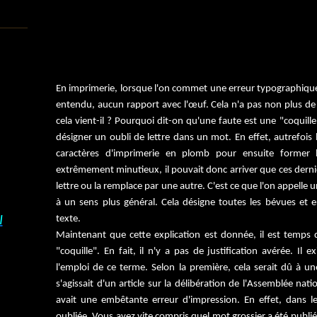
En imprimerie, lorsque l'on commet une erreur typographique, 
entendu, aucun rapport avec l'œuf. Cela n'a pas non plus de l
cela vient-il ? Pourquoi dit-on qu'une faute est une "coquille"
désigner un oubli de lettre dans un mot. En effet, autrefoi
caractères d'imprimerie en plomb pour ensuite former l
extrêmement minutieux, il pouvait donc arriver que ces dern
lettre ou la remplace par une autre. C'est ce que l'on appelle 
à un sens plus général. Cela désigne toutes les bévues et 
texte.
I
Maintenant que cette explication est donnée, il est temps 
"coquille". En fait, il n'y a pas de justification avérée. Il ex
l'emploi de ce terme. Selon la première, cela serait dû à une 
s'agissait d'un article sur la délibération de l'Assemblée nat
avait une embêtante erreur d'impression. En effet, dans le 
oubliée. Vous avez vite compris quel mot grossier a été publié 