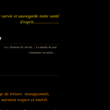
e survie et sauvegarde notre santé
d'esprit.....................
-
dans
Humour
Ils ont dit.....
La minute du jour
commenter cet article
…
rge de trésors
insoupçonnés.
s
méritent respect et intérêt.