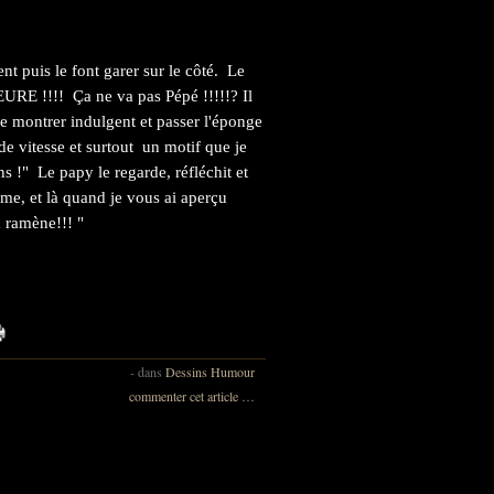
nt puis le font garer sur le côté. Le
URE !!!! Ça ne va pas Pépé !!!!!? Il
e montrer indulgent et passer l'éponge
e vitesse et surtout un motif que je
ns !" Le papy le regarde, réfléchit et
rme, et là quand je vous ai aperçu
la ramène!!! "
-
dans
Dessins
Humour
commenter cet article
…