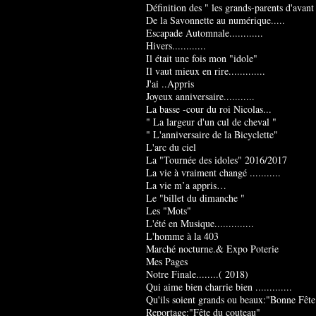
Définition des " les grands-parents d'avant
De la Savonnette au numérique.....
Escapade Automnale............
Hivers............
Il était une fois mon "idole"
Il vaut mieux en rire.............
J'ai ..Appris
Joyeux anniversaire...........
La basse -cour du roi Nicolas...
" La largeur d'un cul de cheval "
" L'anniversaire de la Bicyclette"
L'arc du ciel
La "Tournée des idoles" 2016/2017
La vie à vraiment changé ...........
La vie m’a appris…
Le "billet du dimanche "
Les "Mots"
L'été en Musique..............
L'homme à la 403
Marché nocturne.& Expo Poterie
Mes Pages
Notre Finale........( 2018)
Qui aime bien charrie bien .............
Qu'ils soient grands ou beaux:"Bonne Fête
Reportage:"Fête du couteau"