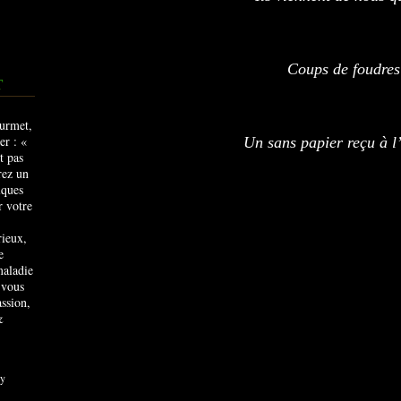
Coups de foudres
T
Un sans papier reçu à l
rieux,
e
maladie
 vous
ssion,
&
y