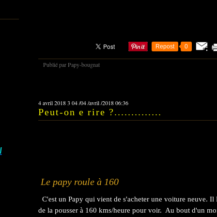
Repost
0
Publié par Papy-bougnat
4 avril 2018
3
04
/
04
/
avril
/
2018
06:36
Peut-on e rire ?..............
I
Le papy roule à 160
C'est un Papy qui vient de s'acheter une voiture neuve. Il l
de la pousser à 160 kms/heure pour voir. Au bout d'un mome