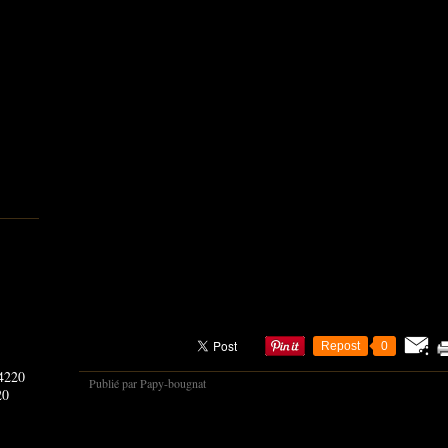
Repost
0
Publié par Papy-bougnat
20