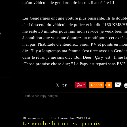
qu'un véhicule de gendarmerie le suit, il accélère !!!
Les Gendarmes ont une voiture plus puissante. Ils le double
chef descend du véhicule de police et lui dit: "160 KMS/HE
me reste 30 minutes pour finir mon service, je veux bien m
e
à condition que vous me donniez un motif pour cet excès d
n'ai pas l'habitude d'entendre... Sinon P.V et points en moi
dit: "Il y a longtemps ma femme s'est tirée avec un Genda
dans le rétro, je me suis dit : Bon Dieu ! Ça y est! Il me 
Chose promise chose due; " Le Papy est reparti sans P.V."
Repost
0
Publié par Papy-bougnat
10 novembre 2017
5
10
/
11
/
novembre
/
2017
11:43
Le vendredi tout est permis...........