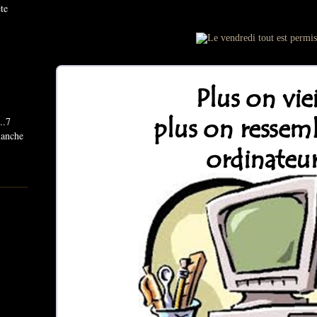
ête
..7
imanche