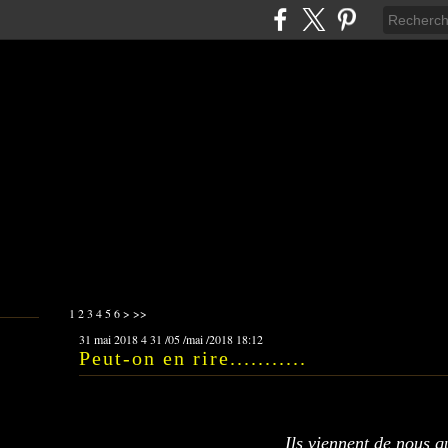
1
2
3
4
5
6
>
>>
31 mai 2018
4
31
/
05
/
mai
/
2018
18:12
Peut-on en rire...........
Ils viennent de nous qu