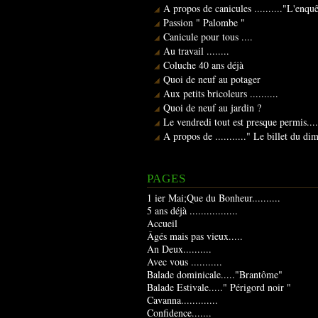
A propos de canicules .........."L'enqu
Passion " Palombe "
Canicule pour tous ....
Au travail ........
Coluche 40 ans déjà
Quoi de neuf au potager
Aux petits bricoleurs ..........
Quoi de neuf au jardin ?
Le vendredi tout est presque permis....
A propos de ..........." Le billet du d
PAGES
1 ier Mai;Que du Bonheur..........
5 ans déjà .................
Accueil
Âgés mais pas vieux.....
An Deux..........
Avec vous ...........
Balade dominicale....."Brantôme"
Balade Estivale....." Périgord noir "
Cavanna.............
Confidence.......