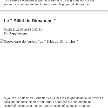
de cyclisme savent que la première semaine de la grande boucle est
souvent accompagnée de chutes qui sont la plupart du temps très
spectaculaires.du fait du nombre important d'engagés...
Le " Billet du Dimanche "
Publié le 12/07/2015 à 07:53
Par
Papy-bougnat
Aujourd’hui balade en « Andalousie » Chez les seigneurs de la "dehesa" En
castillan, "dehesa" signifie "pâturage" La dehesa tire son origine de
l'écosystème forestier méditerranéen, milieu où cohabitent plantes