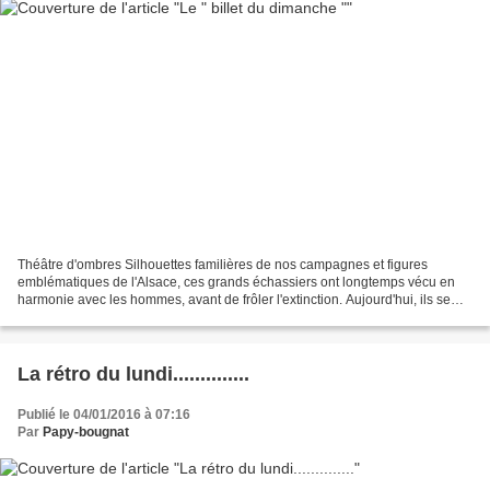
Théâtre d'ombres Silhouettes familières de nos campagnes et figures
emblématiques de l'Alsace, ces grands échassiers ont longtemps vécu en
harmonie avec les hommes, avant de frôler l'extinction. Aujourd'hui, ils se
portent mieux, mais révèlent les excès...
La rétro du lundi..............
Publié le 04/01/2016 à 07:16
Par
Papy-bougnat