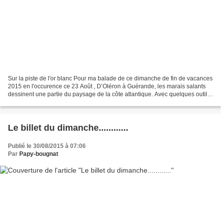
Sur la piste de l'or blanc Pour ma balade de ce dimanche de fin de vacances
2015 en l'occurence ce 23 Août , D’Oléron à Guérande, les marais salants
dessinent une partie du paysage de la côte atlantique. Avec quelques outils
ancestraux, sauniers et paludiers...
Le billet du dimanche............
Publié le 30/08/2015 à 07:06
Par
Papy-bougnat