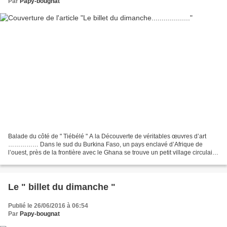
Par
Papy-bougnat
Balade du côté de " Tiébélé " A la Découverte de véritables œuvres d’art
…………… Dans le sud du Burkina Faso, un pays enclavé d’Afrique de
l’ouest, près de la frontière avec le Ghana se trouve un petit village circulaire
d’environ 1,2 hectares, appelé Tiébélé....
Le " billet du dimanche "
Publié le 26/06/2016 à 06:54
Par
Papy-bougnat