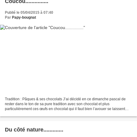
Coucou...............
Publié le 05/04/2015 à 07:40
Par
Papy-bougnat
Tradition : Pâques & ses chocolats J’ai décidé en ce dimanche pascal de
rester dans le ton de sa pure tradition avec son chocolat et plus
particulièrement ces œufs en chocolat qui il faut bien l’avouer se laissent
aisément déguster qu’ils soient blanc...
Du côté nature.............