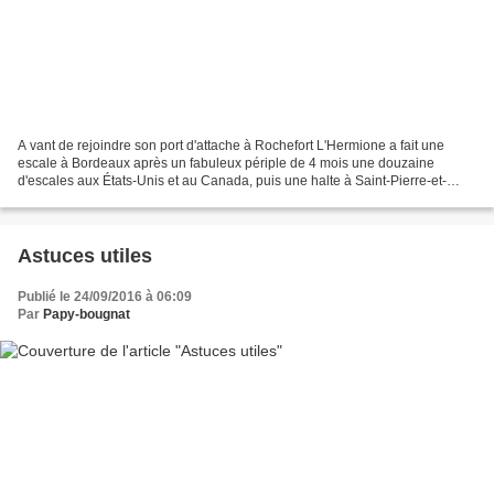
A vant de rejoindre son port d'attache à Rochefort L'Hermione a fait une
escale à Bordeaux après un fabuleux périple de 4 mois une douzaine
d'escales aux États-Unis et au Canada, puis une halte à Saint-Pierre-et-
Miquelon, le retour en fanfare à Brest,...
Astuces utiles
Publié le 24/09/2016 à 06:09
Par
Papy-bougnat