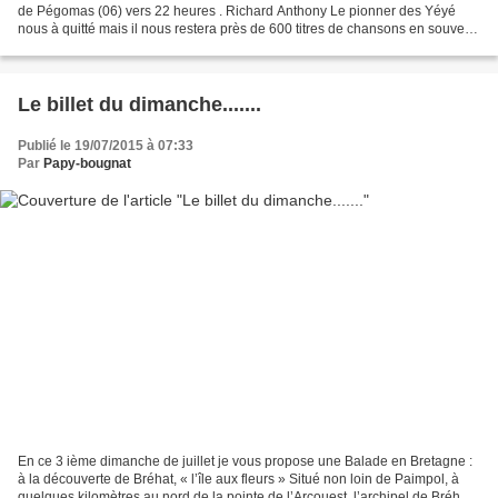
de Pégomas (06) vers 22 heures . Richard Anthony Le pionner des Yéyé
nous à quitté mais il nous restera près de 600 titres de chansons en souvenir
dont de prestigieux tubes tel...
Le billet du dimanche.......
Publié le 19/07/2015 à 07:33
Par
Papy-bougnat
En ce 3 ième dimanche de juillet je vous propose une Balade en Bretagne :
à la découverte de Bréhat, « l’île aux fleurs » Situé non loin de Paimpol, à
quelques kilomètres au nord de la pointe de l’Arcouest, l’archipel de Bréhat