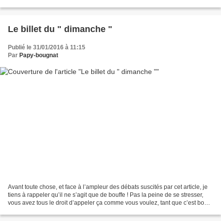
herbacées et arbres clairsemés. Ces derniers...
Le billet du " dimanche "
Publié le 31/01/2016 à 11:15
Par
Papy-bougnat
Avant toute chose, et face à l’ampleur des débats suscités par cet article, je
tiens à rappeler qu’il ne s’agit que de bouffe ! Pas la peine de se stresser,
vous avez tous le droit d’appeler ça comme vous voulez, tant que c’est bon !
Chocolatine ou Pain...