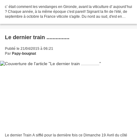
c’ était comment les vendanges en Gironde, avant la viticulture d' aujourd’hui
? Chaque année, à la même époque c'est pareil! Signant la fin de l'été, de
septembre à octobre la France viticole s'agite. Du nord au sud, d'est en
ouest, au pied des vignes,...
Le dernier train ...............
Publié le 21/04/2015 à 06:21
Par
Papy-bougnat
Le dernier Train A sifflé pour la dernière fois ce Dimanche 19 Avril du côté