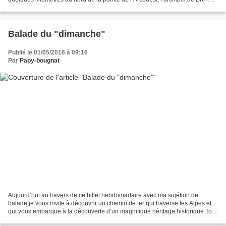
compte 86 îles et îlots....
Balade du "dimanche"
Publié le 01/05/2016 à 09:16
Par
Papy-bougnat
Aujourd’hui au travers de ce billet hebdomadaire avec ma sujétion de
balade je vous invite à découvrir un chemin de fer qui traverse les Alpes et
qui vous embarque à la découverte d’un magnifique héritage historique Tout
comme l’avion et le bateau, le...