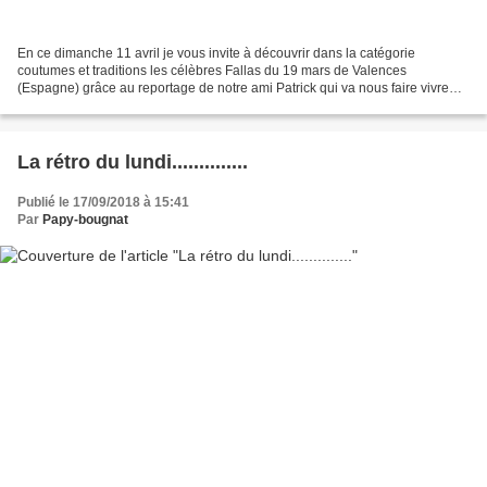
En ce dimanche 11 avril je vous invite à découvrir dans la catégorie
coutumes et traditions les célèbres Fallas du 19 mars de Valences
(Espagne) grâce au reportage de notre ami Patrick qui va nous faire vivre
durant 5 jours ces festivités …Annonciatrice...
La rétro du lundi..............
Publié le 17/09/2018 à 15:41
Par
Papy-bougnat