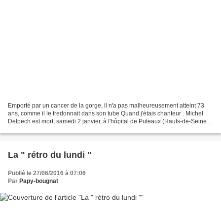
Emporté par un cancer de la gorge, il n'a pas malheureusement atteint 73
ans, comme il le fredonnait dans son tube Quand j'étais chanteur . Michel
Delpech est mort, samedi 2 janvier, à l'hôpital de Puteaux (Hauts-de-Seine).
Sa Bio……… Chan tées par plusieurs...
La " rétro du lundi "
Publié le 27/06/2016 à 07:06
Par
Papy-bougnat