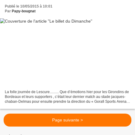
Publié le 10/05/2015 à 10:01
Par
Papy-bougnat
La folle journée de Lescure.......... Que d’émotions hier pour les Girondins de
Bordeaux et leurs supporters , c’était leur dernier match au stade jacques-
chaban-Delmas pour ensuite prendre la direction du « Gorafi Sports Arena »
Adieu " LESCURE " Une...
Page suivante >