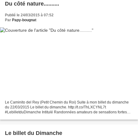
Du côté nature..........
Publié le 24/03/2015 à 07:52
Par
Papy-bougnat
Le Caminito del Rey (Petit Chemin du Roi) Suite à mon billet du dimanche
du 22/03/2015 Le billet du dimanche. http://t.co/ThLXCYNL7t
#LebilletduDimanche Intitulé Randonnées amateurs de sensations fortes
décrivant la réouverture du Caminoto del Rey depuis...
Le billet du Dimanche