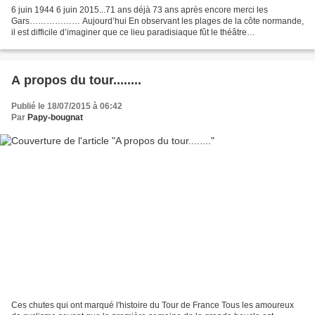
6 juin 1944 6 juin 2015...71 ans déjà 73 ans après encore merci les
Gars……………… Aujourd’hui En observant les plages de la côte normande,
il est difficile d’imaginer que ce lieu paradisiaque fût le théâtre
d’affrontements meurtriers lors de l’Opération...
A propos du tour........
Publié le 18/07/2015 à 06:42
Par
Papy-bougnat
Ces chutes qui ont marqué l'histoire du Tour de France Tous les amoureux