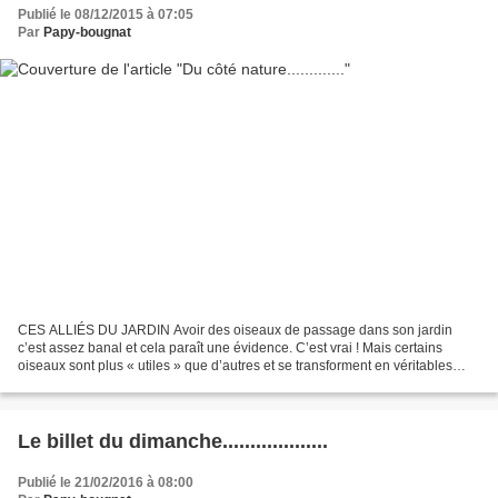
Publié le 08/12/2015 à 07:05
Par
Papy-bougnat
CES ALLIÉS DU JARDIN Avoir des oiseaux de passage dans son jardin
c’est assez banal et cela paraît une évidence. C’est vrai ! Mais certains
oiseaux sont plus « utiles » que d’autres et se transforment en véritables
alliés. Aujourd’hui je vous invite à...
Le billet du dimanche...................
Publié le 21/02/2016 à 08:00