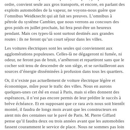
ordre, convient seule aux gros transports, et encore, en parlant des
exploits automobiles de la vapeur, ne voyons-nous guère que
l’omnibus Weidknecht qui ait fait ses preuves. L’omnibus à
pétrole du système Cambier, que nous verrons au concours des
gros poids en juillet prochain, lui fera peut-être un heureux
pendant. Mais ces types-là sont surtout destinés aux grandes
routes : ils ne feront qu’un court séjour dans les villes.
Les voitures électriques sont les seules qui conviennent aux
agglomérations populeuses. Celles-là ne dégageront ni fumée, ni
odeur, ne feront pas de bruit, s’arrêteront et repartiront sans que le
cocher soit tenu de descendre de son siège, et se ravitailleront aux
sources d’énergie disséminées à profusion dans tous les quartiers.
Or, il n’existe pas actuellement de voiture électrique légère et
économique, mûre pour le trafic des villes. Nous en aurons
quelques-unes cet été en essai à Paris, mais si elles donnent des
espérances, il n’est pas encore permis de leur prédire le succès à
brève échéance. Et en supposant que ce rara avis nous soit bientôt
montré, il faudra de longs mois avant que les constructeurs en
aient mis des centaines sur le pavé de Paris. M. Pierre Giffard
pense qu’il faudra deux ou trois années avant que les automobiles
fassent couramment le service de place. Nous ne sommes pas loin