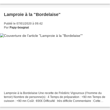
déceler toutes les techniques...
Lamproie à la "Bordelaise"
Publié le 07/01/2020 à 09:42
Par
Papy-bougnat
Lamproie à la Bordelaise Une recette de Frédéric Vigouroux (l’homme du
terroir) Nombre de personne(s) : 4 Temps de préparation : +90 mn Temps de
cuisson : +90 mn Coût : €€€€ Difficulté : très difficile Commentaire : Cette
une recette de famille qui a...