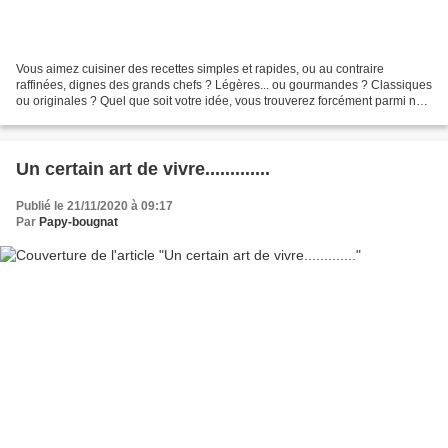
Vous aimez cuisiner des recettes simples et rapides, ou au contraire
raffinées, dignes des grands chefs ? Légères... ou gourmandes ? Classiques
ou originales ? Quel que soit votre idée, vous trouverez forcément parmi nos
meilleures recettes de quoi réaliser...
Un certain art de vivre.............
Publié le 21/11/2020 à 09:17
Par
Papy-bougnat