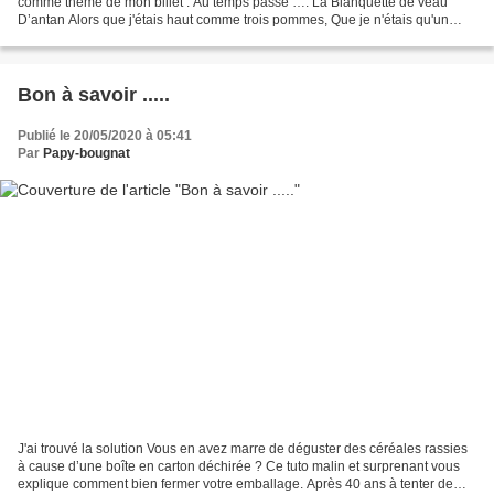
comme thème de mon billet : Au temps passé …. La Blanquette de veau
D’antan Alors que j'étais haut comme trois pommes, Que je n'étais qu'un
petit homme, Je me souviens du temps,...
Bon à savoir .....
Publié le 20/05/2020 à 05:41
Par
Papy-bougnat
J'ai trouvé la solution Vous en avez marre de déguster des céréales rassies
à cause d’une boîte en carton déchirée ? Ce tuto malin et surprenant vous
explique comment bien fermer votre emballage. Après 40 ans à tenter de