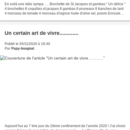
En voilà une idée sympa …. Brochette de St Jacques et gambas " Un délice "
4 brochettes 8 coquilles st jacques 8 gambas 8 pruneaux 8 tranches de lard
4 morceau de tomate 4 morceau d'oignon huile d'olive sel, poivre Enroulez
les coquilles st jacques dans...
Un certain art de vivre.............
Publié le 05/11/2020 à 18:40
Par
Papy-bougnat
Aujourd’hui au 7 Ime jour du 2ième confinement de l’année 2020 ! J’ai choisi