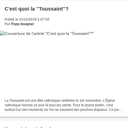
C'est quoi la "Toussaint"?
Publié le 01/11/2019 à 07:50
Par
Papy-bougnat
La Toussaint est une fête catholique célébrée le 1er novembre. L’Église
catholique honore ce jour-là tous les saints. Pour le grand public, c'est
surtout l'un des moments où l'on se souvient des proches disparus. Ce jour-
là, on se rend dans les cimetières...