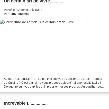
Un certain art de vivre.............
Publié le 12/10/2019 à 15:13
Par
Papy-bougnat
Aujourd'hui....RECETTE " Le gratin d'endives ou chicons au gratin" Toqués
de Cuisine ? C'est par ici ! je vous propose aujourd’hui une recette facile !
De quoi réjouir vos papilles et impressionner vos proches. Aujourd'hui, vous
dégusterez le gratin d'endives...
Increvable !................