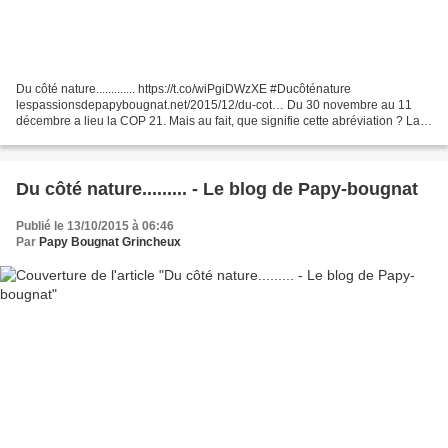
Du côté nature............. https://t.co/wiPgiDWzXE #Ducôténature
lespassionsdepapybougnat.net/2015/12/du-cot… Du 30 novembre au 11
décembre a lieu la COP 21. Mais au fait, que signifie cette abréviation ? La
21e Conférence des Nations unies sur les changements...
Du côté nature......... - Le blog de Papy-bougnat
Publié le 13/10/2015 à 06:46
Par
Papy Bougnat Grincheux