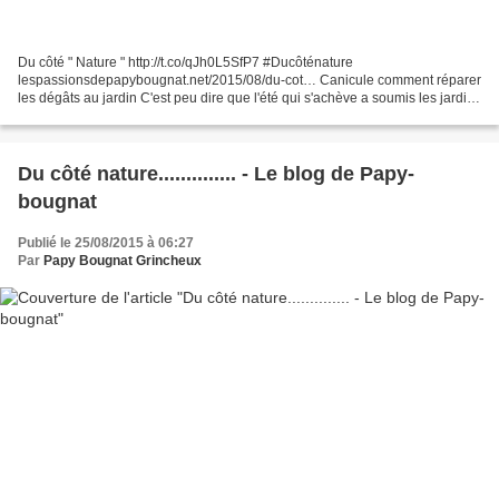
Du côté " Nature " http://t.co/qJh0L5SfP7 #Ducôténature
lespassionsdepapybougnat.net/2015/08/du-cot… Canicule comment réparer
les dégâts au jardin C'est peu dire que l'été qui s'achève a soumis les jardins
et leurs habitant(e)s à rude épreuve. Seuls points...
Du côté nature.............. - Le blog de Papy-
bougnat
Publié le 25/08/2015 à 06:27
Par
Papy Bougnat Grincheux