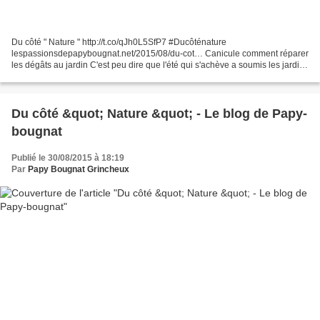
Du côté " Nature " http://t.co/qJh0L5SfP7 #Ducôténature
lespassionsdepapybougnat.net/2015/08/du-cot… Canicule comment réparer
les dégâts au jardin C'est peu dire que l'été qui s'achève a soumis les jardins
et leurs habitant(e)s à rude épreuve. Seuls points...
Du côté &quot; Nature &quot; - Le blog de Papy-
bougnat
Publié le 30/08/2015 à 18:19
Par
Papy Bougnat Grincheux