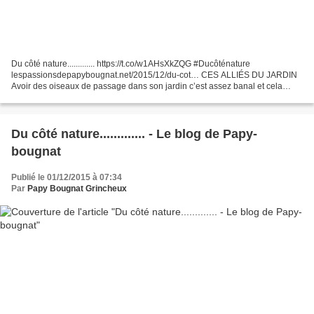
Du côté nature............. https://t.co/w1AHsXkZQG #Ducôténature
lespassionsdepapybougnat.net/2015/12/du-cot… CES ALLIÉS DU JARDIN
Avoir des oiseaux de passage dans son jardin c’est assez banal et cela
paraît une évidence. C’est vrai ! Mais certains...
Du côté nature............. - Le blog de Papy-
bougnat
Publié le 01/12/2015 à 07:34
Par
Papy Bougnat Grincheux