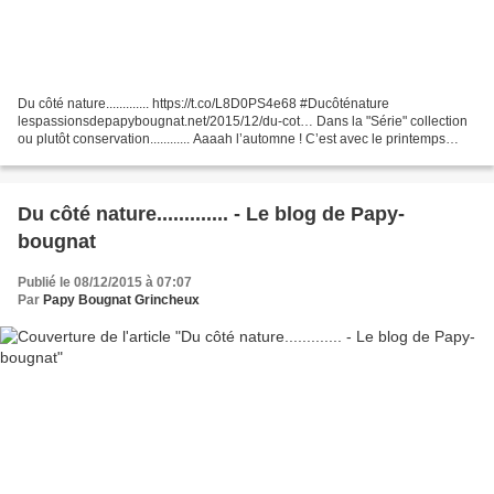
Du côté nature............. https://t.co/L8D0PS4e68 #Ducôténature
lespassionsdepapybougnat.net/2015/12/du-cot… Dans la "Série" collection
ou plutôt conservation............ Aaaah l’automne ! C’est avec le printemps
l’une de mes saisons préférées. La nature...
Du côté nature............. - Le blog de Papy-
bougnat
Publié le 08/12/2015 à 07:07
Par
Papy Bougnat Grincheux