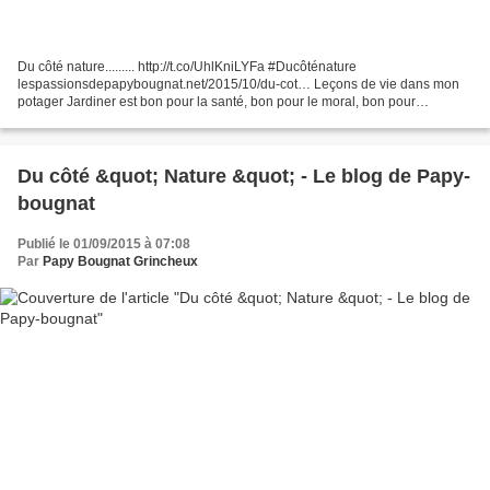
Du côté nature......... http://t.co/UhlKniLYFa #Ducôténature
lespassionsdepapybougnat.net/2015/10/du-cot… Leçons de vie dans mon
potager Jardiner est bon pour la santé, bon pour le moral, bon pour
l'environnement (si vous pratiquez la permaculture agro...
Du côté &quot; Nature &quot; - Le blog de Papy-
bougnat
Publié le 01/09/2015 à 07:08
Par
Papy Bougnat Grincheux