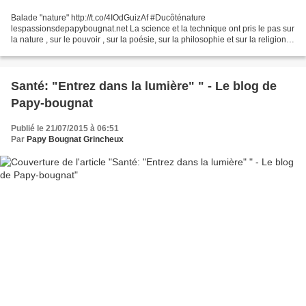
Balade "nature" http://t.co/4IOdGuizAf #Ducôténature
lespassionsdepapybougnat.net La science et la technique ont pris le pas sur
la nature , sur le pouvoir , sur la poésie, sur la philosophie et sur la religion.
Voilà le coeur de l'affaire ! Elles ont...
Santé: "Entrez dans la lumière" " - Le blog de
Papy-bougnat
Publié le 21/07/2015 à 06:51
Par
Papy Bougnat Grincheux