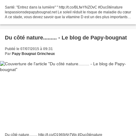
Santé: "Entrez dans la lumière" " http://t.co/BLfwYNZOvC #Ducôténature
lespassionsdepapybougnat.net Le soleil réduit le risque de maladie du cœur
A ce stade, vous devez savoir que la vitamine D est un des plus importants
nutriments pour votre santé. Et...
Du côté nature......... - Le blog de Papy-bougnat
Publié le 07/07/2015 à 09:31
Par
Papy Bougnat Grincheux
Du côté nature......... http://t.co/Q1969AhTWx #Ducôténature