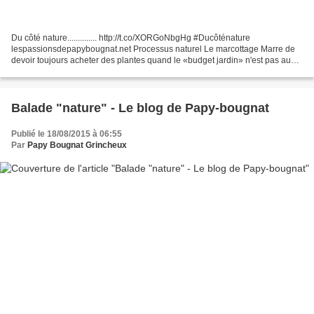
Du côté nature.............. http://t.co/XORGoNbgHg #Ducôténature
lespassionsdepapybougnat.net Processus naturel Le marcottage Marre de
devoir toujours acheter des plantes quand le «budget jardin» n'est pas aussi
fourni qu'on le voudrait? Envie de multiplier,...
Balade "nature" - Le blog de Papy-bougnat
Publié le 18/08/2015 à 06:55
Par
Papy Bougnat Grincheux