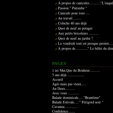
A propos de canicules .........."L'enqu
Passion " Palombe "
Canicule pour tous ....
Au travail ........
Coluche 40 ans déjà
Quoi de neuf au potager
Aux petits bricoleurs ..........
Quoi de neuf au jardin ?
Le vendredi tout est presque permis....
A propos de ..........." Le billet du d
PAGES
1 ier Mai;Que du Bonheur..........
5 ans déjà .................
Accueil
Âgés mais pas vieux.....
An Deux..........
Avec vous ...........
Balade dominicale....."Brantôme"
Balade Estivale....." Périgord noir "
Cavanna.............
Confidence.......