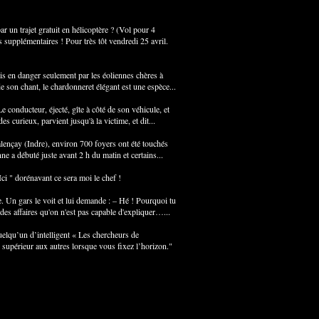
par un trajet gratuit en hélicoptère ? (Vol pour 4
upplémentaires ! Pour très tôt vendredi 25 avril.
s en danger seulement par les éoliennes chères à
de son chant, le chardonneret élégant est une espèce...
e conducteur, éjecté, gîte à côté de son véhicule, et
 curieux, parvient jusqu'à la victime, et dit...
Valençay (Indre), environ 700 foyers ont été touchés
e a débuté juste avant 2 h du matin et certains...
ci " dorénavant ce sera moi le chef !
e. Un gars le voit et lui demande : – Hé ! Pourquoi tu
des affaires qu'on n'est pas capable d'expliquer…...
uelqu’un d’intelligent « Les chercheurs de
 supérieur aux autres lorsque vous fixez l’horizon."