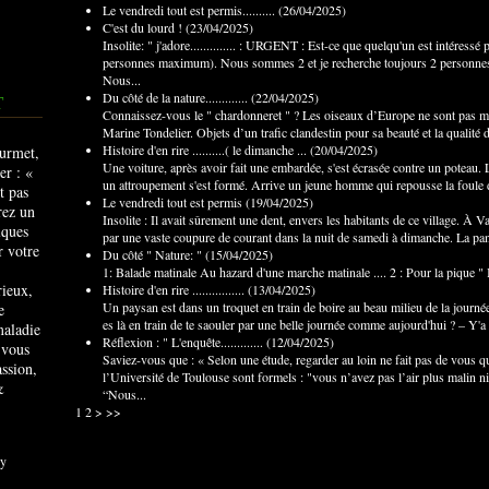
Le vendredi tout est permis..........
(
26/04/2025
)
C'est du lourd !
(
23/04/2025
)
Insolite: " j'adore.............. : URGENT : Est-ce que quelqu'un est intéressé 
personnes maximum). Nous sommes 2 et je recherche toujours 2 personnes s
Nous...
Du côté de la nature.............
(
22/04/2025
)
T
Connaissez-vous le " chardonneret " ? Les oiseaux d’Europe ne sont pas mi
Marine Tondelier. Objets d’un trafic clandestin pour sa beauté et la qualité 
Histoire d'en rire ..........( le dimanche ...
(
20/04/2025
)
Une voiture, après avoir fait une embardée, s'est écrasée contre un poteau. L
un attroupement s'est formé. Arrive un jeune homme qui repousse la foule des
Le vendredi tout est permis
(
19/04/2025
)
Insolite : Il avait sûrement une dent, envers les habitants de ce village. À 
par une vaste coupure de courant dans la nuit de samedi à dimanche. La pann
Du côté " Nature: "
(
15/04/2025
)
1: Balade matinale Au hazard d'une marche matinale .... 2 : Pour la pique " I
rieux,
Histoire d'en rire ................
(
13/04/2025
)
Un paysan est dans un troquet en train de boire au beau milieu de la journé
e
es là en train de te saouler par une belle journée comme aujourd'hui ? – Y'a 
maladie
Réflexion : " L'enquête.............
(
12/04/2025
)
 vous
Saviez-vous que : « Selon une étude, regarder au loin ne fait pas de vous q
ssion,
l’Université de Toulouse sont formels : "vous n’avez pas l’air plus malin ni
&
“Nous...
1
2
>
>>
y