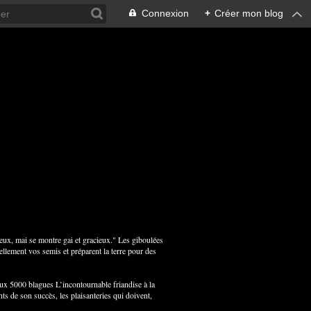
Connexion
+
Créer mon blog
ux, mai se montre gai et gracieux." Les giboulées
ellement vos semis et préparent la terre pour des
aux 5000 blagues L’incontournable friandise à la
ts de son succès, les plaisanteries qui doivent,