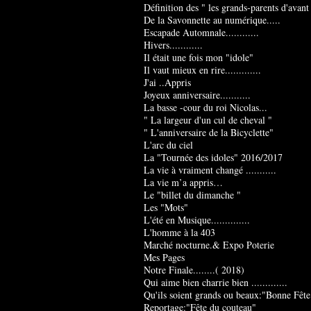
Définition des " les grands-parents d'avant
De la Savonnette au numérique.....
Escapade Automnale............
Hivers............
Il était une fois mon "idole"
Il vaut mieux en rire.............
J'ai ..Appris
Joyeux anniversaire...........
La basse -cour du roi Nicolas...
" La largeur d'un cul de cheval "
" L'anniversaire de la Bicyclette"
L'arc du ciel
La "Tournée des idoles" 2016/2017
La vie à vraiment changé ...........
La vie m’a appris…
Le "billet du dimanche "
Les "Mots"
L'été en Musique..............
L'homme à la 403
Marché nocturne.& Expo Poterie
Mes Pages
Notre Finale........( 2018)
Qui aime bien charrie bien .............
Qu'ils soient grands ou beaux:"Bonne Fête
Reportage:"Fête du couteau"