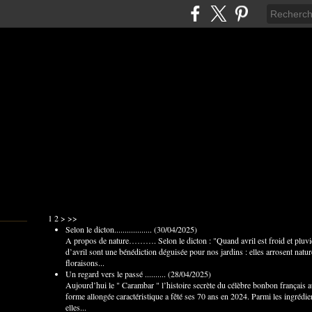
1
2
>
>>
Selon le dicton..................
(
30/04/2025
)
A propos de nature………. Selon le dicton : "Quand avril est froid et pluvie
d’avril sont une bénédiction déguisée pour nos jardins : elles arrosent natur
floraisons...
Un regard vers le passé ..........
(
28/04/2025
)
Aujourd’hui le " Carambar " l’histoire secrète du célèbre bonbon français 
forme allongée caractéristique a fêté ses 70 ans en 2024. Parmi les ingrédien
elles...