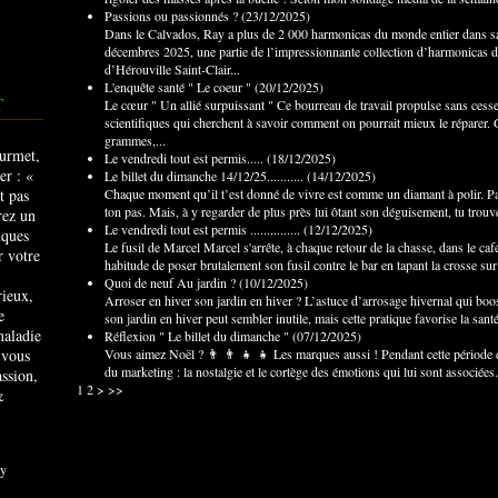
Passions ou passionnés ?
(
23/12/2025
)
Dans le Calvados, Ray a plus de 2 000 harmonicas du monde entier dans sa
décembres 2025, une partie de l’impressionnante collection d’harmonicas 
d’Hérouville Saint-Clair...
L'enquête santé " Le coeur "
(
20/12/2025
)
T
Le cœur " Un allié surpuissant " Ce bourreau de travail propulse sans cesse l
scientifiques qui cherchent à savoir comment on pourrait mieux le réparer.
grammes,...
Le vendredi tout est permis.....
(
18/12/2025
)
Le billet du dimanche 14/12/25...........
(
14/12/2025
)
Chaque moment qu’il t’est donné de vivre est comme un diamant à polir. Parf
ton pas. Mais, à y regarder de plus près lui ôtant son déguisement, tu tro
Le vendredi tout est permis ...............
(
12/12/2025
)
Le fusil de Marcel Marcel s'arrête, à chaque retour de la chasse, dans le caf
habitude de poser brutalement son fusil contre le bar en tapant la crosse sur
Quoi de neuf Au jardin ?
(
10/12/2025
)
rieux,
Arroser en hiver son jardin en hiver ? L’astuce d’arrosage hivernal qui boo
e
son jardin en hiver peut sembler inutile, mais cette pratique favorise la san
maladie
Réflexion " Le billet du dimanche "
(
07/12/2025
)
 vous
Vous aimez Noël ? 👨 👨 👧 👧 Les marques aussi ! Pendant cette période de
du marketing : la nostalgie et le cortège des émotions qui lui sont associées. 
ssion,
1
2
>
>>
&
y