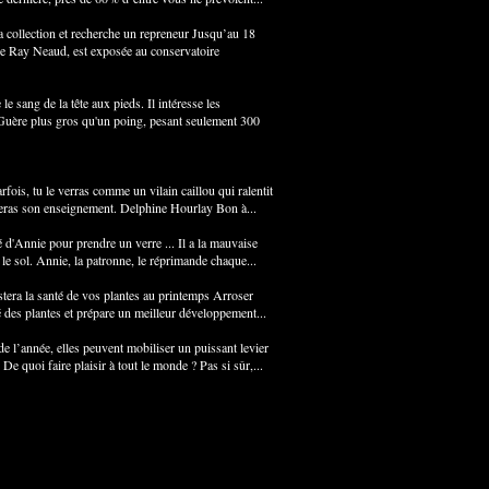
 collection et recherche un repreneur Jusqu’au 18
de Ray Neaud, est exposée au conservatoire
e sang de la tête aux pieds. Il intéresse les
 Guère plus gros qu'un poing, pesant seulement 300
ois, tu le verras comme un vilain caillou qui ralentit
uveras son enseignement. Delphine Hourlay Bon à...
é d'Annie pour prendre un verre ... Il a la mauvaise
 le sol. Annie, la patronne, le réprimande chaque...
stera la santé de vos plantes au printemps Arroser
té des plantes et prépare un meilleur développement...
 l’année, elles peuvent mobiliser un puissant levier
De quoi faire plaisir à tout le monde ? Pas si sûr,...