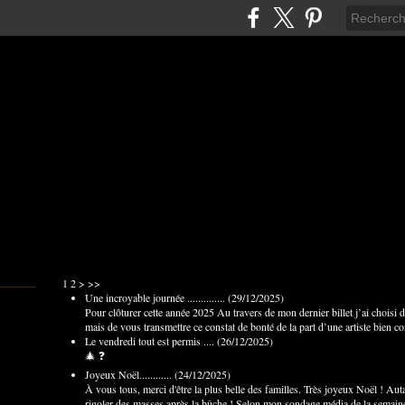
1
2
>
>>
Une incroyable journée ..............
(
29/12/2025
)
Pour clôturer cette année 2025 Au travers de mon dernier billet j’ai choisi
mais de vous transmettre ce constat de bonté de la part d’une artiste bien 
Le vendredi tout est permis ....
(
26/12/2025
)
🎄 ❓
Joyeux Noël............
(
24/12/2025
)
À vous tous, merci d'être la plus belle des familles. Très joyeux Noël ! Auta
rigoler des masses après la bûche ! Selon mon sondage média de la semaine