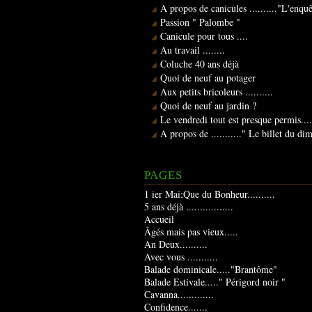
A propos de canicules .........."L'enqu
Passion " Palombe "
Canicule pour tous ....
Au travail ........
Coluche 40 ans déjà
Quoi de neuf au potager
Aux petits bricoleurs ..........
Quoi de neuf au jardin ?
Le vendredi tout est presque permis....
A propos de ..........." Le billet du d
PAGES
1 ier Mai;Que du Bonheur..........
5 ans déjà .................
Accueil
Âgés mais pas vieux.....
An Deux..........
Avec vous ...........
Balade dominicale....."Brantôme"
Balade Estivale....." Périgord noir "
Cavanna.............
Confidence.......