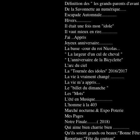
Définition des " les grands-parents d'avant
De la Savonnette au numérique.....
Escapade Automnale............
Hivers............
Il était une fois mon "idole"
Il vaut mieux en rire.............
J'ai ..Appris
Joyeux anniversaire...........
La basse -cour du roi Nicolas...
" La largeur d'un cul de cheval "
" L'anniversaire de la Bicyclette"
L'arc du ciel
La "Tournée des idoles" 2016/2017
La vie à vraiment changé ...........
La vie m’a appris…
Le "billet du dimanche "
Les "Mots"
L'été en Musique..............
L'homme à la 403
Marché nocturne.& Expo Poterie
Mes Pages
Notre Finale........( 2018)
Qui aime bien charrie bien .............
Qu'ils soient grands ou beaux:"Bonne Fête
Reportage:"Fête du couteau"