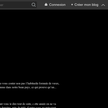
Connexion
+
Créer mon blog
 de-vous conter non pas l’habituelle formule de vœux,
connue dans notre beau pays, ce qui prouve qu’un...
nt vous le dire tout de suite, c ette année on ne va
 dernière, près de 60% d’entre vous ne prévoient...