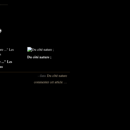
Du côté nature ;
 ..." Les
ns
-
dans
Du côté nature
commenter cet article
…