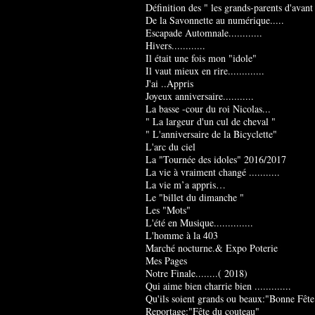
Définition des " les grands-parents d'avant
De la Savonnette au numérique.....
Escapade Automnale............
Hivers............
Il était une fois mon "idole"
Il vaut mieux en rire.............
J'ai ..Appris
Joyeux anniversaire...........
La basse -cour du roi Nicolas...
" La largeur d'un cul de cheval "
" L'anniversaire de la Bicyclette"
L'arc du ciel
La "Tournée des idoles" 2016/2017
La vie à vraiment changé ...........
La vie m’a appris…
Le "billet du dimanche "
Les "Mots"
L'été en Musique..............
L'homme à la 403
Marché nocturne.& Expo Poterie
Mes Pages
Notre Finale........( 2018)
Qui aime bien charrie bien .............
Qu'ils soient grands ou beaux:"Bonne Fête
Reportage:"Fête du couteau"