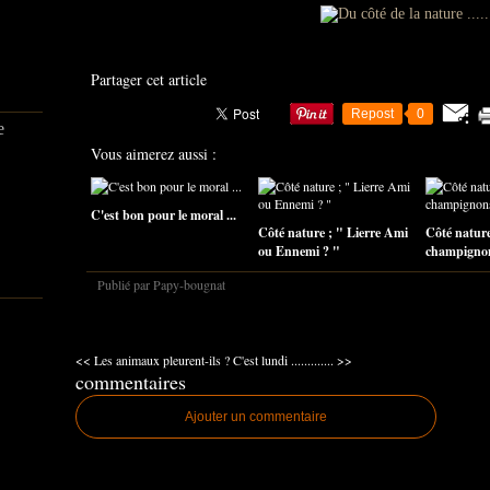
Partager cet article
Repost
0
e
Vous aimerez aussi :
C'est bon pour le moral ...
Côté nature ; " Lierre Ami
Côté nature
ou Ennemi ? "
champigno
Publié par Papy-bougnat
<< Les animaux pleurent-ils ?
C'est lundi ............. >>
commentaires
Ajouter un commentaire