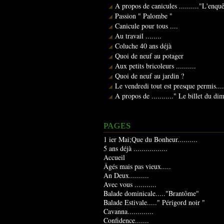
A propos de canicules .........."L'enqu
Passion " Palombe "
Canicule pour tous ....
Au travail ........
Coluche 40 ans déjà
Quoi de neuf au potager
Aux petits bricoleurs ..........
Quoi de neuf au jardin ?
Le vendredi tout est presque permis....
A propos de ..........." Le billet du d
PAGES
1 ier Mai;Que du Bonheur..........
5 ans déjà .................
Accueil
Âgés mais pas vieux.....
An Deux..........
Avec vous ...........
Balade dominicale....."Brantôme"
Balade Estivale....." Périgord noir "
Cavanna.............
Confidence.......