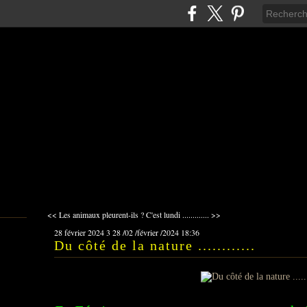
<< Les animaux pleurent-ils ?
C'est lundi ............. >>
28 février 2024
3
28
/
02
/
février
/
2024
18:36
Du côté de la nature ............