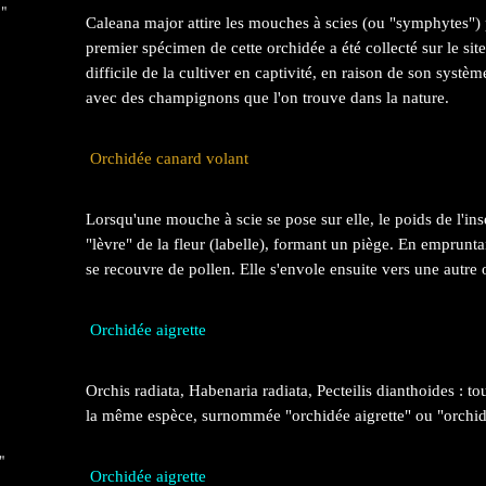
 "
Caleana major attire les mouches à scies (ou "symphytes") p
premier spécimen de cette orchidée a été collecté sur le sit
difficile de la cultiver en captivité, en raison de son syst
avec des champignons que l'on trouve dans la nature.
Orchidée canard volant
Lorsqu'une mouche à scie se pose sur elle, le poids de l'in
"lèvre" de la fleur (labelle), formant un piège. En emprunta
se recouvre de pollen. Elle s'envole ensuite vers une autre o
Orchidée aigrette
Orchis radiata, Habenaria radiata, Pecteilis dianthoides : to
la même espèce, surnommée "orchidée aigrette" ou "orchi
"
Orchidée aigrette