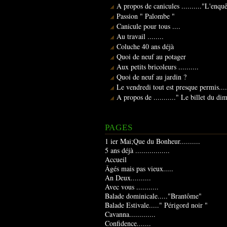
A propos de canicules .........."L'enqu
Passion " Palombe "
Canicule pour tous ....
Au travail ........
Coluche 40 ans déjà
Quoi de neuf au potager
Aux petits bricoleurs ..........
Quoi de neuf au jardin ?
Le vendredi tout est presque permis....
A propos de ..........." Le billet du d
PAGES
1 ier Mai;Que du Bonheur..........
5 ans déjà .................
Accueil
Âgés mais pas vieux.....
An Deux..........
Avec vous ...........
Balade dominicale....."Brantôme"
Balade Estivale....." Périgord noir "
Cavanna.............
Confidence.......