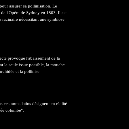
our assurer sa pollinisation. Le
e de l'Opéra de Sydney en 1803. Il est
ème racinaire nécessitant une symbiose
secte provoque l'abaissement de la
nt la seule issue possible, la mouche
rchidée et la pollinise.
us ces noms latins désignent en réalité
dée colombe".