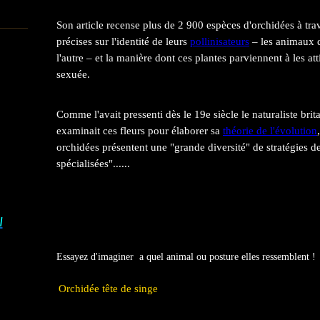
Son article recense plus de 2 900 espèces d'orchidées à tr
précises sur l'identité de leurs
pollinisateurs
– les animaux qu
l'autre – et la manière dont ces plantes parviennent à les att
sexuée.
Comme l'avait pressenti dès le 19e siècle le naturaliste bri
examinait ces fleurs pour élaborer sa
théorie de l'évolution
orchidées présentent une "grande diversité" de stratégies d
spécialisées"......
I
Essayez d'imaginer a quel animal ou posture elles ressemblent !
Orchidée tête de singe