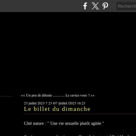
<< Un peu de détente .............
Le saviez-vous ? >>
23 juillet 2023
7
23
/
07
/
juillet
/
2023
16:23
Le billet du dimanche
Côté nature : " Une vie sexuelle plutôt agitée "