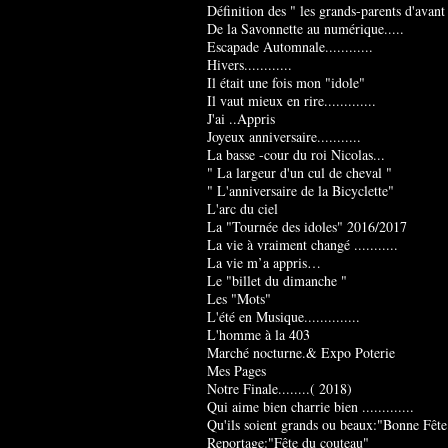
Définition des " les grands-parents d'avant
De la Savonnette au numérique.....
Escapade Automnale............
Hivers............
Il était une fois mon "idole"
Il vaut mieux en rire.............
J'ai ..Appris
Joyeux anniversaire...........
La basse -cour du roi Nicolas...
" La largeur d'un cul de cheval "
" L'anniversaire de la Bicyclette"
L'arc du ciel
La "Tournée des idoles" 2016/2017
La vie à vraiment changé ...........
La vie m’a appris…
Le "billet du dimanche "
Les "Mots"
L'été en Musique..............
L'homme à la 403
Marché nocturne.& Expo Poterie
Mes Pages
Notre Finale........( 2018)
Qui aime bien charrie bien .............
Qu'ils soient grands ou beaux:"Bonne Fête
Reportage:"Fête du couteau"