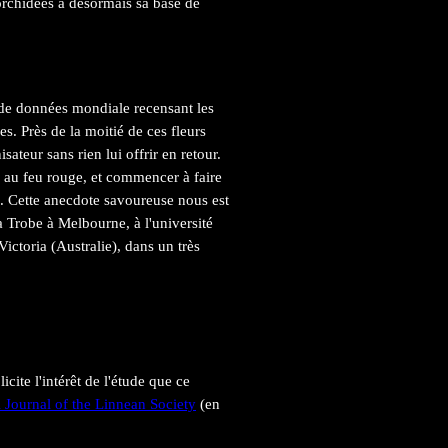
orchidées a désormais sa base de
 de données mondiale recensant les
s. Près de la moitié de ces fleurs
sateur sans rien lui offrir en retour.
e au feu rouge, et commencer à faire
». Cette anecdote savoureuse nous est
La Trobe à Melbourne, à l'université
ictoria (Australie), dans un très
icite l'intérêt de l'étude que ce
 Journal of the Linnean Society
(en