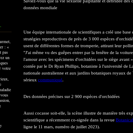
Saviez-vous que la vie sexuelle palpitante et débridée des 
données mondiale
T
Une équipe internationale de scientifiques a créé une base
stratégies reproductives de près de 3 000 espèces d'orchidée
usent de différentes formes de tromperie, attirant leur pollini
"J'ai même vu des guêpes entrer par la fenêtre de la voitur
l'amour avec les spécimens d'orchidées sur le siège avant 
contée par le Dr Ryan Phillips, botaniste à l'université de 
nationale australienne et aux jardins botaniques royaux de V
rieux,
sérieux
communiqué
.
e
maladie
 vous
Des données précises sur 2 900 espèces d'orchidées
ssion,
&
Aussi cocasse soit-elle, la scène illustre de manière très expl
scientifique a récemment co-signée dans la revue
Botanical
y
ligne le 11 mars, numéro de juillet 2023).