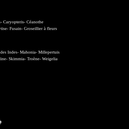
a- Caryopteris- Céanothe
ise- Fusain- Groseillier à fleurs
s des Indes- Mahonia- Millepertuis
line- Skimmia- Troène- Weigelia