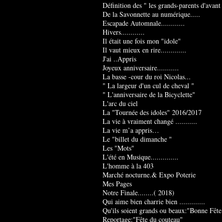
Définition des " les grands-parents d'avant
De la Savonnette au numérique.....
Escapade Automnale............
Hivers............
Il était une fois mon "idole"
Il vaut mieux en rire.............
J'ai ..Appris
Joyeux anniversaire...........
La basse -cour du roi Nicolas...
" La largeur d'un cul de cheval "
" L'anniversaire de la Bicyclette"
L'arc du ciel
La "Tournée des idoles" 2016/2017
La vie à vraiment changé ...........
La vie m’a appris…
Le "billet du dimanche "
Les "Mots"
L'été en Musique..............
L'homme à la 403
Marché nocturne.& Expo Poterie
Mes Pages
Notre Finale........( 2018)
Qui aime bien charrie bien .............
Qu'ils soient grands ou beaux:"Bonne Fête
Reportage:"Fête du couteau"