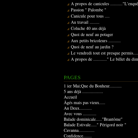
A propos de canicules .........."L'enqu
Passion " Palombe "
Canicule pour tous ....
Au travail ........
Coluche 40 ans déjà
Quoi de neuf au potager
Aux petits bricoleurs ..........
Quoi de neuf au jardin ?
Le vendredi tout est presque permis....
A propos de ..........." Le billet du d
PAGES
1 ier Mai;Que du Bonheur..........
5 ans déjà .................
Accueil
Âgés mais pas vieux.....
An Deux..........
Avec vous ...........
Balade dominicale....."Brantôme"
Balade Estivale....." Périgord noir "
Cavanna.............
Confidence.......