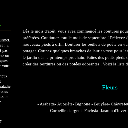
T
Dès le mois d'août, vous avez commencé les boutures pour 
préférées. Continuez tout le mois de septembre ! Prélevez 
nouveaux pieds à offir. Bouturer les oeillets de poète en v
potager. Coupez quelques branches de laurier-rose pour les m
le jardin dès le printemps prochain. Faites des petits pieds
créer des bordures ou des potées odorantes.. Voici la liste
rieux,
e
maladie
Fleurs
 vous
ssion,
&
- Arabette- Aubriète- Bignone - Bruyère- Chèvrefeu
- Corbeille d'argent- Fuchsia- Jasmin d'hiv
y