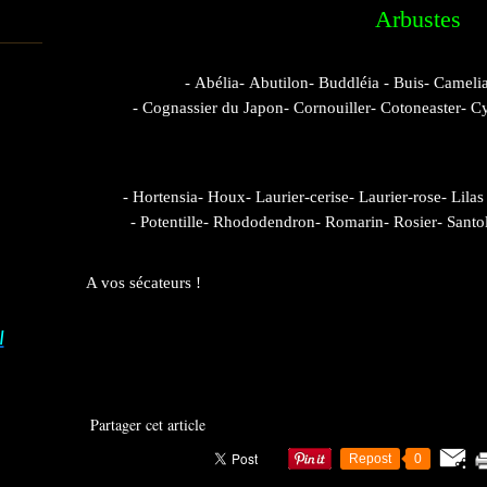
Arbustes
- Abélia- Abutilon- Buddléia - Buis- Cameli
- Cognassier du Japon- Cornouiller- Cotoneaster- Cyt
- Hortensia- Houx- Laurier-cerise- Laurier-rose- Lila
- Potentille- Rhododendron- Romarin- Rosier- Santo
A vos sécateurs !
I
Partager cet article
Repost
0