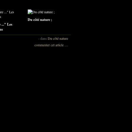
Du côté nature ;
 ..." Les
ns
-
dans
Du côté nature
commenter cet article
…