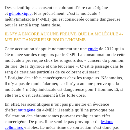
Des scientifiques accusent ce colorant d’être cancérigène
et
génotoxique
. Plus précisément, c’est la molécule 4-
méthylimidazole (4-MEI) qui est considérée comme dangereuse
pour la santé à trop haute dose.
IL N’Y A ENCORE AUCUNE PREUVE QUE LA MOLÉCULE 4-
MEI EST DANGEREUSE POUR L’HOMME
Cette accusation s’appuie notamment sur une
étude
de 2012 qui a
été menée sur des rongeurs par le CSPI. La consommation de cette
molécule a provoqué chez les rongeurs des « cancers du poumon,
du foie, de la thyroïde et une leucémie ». C’est le passage dans le
sang de certaines particules de ce colorant qui serait
à l’origine des effets cancérigènes chez les rongeurs. Néanmoins,
il n’y a pas de quoi s’alarmer, car il n’y a aucune preuve que la
molécule 4-méthylimidazole est dangereuse pour l’Homme. Et, si
elle l’est, c’est certainement à très forte dose.
En effet, les scientifiques n’ont pas pu mettre en évidence
d’effet
mutagène
du 4-MEI ; il semble qu’il ne provoque pas
d’altération des chromosomes pouvant expliquer son effet
cancérigène. De plus, il ne semble pas provoquer de
lésions
cellulaires
visibles. Le mécanisme de son action n’est donc pas