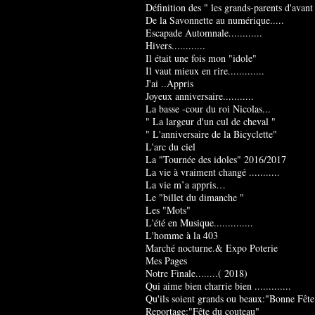
Définition des " les grands-parents d'avant
De la Savonnette au numérique.....
Escapade Automnale............
Hivers............
Il était une fois mon "idole"
Il vaut mieux en rire.............
J'ai ..Appris
Joyeux anniversaire...........
La basse -cour du roi Nicolas...
" La largeur d'un cul de cheval "
" L'anniversaire de la Bicyclette"
L'arc du ciel
La "Tournée des idoles" 2016/2017
La vie à vraiment changé ...........
La vie m’a appris…
Le "billet du dimanche "
Les "Mots"
L'été en Musique..............
L'homme à la 403
Marché nocturne.& Expo Poterie
Mes Pages
Notre Finale........( 2018)
Qui aime bien charrie bien .............
Qu'ils soient grands ou beaux:"Bonne Fête
Reportage:"Fête du couteau"