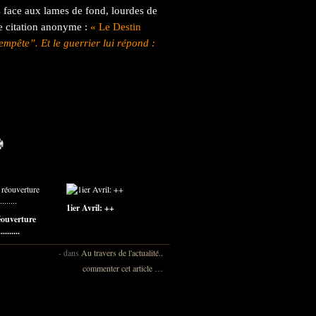
face aux lames de fond, lourdes de
te citation anonyme :
« Le Destin
empête”. Et le guerrier lui répond :
1ier Avril: ++
éouverture
........
-
dans
Au travers de l'actualité..
commenter cet article
…