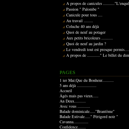
A propos de canicules .........."L'enqu
Passion " Palombe "
Canicule pour tous ....
Au travail ........
Coluche 40 ans déjà
Quoi de neuf au potager
Aux petits bricoleurs ..........
Quoi de neuf au jardin ?
Le vendredi tout est presque permis....
A propos de ..........." Le billet du d
PAGES
1 ier Mai;Que du Bonheur..........
5 ans déjà .................
Accueil
Âgés mais pas vieux.....
An Deux..........
Avec vous ...........
Balade dominicale....."Brantôme"
Balade Estivale....." Périgord noir "
Cavanna.............
Confidence.......