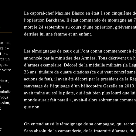
Le caporal-chef Maxime Blasco en était à son cinquième d
l’opération Barkhane. Il était commando de montagne au 7e 
mort le 24 septembre au cours d’une opération, grièvement bl
T
derrière lui une femme et un enfant.
Les témoignages de ceux qui l’ont connu commencent à êtr
annoncée par le ministère des Armées. Tous décrivent un hé
d’armes exemplaire. Décoré de la médaille militaire (la Lé
33 ans, titulaire de quatre citations (ce qui veut concrètemen
actions de feu), il avait été décoré par le président de la 
rieux,
e
sauvetage de l’équipage d’un hélicoptère Gazelle en 2019. Il
maladie
avait traîné au sol le pilote, qui était bien plus lourd que lui
 vous
monde aurait fait pareil », avait-il alors sobrement commen
ssion,
que non.
&
On entend aussi le témoignage de sa compagne, qui raconte 
y
Sens absolu de la camaraderie, de la fraternité d’armes, du