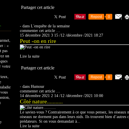
Partager cet article
Repost
0
-
dans
L'enquête de la semaine
T
commenter cet article
…
15 décembre 2021
3
15
/
12
/
décembre
/
2021
18:27
Peut -on en rire
Lire la suite
Partager cet article
rieux,
Repost
0
e
maladie
-
dans
Humour
commenter cet article
…
 vous
14 décembre 2021
2
14
/
12
/
décembre
/
2021
10:00
ssion,
Côté nature...........
&
Le saviez-vous ? Contrairement à ce que vous pensez, les oiseaux n
oiseaux ne dorment pas dans leurs nids. Ils trouvent bien d’autres 
y
prédateurs. Si on vous demandait à...
Lire la suite