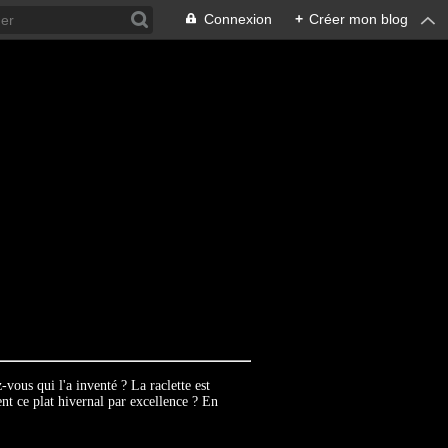
Connexion
+
Créer mon blog
-vous qui l'a inventé ? La raclette est
ent ce plat hivernal par excellence ? En