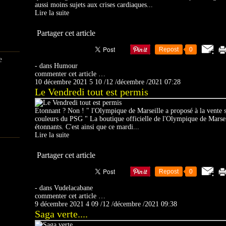
aussi moins sujets aux crises cardiaques...
Lire la suite
Partager cet article
Repost
0
e
-
dans
Humour
commenter cet article
…
10 décembre 2021
5
10
/
12
/
décembre
/
2021
07:28
Le Vendredi tout est permis
Etonnant ? Non ! " l'Olympique de Marseille a proposé à la vente su
couleurs du PSG " La boutique officielle de l'Olympique de Marsei
étonnants. C'est ainsi que ce mardi...
Lire la suite
Partager cet article
Repost
0
-
dans
Vudelacabane
commenter cet article
…
9 décembre 2021
4
09
/
12
/
décembre
/
2021
09:38
Saga verte....