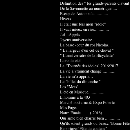
Définition des " les grands-parents d'avant
De la Savonnette au numérique.....
Escapade Automnale............
Hivers............
Il était une fois mon "idole"
Il vaut mieux en rire.............
J'ai ..Appris
Joyeux anniversaire...........
La basse -cour du roi Nicolas...
" La largeur d'un cul de cheval "
" L'anniversaire de la Bicyclette"
L'arc du ciel
La "Tournée des idoles" 2016/2017
La vie à vraiment changé ...........
La vie m’a appris…
Le "billet du dimanche "
Les "Mots"
L'été en Musique..............
L'homme à la 403
Marché nocturne.& Expo Poterie
Mes Pages
Notre Finale........( 2018)
Qui aime bien charrie bien .............
Qu'ils soient grands ou beaux:"Bonne Fête
Reportage:"Fête du couteau"