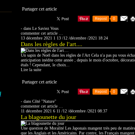
Partager cet article
Repost
0
-
dans
Le Saviez Vous
commenter cet article
…
13 décembre 2021
1
13
/
12
/
décembre
/
2021
18:24
Dans les règles de l'art....
Un sapin de Noël dans les règles de l'Art Cela n'a pas pu vous éch
anticipation inédite cette année ; depuis le mois d'octobre, décorati
étals ! Cependant, le choix...
Lire la suite
Partager cet article
Repost
0
I
-
dans
Côté "Nature"
commenter cet article
…
11 décembre 2021
6
11
/
12
/
décembre
/
2021
08:37
La blagounette du jour
Une question de Moralité Les Japonais mangent très peu de matières
que les Anglais et les Américains. Par contre, les Français mangent