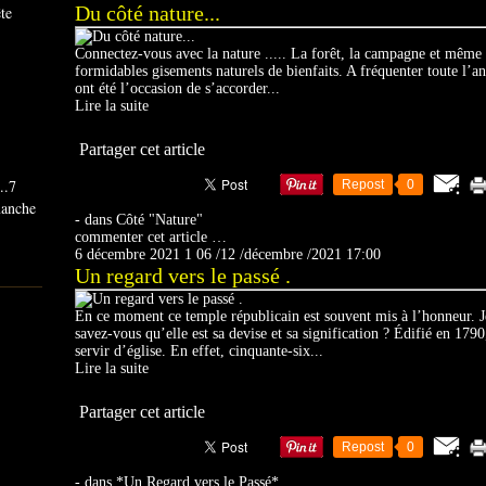
Du côté nature...
ête
Connectez-vous avec la nature ..... La forêt, la campagne et même l
formidables gisements naturels de bienfaits. A fréquenter toute l’
ont été l’occasion de s’accorder...
Lire la suite
Partager cet article
..7
Repost
0
imanche
-
dans
Côté "Nature"
commenter cet article
…
6 décembre 2021
1
06
/
12
/
décembre
/
2021
17:00
Un regard vers le passé .
En ce moment ce temple républicain est souvent mis à l’honneur. J
savez-vous qu’elle est sa devise et sa signification ? Édifié en 17
servir d’église. En effet, cinquante-six...
Lire la suite
Partager cet article
Repost
0
-
dans
*Un Regard vers le Passé*