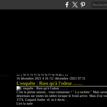
10
20
30
40
50
60
90
100
200
300
400
500
600
700
800
<<
<
70
71
72
73
74
75
76
77
78
79
80
>
>>
16 décembre 2021
4
16
/
12
/
décembre
/
2021
07:51
L'enquête : Rien qu'à l'odeur ........
C'est la pleine saisons , vous connaissez ! " La raclette " Mais savez
désormais sur toutes les tables lorsque le froid arrive. Mais d'où vi
1574, Gaspard Ambu ̈ el, m é decin...
Lire la suite