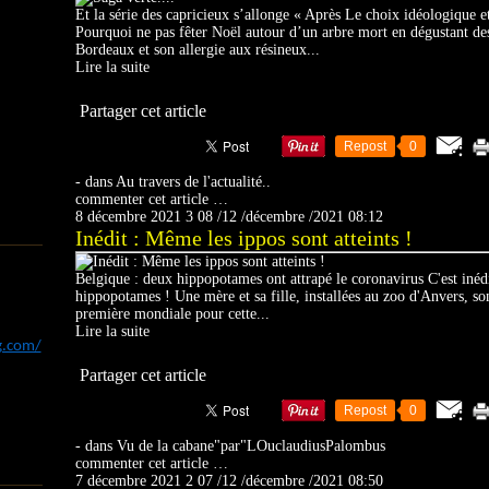
Et la série des capricieux s’allonge « Après Le choix idéologique e
Pourquoi ne pas fêter Noël autour d’un arbre mort en dégustant de
Bordeaux et son allergie aux résineux...
Lire la suite
Partager cet article
Repost
0
-
dans
Au travers de l'actualité..
commenter cet article
…
8 décembre 2021
3
08
/
12
/
décembre
/
2021
08:12
Inédit : Même les ippos sont atteints !
Belgique : deux hippopotames ont attrapé le coronavirus C'est inédi
hippopotames ! Une mère et sa fille, installées au zoo d'Anvers, son
première mondiale pour cette...
Lire la suite
og.com/
Partager cet article
Repost
0
-
dans
Vu de la cabane"par"LOuclaudiusPalombus
commenter cet article
…
7 décembre 2021
2
07
/
12
/
décembre
/
2021
08:50