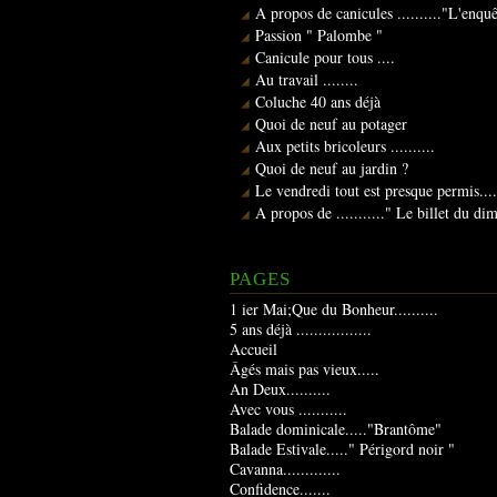
A propos de canicules .........."L'enqu
Passion " Palombe "
Canicule pour tous ....
Au travail ........
Coluche 40 ans déjà
Quoi de neuf au potager
Aux petits bricoleurs ..........
Quoi de neuf au jardin ?
Le vendredi tout est presque permis....
A propos de ..........." Le billet du d
PAGES
1 ier Mai;Que du Bonheur..........
5 ans déjà .................
Accueil
Âgés mais pas vieux.....
An Deux..........
Avec vous ...........
Balade dominicale....."Brantôme"
Balade Estivale....." Périgord noir "
Cavanna.............
Confidence.......