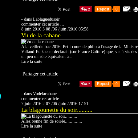
Repost
0
-
dans
Lablaguedusoir
commenter cet article
…
8 juin 2016
3
08
/
06
/
juin
/
2016
05:58
Vu de la cabane...........
A la veilledu bac 2016: Petit cours de philo à l'usage de la Ministr
Vallaud-Belkacem déclarait (sur France Culture) que, vis-à-vis des 
un peu un rôle équivalent à...
Lire la suite
Partager cet article
Repost
0
-
dans
Vudelacabane
I
commenter cet article
…
7 juin 2016
2
07
/
06
/
juin
/
2016
17:51
La blagounette du soir..........
Allez bonne fin de soirée..............
Lire la suite