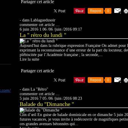
Partager cet article
Repost
0
-
dans
Lablaguedusoir
commenter cet article
…
6 juin 2016
1
06
/
06
/
juin
/
2016
09:17
La " rétro du lundi "
Aujourd'hui dans la rubrique expression Française On admet pour 
exprimant la reconnaissance d’une erreur de la part du locuteur, de
plébiscitée par l’Académie française ; la seconde,...
Lire la suite
Partager cet article
Repost
0
-
dans
La "Rétro"
og.com/
commenter cet article
…
5 juin 2016
7
05
/
06
/
juin
/
2016
08:23
Balade du "Dimanche "
Clin d’œil En guise de balade dominicale en ce dimanche 5 juin 20
futures vacances, je vous invite à redécouvrir de magnifiques petites
ces grandes avenues bétonnées qui...