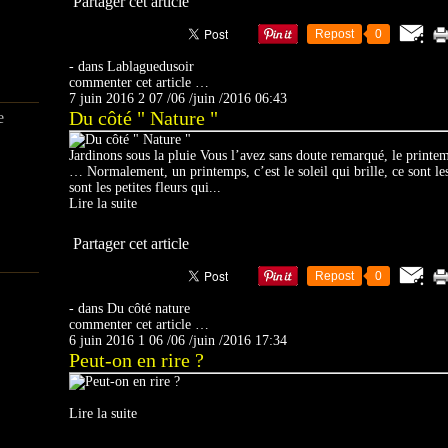
Partager cet article
Repost
0
-
dans
Lablaguedusoir
commenter cet article
…
7 juin 2016
2
07
/
06
/
juin
/
2016
06:43
Du côté " Nature "
e
Jardinons sous la pluie Vous l’avez sans doute remarqué, le printem
… Normalement, un printemps, c’est le soleil qui brille, ce sont les
sont les petites fleurs qui...
Lire la suite
Partager cet article
Repost
0
-
dans
Du côté nature
commenter cet article
…
6 juin 2016
1
06
/
06
/
juin
/
2016
17:34
Peut-on en rire ?
Lire la suite