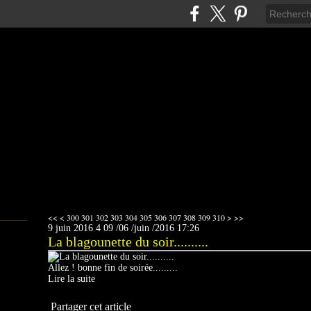
320
330
340
350
360
370
380
390
400
500
600
700
800
<<
<
300
301
302
303
304
305
306
307
308
309
310
>
>>
9 juin 2016
4
09
/
06
/
juin
/
2016
17:26
La blagounette du soir..........
Allez ! bonne fin de soirée.........
Lire la suite
Partager cet article