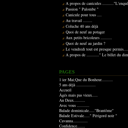
A propos de canicules .........."L'enqu
Passion " Palombe "
Canicule pour tous ....
Au travail ........
Coluche 40 ans déjà
Quoi de neuf au potager
Aux petits bricoleurs ..........
Quoi de neuf au jardin ?
Le vendredi tout est presque permis....
A propos de ..........." Le billet du d
PAGES
1 ier Mai;Que du Bonheur..........
5 ans déjà .................
Accueil
Âgés mais pas vieux.....
An Deux..........
Avec vous ...........
Balade dominicale....."Brantôme"
Balade Estivale....." Périgord noir "
Cavanna.............
Confidence.......