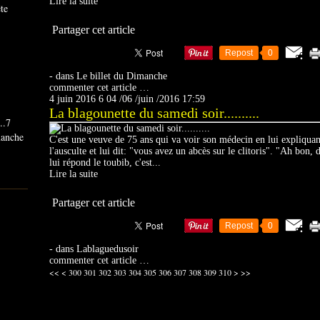
Lire la suite
ête
Partager cet article
Repost
0
-
dans
Le billet du Dimanche
commenter cet article
…
4 juin 2016
6
04
/
06
/
juin
/
2016
17:59
La blagounette du samedi soir..........
..7
imanche
C'est une veuve de 75 ans qui va voir son médecin en lui expliquant
l'ausculte et lui dit: "vous avez un abcès sur le clitoris". "Ah bon, d
lui répond le toubib, c'est...
Lire la suite
Partager cet article
Repost
0
-
dans
Lablaguedusoir
commenter cet article
…
320
330
340
350
360
370
380
390
400
500
600
700
800
<<
<
300
301
302
303
304
305
306
307
308
309
310
>
>>