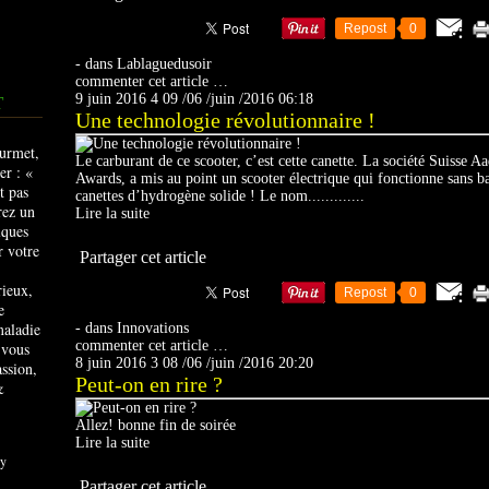
Repost
0
-
dans
Lablaguedusoir
commenter cet article
…
9 juin 2016
4
09
/
06
/
juin
/
2016
06:18
T
Une technologie révolutionnaire !
Le carburant de ce scooter, c’est cette canette. La société Suisse A
Awards, a mis au point un scooter électrique qui fonctionne sans ba
canettes d’hydrogène solide ! Le nom.............
Lire la suite
Partager cet article
rieux,
Repost
0
e
maladie
-
dans
Innovations
commenter cet article
…
 vous
8 juin 2016
3
08
/
06
/
juin
/
2016
20:20
ssion,
Peut-on en rire ?
&
Allez! bonne fin de soirée
Lire la suite
y
Partager cet article