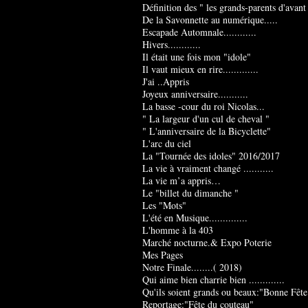
Définition des " les grands-parents d'avant
De la Savonnette au numérique.....
Escapade Automnale............
Hivers............
Il était une fois mon "idole"
Il vaut mieux en rire.............
J'ai ..Appris
Joyeux anniversaire...........
La basse -cour du roi Nicolas...
" La largeur d'un cul de cheval "
" L'anniversaire de la Bicyclette"
L'arc du ciel
La "Tournée des idoles" 2016/2017
La vie à vraiment changé ...........
La vie m’a appris…
Le "billet du dimanche "
Les "Mots"
L'été en Musique..............
L'homme à la 403
Marché nocturne.& Expo Poterie
Mes Pages
Notre Finale........( 2018)
Qui aime bien charrie bien .............
Qu'ils soient grands ou beaux:"Bonne Fête
Reportage:"Fête du couteau"