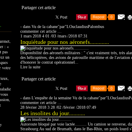
Partager cet article
Repost
0
-
dans
Vu de la cabane"par"LOuclaudiusPalombus
T
commenter cet article
…
1 mars 2018
4
01
/
03
/
mars
/
2018
07:31
Inquiétude pour nos aéronefs.............
Disponibilité des aéronefs militaires : " c'est vraiment très, très al
des hélicoptères, des avions de patrouille maritime et de l'aviation
d'honorer le contrat opérationnel...
Lire la suite
rieux,
Partager cet article
e
maladie
Repost
0
 vous
-
dans
L'enquête de la semaine
Vu de la cabane"par"LOuclaudiusP
ssion,
commenter cet article
…
&
28 février 2018
3
28
/
02
/
février
/
2018
07:49
Les insolites du jour...........
y
Autoroute bloqué par voie lactée.......... Un camion se renverse, du
Strasbourg Au sud de Brumath, dans le Bas-Rhin, un poids lourd s