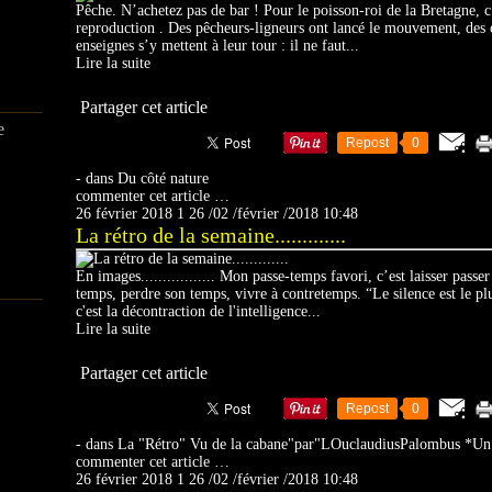
Pêche. N’achetez pas de bar ! Pour le poisson-roi de la Bretagne, 
reproduction . Des pêcheurs-ligneurs ont lancé le mouvement, des 
enseignes s’y mettent à leur tour : il ne faut...
Lire la suite
Partager cet article
e
Repost
0
-
dans
Du côté nature
commenter cet article
…
26 février 2018
1
26
/
02
/
février
/
2018
10:48
La rétro de la semaine.............
En images................. Mon passe-temps favori, c’est laisser pass
temps, perdre son temps, vivre à contretemps. “Le silence est le pl
c'est la décontraction de l'intelligence...
Lire la suite
Partager cet article
Repost
0
-
dans
La "Rétro"
Vu de la cabane"par"LOuclaudiusPalombus
*Un 
commenter cet article
…
26 février 2018
1
26
/
02
/
février
/
2018
10:48