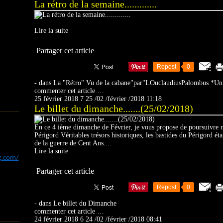
La rétro de la semaine.............
Lire la suite
Partager cet article
Repost
0
-
dans
La "Rétro"
Vu de la cabane"par"LOuclaudiusPalombus
*Un 
commenter cet article
…
25 février 2018
7
25
/
02
/
février
/
2018
11:18
Le billet du dimanche.......(25/02/2018)
En ce 4 ième dimanche de Février, je vous propose de poursuivre no
Périgord Véritables trésors historiques, les bastides du Périgord éta
de la guerre de Cent Ans....
Lire la suite
og.com/
Partager cet article
Repost
0
-
dans
Le billet du Dimanche
commenter cet article
…
24 février 2018
6
24
/
02
/
février
/
2018
08:41