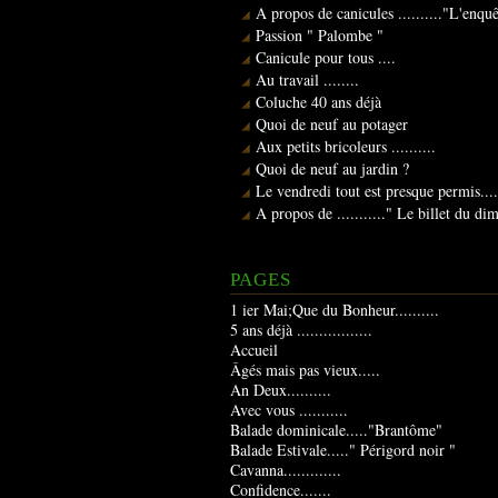
A propos de canicules .........."L'enqu
Passion " Palombe "
Canicule pour tous ....
Au travail ........
Coluche 40 ans déjà
Quoi de neuf au potager
Aux petits bricoleurs ..........
Quoi de neuf au jardin ?
Le vendredi tout est presque permis....
A propos de ..........." Le billet du d
PAGES
1 ier Mai;Que du Bonheur..........
5 ans déjà .................
Accueil
Âgés mais pas vieux.....
An Deux..........
Avec vous ...........
Balade dominicale....."Brantôme"
Balade Estivale....." Périgord noir "
Cavanna.............
Confidence.......