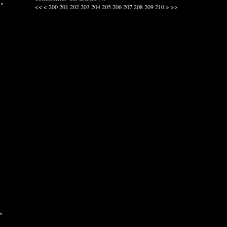
 "
220
230
240
250
260
270
280
290
300
400
500
600
700
800
<<
<
200
201
202
203
204
205
206
207
208
209
210
>
>>
"