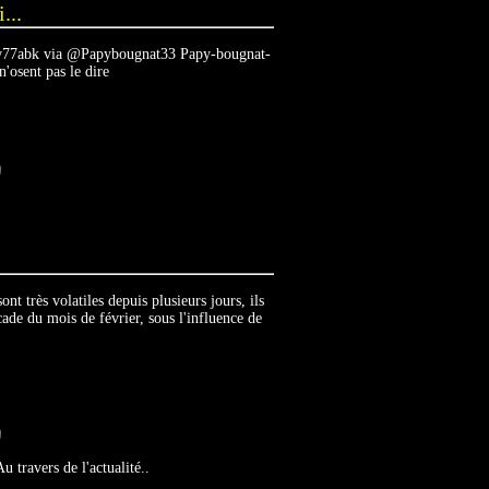
...
Chw77abk via @Papybougnat33 Papy-bougnat-
osent pas le dire
nt très volatiles depuis plusieurs jours, ils
cade du mois de février, sous l'influence de
Au travers de l'actualité..