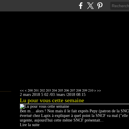
220
230
240
250
260
270
280
290
300
400
500
600
700
800
<<
<
200
201
202
203
204
205
206
207
208
209
210
>
>>
2 mars 2018
5
02
/
03
/
mars
/
2018
08:15
Lu pour vous cette semaine
Ben m… alors ! Non mais il le fait exprès Pepy (patron de la SNCF
évertué chez Lapix à expliquer à quel point la SNCF va mal ("elle 
urgente, aujourd'hui cette même SNCF présentait...
Lire la suite