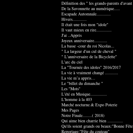
Définition des " les grands-parents d'avant
De la Savonnette au numérique.....
Escapade Automnale............
Hivers............
Il était une fois mon "idole"
Il vaut mieux en rire.............
J'ai ..Appris
Joyeux anniversaire...........
La basse -cour du roi Nicolas...
" La largeur d'un cul de cheval "
" L'anniversaire de la Bicyclette"
L'arc du ciel
La "Tournée des idoles" 2016/2017
La vie à vraiment changé ...........
La vie m’a appris…
Le "billet du dimanche "
Les "Mots"
L'été en Musique..............
L'homme à la 403
Marché nocturne.& Expo Poterie
Mes Pages
Notre Finale........( 2018)
Qui aime bien charrie bien .............
Qu'ils soient grands ou beaux:"Bonne Fête
Reportage:"Fête du couteau"