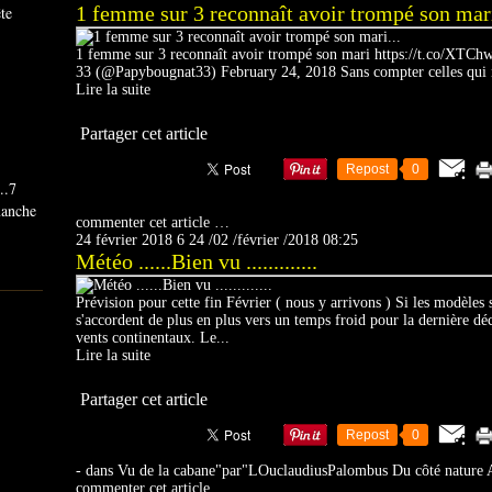
1 femme sur 3 reconnaît avoir trompé son mari
ête
1 femme sur 3 reconnaît avoir trompé son mari https://t.co/XT
33 (@Papybougnat33) February 24, 2018 Sans compter celles qui n'
Lire la suite
Partager cet article
Repost
0
..7
imanche
commenter cet article
…
24 février 2018
6
24
/
02
/
février
/
2018
08:25
Météo ......Bien vu .............
Prévision pour cette fin Février ( nous y arrivons ) Si les modèles so
s'accordent de plus en plus vers un temps froid pour la dernière dé
vents continentaux. Le...
Lire la suite
Partager cet article
Repost
0
-
dans
Vu de la cabane"par"LOuclaudiusPalombus
Du côté nature
commenter cet article
…