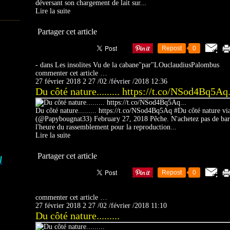
déversant son chargement de lait sur...
Lire la suite
Partager cet article
Repost
0
-
dans
Les insolites
Vu de la cabane"par"LOuclaudiusPalombus
commenter cet article
…
27 février 2018
2
27
/
02
/
février
/
2018
12:36
Du côté nature......... https://t.co/NSod4Bq5Aq.
Du côté nature......... https://t.co/NSod4Bq5Aq #Du côté nature
(@Papybougnat33) February 27, 2018 Pêche. N'achetez pas de bar ! 
l'heure du rassemblement pour la reproduction...
Lire la suite
Partager cet article
I
Repost
0
commenter cet article
…
27 février 2018
2
27
/
02
/
février
/
2018
11:10
Du côté nature.........