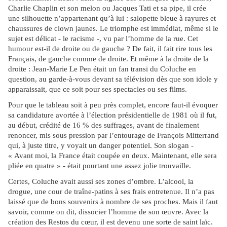
Charlie Chaplin et son melon ou Jacques Tati et sa pipe, il crée
une silhouette n’appartenant qu’à lui : salopette bleue à rayures et
chaussures de clown jaunes. Le triomphe est immédiat, même si le
sujet est délicat - le racisme -, vu par l’homme de la rue. Cet
humour est-il de droite ou de gauche ? De fait, il fait rire tous les
Français, de gauche comme de droite. Et même à la droite de la
droite : Jean-Marie Le Pen était un fan transi du Coluche en
question, au garde-à-vous devant sa télévision dès que son idole y
apparaissait, que ce soit pour ses spectacles ou ses films.
Pour que le tableau soit à peu près complet, encore faut-il évoquer
sa candidature avortée à l’élection présidentielle de 1981 où il fut,
au début, crédité de 16 % des suffrages, avant de finalement
renoncer, mis sous pression par l’entourage de François Mitterrand
qui, à juste titre, y voyait un danger potentiel. Son slogan -
« Avant moi, la France était coupée en deux. Maintenant, elle sera
pliée en quatre » - était pourtant une assez jolie trouvaille.
Certes, Coluche avait aussi ses zones d’ombre. L’alcool, la
drogue, une cour de traîne-patins à ses frais entretenue. Il n’a pas
laissé que de bons souvenirs à nombre de ses proches. Mais il faut
savoir, comme on dit, dissocier l’homme de son œuvre. Avec la
création des Restos du cœur, il est devenu une sorte de saint laïc.