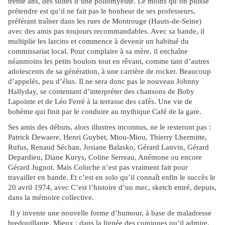
trente ans, des suites d’une poliomyélite. Le moins qu’on puisse
prétendre est qu’il ne fait pas le bonheur de ses professeurs,
préférant traîner dans les rues de Montrouge (Hauts-de-Seine)
avec des amis pas toujours recommandables. Avec sa bande, il
multiplie les larcins et commence à devenir un habitué du
commissariat local. Pour complaire à sa mère, il enchaîne
néanmoins les petits boulots tout en rêvant, comme tant d’autres
adolescents de sa génération, à une carrière de rocker. Beaucoup
d’appelés, peu d’élus. Il ne sera donc pas le nouveau Johnny
Hallyday, se contentant d’interpréter des chansons de Boby
Lapointe et de Léo Ferré à la terrasse des cafés. Une vie de
bohème qui finit par le conduire au mythique Café de la gare.
Ses amis des débuts, alors illustres inconnus, ne le resteront pas :
Patrick Dewaere, Henri Guybet, Miou-Miou, Thierry Lhermitte,
Rufus, Renaud Séchan, Josiane Balasko, Gérard Lanvin, Gérard
Depardieu, Diane Kurys, Coline Serreau, Anémone ou encore
Gérard Jugnot. Mais Coluche n’est pas vraiment fait pour
travailler en bande. Et c’est en solo qu’il connaît enfin le succès le
20 avril 1974, avec C’est l’histoire d’un mec, sketch entré, depuis,
dans la mémoire collective.
Il y invente une nouvelle forme d’humour, à base de maladresse
bredouillante. Mieux : dans la lignée des comiques qu’il admire,