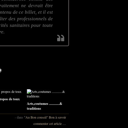
raitement ne devrait être
enu de ce billet, et il est
ter des professionnels de
tés sanitaires pour toute
re.
ropos de toux
Arts,coutumes ............&
traditions
-
dans
"Au Bon conseil"
Bon à savoir
commenter cet article
…