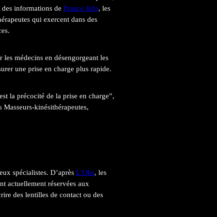
 des informations de
France Info
, les
hérapeutes qui exercent dans des
ces.
ger les médecins en désengorgeant les
surer une prise en charge plus rapide.
est la précocité de la prise en charge”,
s Masseurs-kinésithérapeutes,
reux spécialistes. D’après
L’Obs
, les
sont actuellement réservées aux
rire des lentilles de contact ou des