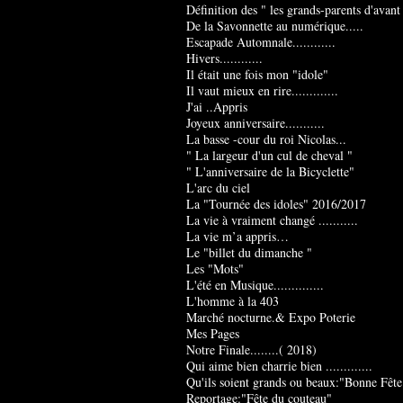
Définition des " les grands-parents d'avant
De la Savonnette au numérique.....
Escapade Automnale............
Hivers............
Il était une fois mon "idole"
Il vaut mieux en rire.............
J'ai ..Appris
Joyeux anniversaire...........
La basse -cour du roi Nicolas...
" La largeur d'un cul de cheval "
" L'anniversaire de la Bicyclette"
L'arc du ciel
La "Tournée des idoles" 2016/2017
La vie à vraiment changé ...........
La vie m’a appris…
Le "billet du dimanche "
Les "Mots"
L'été en Musique..............
L'homme à la 403
Marché nocturne.& Expo Poterie
Mes Pages
Notre Finale........( 2018)
Qui aime bien charrie bien .............
Qu'ils soient grands ou beaux:"Bonne Fête
Reportage:"Fête du couteau"