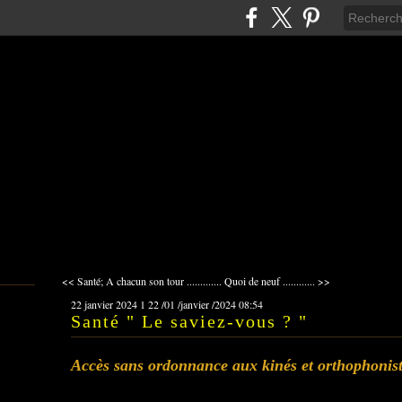
<< Santé; A chacun son tour .............
Quoi de neuf ............ >>
22 janvier 2024
1
22
/
01
/
janvier
/
2024
08:54
Santé " Le saviez-vous ? "
Accès sans ordonnance aux kinés et orthophonist