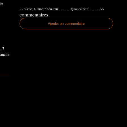
ête
<< Santé; A chacun son tour .............
Quoi de neuf ............ >>
commentaires
Ajouter un commentaire
..7
imanche