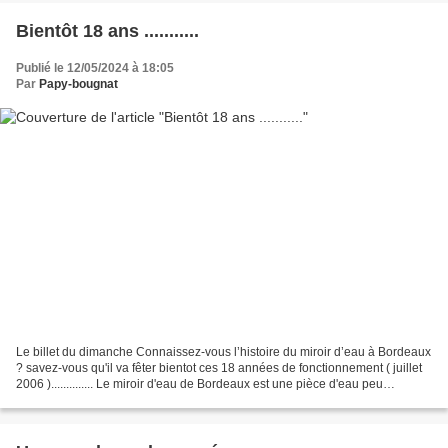
Bientôt 18 ans ...........
Publié le 12/05/2024 à 18:05
Par
Papy-bougnat
Le billet du dimanche Connaissez-vous l’histoire du miroir d’eau à Bordeaux
? savez-vous qu'il va fêter bientot ces 18 années de fonctionnement ( juillet
2006 ).............. Le miroir d'eau de Bordeaux est une pièce d'eau peu
profonde reflétant la place...