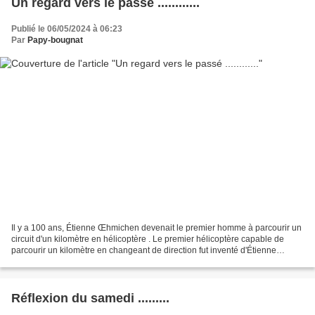
Un regard vers le passé ............
Publié le 06/05/2024 à 06:23
Par
Papy-bougnat
Il y a 100 ans, Étienne Œhmichen devenait le premier homme à parcourir un
circuit d'un kilomètre en hélicoptère . Le premier hélicoptère capable de
parcourir un kilomètre en changeant de direction fut inventé d'Étienne
Œhmichen, ce pionnier de l'aéronautique...
Réflexion du samedi .........