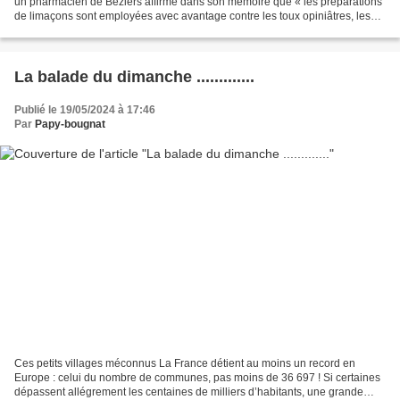
un pharmacien de Béziers affirme dans son mémoire que « les préparations
de limaçons sont employées avec avantage contre les toux opiniâtres, les
bronchites, les catarrhes », etc....
La balade du dimanche .............
Publié le 19/05/2024 à 17:46
Par
Papy-bougnat
Ces petits villages méconnus La France détient au moins un record en
Europe : celui du nombre de communes, pas moins de 36 697 ! Si certaines
dépassent allégrement les centaines de milliers d’habitants, une grande