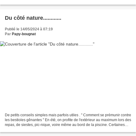
majorité d’entre elles ne regroupe que...
Du côté nature............
Publié le 14/05/2024 à 07:19
Par
Papy-bougnat
De petits conseils simples mais parfois utiles . " Comment se prémunir contre
les bestioles gênantes " En été, on profite de l'extérieur au maximum lors des
repas, de siestes, pic-nique, voire même au bord de la piscine. Certaines
bestioles attirées par...