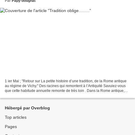
Par
Papy-bougnat
1 ier Mai ; "Retour sur La petite histoire d’une tradition, de la Rome antique
au régime de Vichy." Des racines qui remontent à l’Antiquité Savuiez-vous
que cette habitude annuelle remonte de très loin . Dans la Rome antique,
déjà, on célébrait la floraison...
Hébergé par Overblog
Top articles
Pages