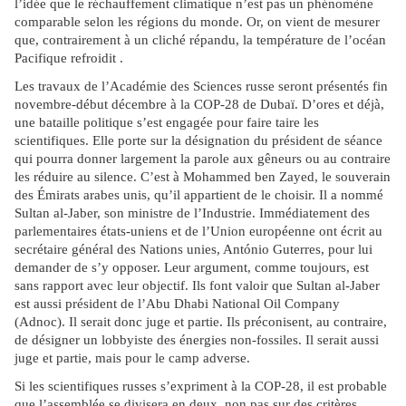
l’idée que le réchauffement climatique n’est pas un phénomène
comparable selon les régions du monde. Or, on vient de mesurer
que, contrairement à un cliché répandu, la température de l’océan
Pacifique refroidit .
Les travaux de l’Académie des Sciences russe seront présentés fin
novembre-début décembre à la COP-28 de Dubaï. D’ores et déjà,
une bataille politique s’est engagée pour faire taire les
scientifiques. Elle porte sur la désignation du président de séance
qui pourra donner largement la parole aux gêneurs ou au contraire
les réduire au silence. C’est à Mohammed ben Zayed, le souverain
des Émirats arabes unis, qu’il appartient de le choisir. Il a nommé
Sultan al-Jaber, son ministre de l’Industrie. Immédiatement des
parlementaires états-uniens et de l’Union européenne ont écrit au
secrétaire général des Nations unies, António Guterres, pour lui
demander de s’y opposer. Leur argument, comme toujours, est
sans rapport avec leur objectif. Ils font valoir que Sultan al-Jaber
est aussi président de l’Abu Dhabi National Oil Company
(Adnoc). Il serait donc juge et partie. Ils préconisent, au contraire,
de désigner un lobbyiste des énergies non-fossiles. Il serait aussi
juge et partie, mais pour le camp adverse.
Si les scientifiques russes s’expriment à la COP-28, il est probable
que l’assemblée se divisera en deux, non pas sur des critères