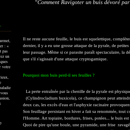
"
Comment Ravigoter un buis dévoré par l
T
Il ne reste aucune feuille, le buis est squelettique, complèt
dernier, il y a eu une grosse attaque de la pyrale, de petites
leur passage. Même si ce parasite paraît spectaculaire, la dé
que s'il s'agissait d'une attaque cryptogamique.
Pourquoi mon buis perd-il ses feuilles ?
rieux,
e
maladie
La perte entraînée par la chenille de la pyrale est physi
 vous
ssion,
(Cylindrocladium buxicola), ce champignon peut atteindre 
&
deux cas, les excès d'eau et l'asphyxie racinaire provoquen
Son feuillage persistant en hiver a fait sa renommée, tout
l'Homme. Art topiaire, bordures, frises, potées... le buis est
y
Quoi de pire qu'une boule, une pyramide, une frise ravagée