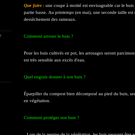
Que faire
: une coupe à moitié est envisageable car le buis 
partie basse. Au printemps (en mai), une seconde taille est né
dessèchement des rameaux.
e
Comment arroser le buis ?
Pour les buis cultivés en pot, les arrosages seront parcimon
est très sensible aux excès d'eau.
Quel engrais donner à son buis ?
Éparpiller du compost bien décomposé au pied du buis, seu
en végétation.
Comment protéger son buis ?
Lors de la reprise de la végétation, les buis peuvent être 