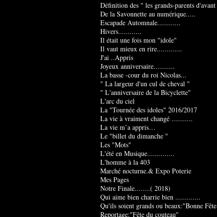
Définition des " les grands-parents d'avant
De la Savonnette au numérique.....
Escapade Automnale............
Hivers............
Il était une fois mon "idole"
Il vaut mieux en rire.............
J'ai ..Appris
Joyeux anniversaire...........
La basse -cour du roi Nicolas...
" La largeur d'un cul de cheval "
" L'anniversaire de la Bicyclette"
L'arc du ciel
La "Tournée des idoles" 2016/2017
La vie à vraiment changé ...........
La vie m’a appris…
Le "billet du dimanche "
Les "Mots"
L'été en Musique..............
L'homme à la 403
Marché nocturne.& Expo Poterie
Mes Pages
Notre Finale........( 2018)
Qui aime bien charrie bien .............
Qu'ils soient grands ou beaux:"Bonne Fête
Reportage:"Fête du couteau"