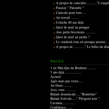
A propos de canicules .........."L'enqu
Passion " Palombe "
Canicule pour tous ....
Au travail ........
Coluche 40 ans déjà
Quoi de neuf au potager
Aux petits bricoleurs ..........
Quoi de neuf au jardin ?
Le vendredi tout est presque permis....
A propos de ..........." Le billet du d
PAGES
1 ier Mai;Que du Bonheur..........
5 ans déjà .................
Accueil
Âgés mais pas vieux.....
An Deux..........
Avec vous ...........
Balade dominicale....."Brantôme"
Balade Estivale....." Périgord noir "
Cavanna.............
Confidence.......