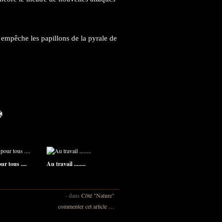
 empêche les papillons de la pyrale de
r tous ....
Au travail ........
-
dans
Côté "Nature"
commenter cet article
…