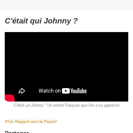
C'était qui Johnny ?
C'était çà Johnny " Un artiste Français que l'on a su apprécier
#*Un Regard vers le Passé*