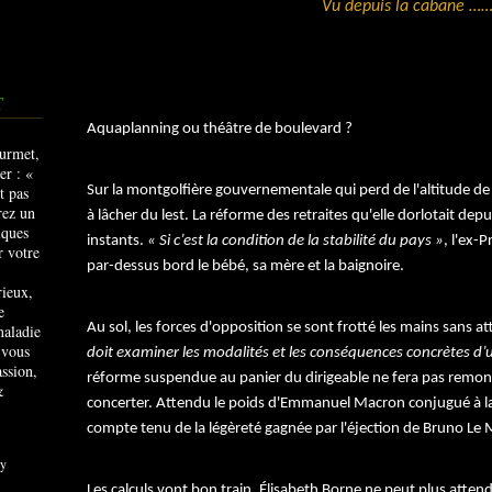
Vu depuis la cabane …
T
Aquaplanning ou théâtre de boulevard ?
Sur la montgolfière gouvernementale qui perd de l'altitude de 
à lâcher du lest. La réforme des retraites qu'elle dorlotait dep
instants.
« Si c’est la condition de la stabilité du pays »
, l'ex-
par-dessus bord le bébé, sa mère et la baignoire.
rieux,
e
Au sol, les forces d'opposition se sont frotté les mains sans at
maladie
 vous
doit examiner les modalités et les conséquences concrètes d
ssion,
réforme suspendue au panier du dirigeable ne fera pas remonte
&
concerter. Attendu le poids d'Emmanuel Macron conjugué à la 
compte tenu de la légèreté gagnée par l'éjection de Bruno Le Ma
y
Les calculs vont bon train. Élisabeth Borne ne peut plus attend