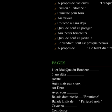
A propos de canicules .........."L'enqu
Passion " Palombe "
Canicule pour tous ....
Au travail ........
Coluche 40 ans déjà
Quoi de neuf au potager
Aux petits bricoleurs ..........
Quoi de neuf au jardin ?
Le vendredi tout est presque permis....
A propos de ..........." Le billet du d
PAGES
1 ier Mai;Que du Bonheur..........
5 ans déjà .................
Accueil
Âgés mais pas vieux.....
An Deux..........
Avec vous ...........
Balade dominicale....."Brantôme"
Balade Estivale....." Périgord noir "
Cavanna.............
Confidence.......