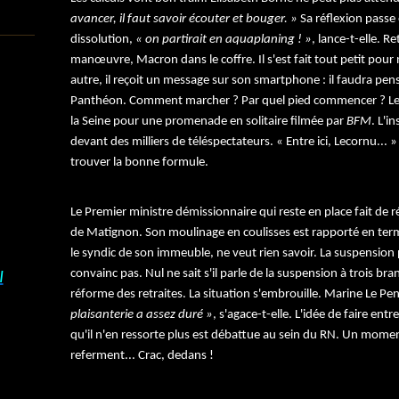
avancer, il faut savoir écouter et bouger. »
Sa réflexion passe
dissolution,
« on partirait en aquaplaning ! »
, lance-t-elle. R
manœuvre, Macron dans le coffre. Il s'est fait tout petit pour
autre, il reçoit un message sur son smartphone : il faudra pens
Panthéon. Comment marcher ? Par quel pied commencer ? Le P
la Seine pour une promenade en solitaire filmée par
BFM
. L'i
devant des milliers de téléspectateurs. « Entre ici, Lecornu... » 
trouver la bonne formule.
Le Premier ministre démissionnaire qui reste en place fait de 
de Matignon. Son moulinage en coulisses est rapporté en terme
le syndic de son immeuble, ne veut rien savoir. La suspension
convainc pas. Nul ne sait s'il parle de la suspension à trois br
I
réforme des retraites. La situation s'embrouille. Marine Le P
plaisanterie a assez duré »
, s'agace-t-elle. L'idée de faire 
qu'il n'en ressorte plus est débattue au sein du RN. Un moment
referment... Crac, dedans !