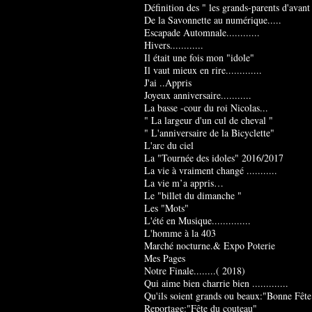
Définition des " les grands-parents d'avant
De la Savonnette au numérique.....
Escapade Automnale............
Hivers............
Il était une fois mon "idole"
Il vaut mieux en rire.............
J'ai ..Appris
Joyeux anniversaire...........
La basse -cour du roi Nicolas...
" La largeur d'un cul de cheval "
" L'anniversaire de la Bicyclette"
L'arc du ciel
La "Tournée des idoles" 2016/2017
La vie à vraiment changé ...........
La vie m’a appris…
Le "billet du dimanche "
Les "Mots"
L'été en Musique..............
L'homme à la 403
Marché nocturne.& Expo Poterie
Mes Pages
Notre Finale........( 2018)
Qui aime bien charrie bien .............
Qu'ils soient grands ou beaux:"Bonne Fête
Reportage:"Fête du couteau"