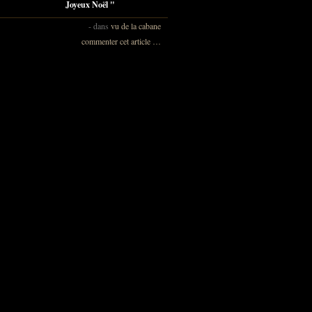
Joyeux Noël "
-
dans
vu de la cabane
commenter cet article
…