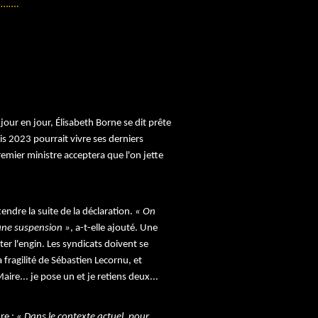
……….
jour en jour, Élisabeth Borne se dit prête
uis 2023 pourrait vivre ses derniers
Premier ministre acceptera que l'on jette
tendre la suite de la déclaration.
« On
’une suspension »
, a-t-elle ajouté. Une
r l'engin. Les syndicats doivent se
fragilité de Sébastien Lecornu, et
ire... je pose un et je retiens deux...
re :
« Dans le contexte actuel, pour