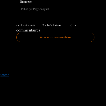
dimanche
Publié par Papy-bougnat
<< A votre santé .......
Une belle histoire.............(... >>
commentaires
Ajouter un commentaire
og.com/