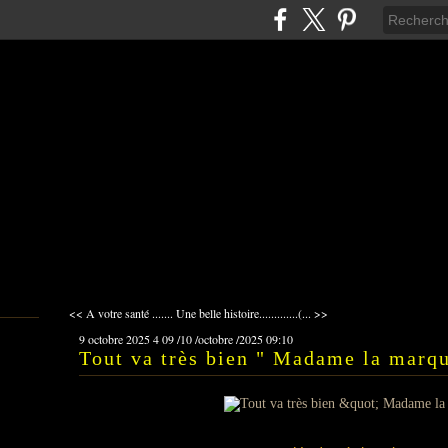
<< A votre santé .......
Une belle histoire.............(... >>
9 octobre 2025
4
09
/
10
/
octobre
/
2025
09:10
Tout va très bien " Madame la marqu