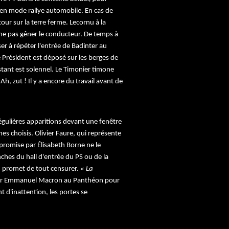
 en mode rallye automobile. En cas de
etour sur la terre ferme. Lecornu à la
 ne pas gêner le conducteur. De temps à
er à répéter l'entrée de Badinter au
résident est déposé sur les berges de
nstant est solennel. Le Timonier timone
Ah, zut ! Il y a encore du travail avant de
régulières apparitions devant une fenêtre
s choisis. Olivier Faure, qui représente
 promise par Élisabeth Borne ne le
anches du hall d'entrée du PS ou de la
en promet de tout censurer.
« La
entrer Emmanuel Macron au Panthéon pour
 d'inattention, les portes se