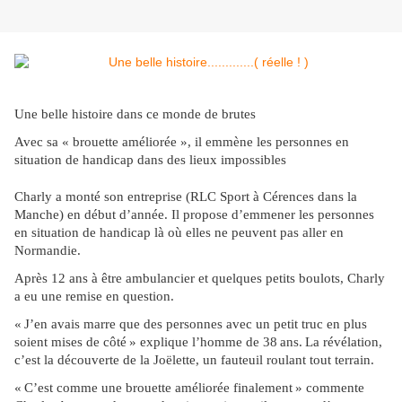
Une belle histoire dans ce monde de brutes
Avec sa « brouette améliorée », il emmène les personnes en
situation de handicap dans des lieux impossibles
Charly a monté son entreprise (RLC Sport à Cérences dans la
Manche) en début d’année. Il propose d’emmener les personnes
en situation de handicap là où elles ne peuvent pas aller en
Normandie.
Après 12 ans à être ambulancier et quelques petits boulots, Charly
a eu une remise en question.
«
J
’
en avais marre que des personnes avec un petit truc en plus
soient mises de c
ô
t
é
»
explique l
’
homme de 38
ans.
La révélation,
c’est la découverte de la Joëlette, un fauteuil roulant tout terrain.
«
C
’
est comme une brouette am
é
lior
é
e finalement
»
commente