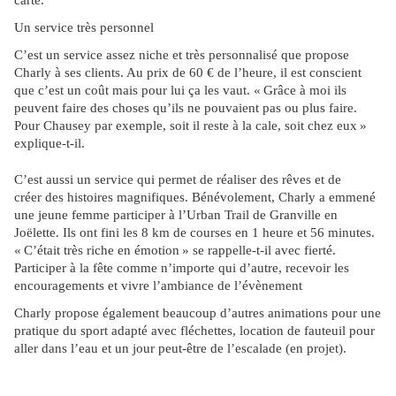
carte.
Un service très personnel
C’est un service assez niche et très personnalisé que propose
Charly à ses clients. Au prix de 60 € de l’heure, il est conscient
que c’est un coût mais pour lui ça les vaut. «
Gr
â
ce
à
moi ils
peuvent faire des choses qu
’
ils ne pouvaient pas ou plus faire.
Pour Chausey par exemple, soit il reste
à
la cale, soit chez eux
»
explique-t-il.
C’est aussi un service qui permet de réaliser des rêves et de
créer des histoires magnifiques. Bénévolement, Charly a emmené
une jeune femme participer à l’Urban Trail de Granville en
Joëlette. Ils ont fini les 8 km de courses en 1 heure et 56 minutes.
«
C
’é
tait tr
è
s riche en
é
motion
»
se rappelle-t-il avec fiert
é
.
Participer
à
la f
ê
te comme n
’
importe qui d
’
autre, recevoir les
encouragements et vivre l
’
ambiance de l
’é
v
è
nement
Charly propose également beaucoup d’autres animations pour une
pratique du sport adapté avec fléchettes, location de fauteuil pour
aller dans l’eau et un jour peut-être de l’escalade (en projet).