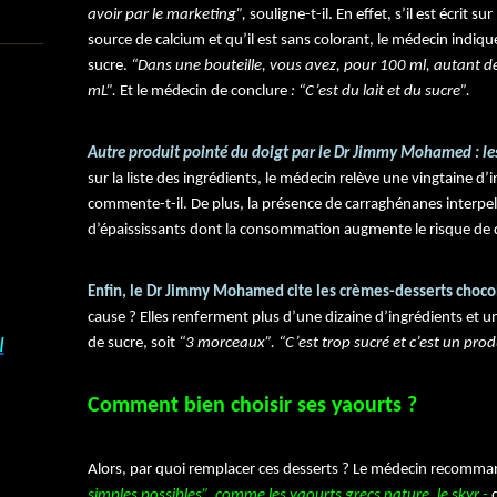
avoir par le marketing”,
souligne-t-il. En effet, s’il est écrit 
source de calcium et qu’il est sans colorant, le médecin indiq
sucre.
“Dans une bouteille, vous avez, pour 100 ml, autant d
mL”.
Et le médecin de conclure
: “C’est du lait et du sucre”.
Autre produit pointé du doigt par le Dr Jimmy Mohamed : le
sur la liste des ingrédients, le médecin relève une vingtaine d’
commente-t-il. De plus, la présence de carraghénanes interpelle
d’épaississants dont la consommation augmente le risque de 
Enfin, le Dr Jimmy Mohamed cite les crèmes-desserts chocol
cause ? Elles renferment plus d’une dizaine d’ingrédients et 
I
de sucre, soit
“3 morceaux”. “C’est trop sucré et c’est un pro
Comment bien choisir ses yaourts ?
Alors, par quoi remplacer ces desserts ? Le médecin recomm
simples possibles”, comme les yaourts grecs nature, le skyr -
q