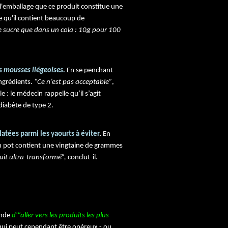
sur l'emballage que ce produit constitue une
ue qu'il contient beaucoup de
e sucre que dans un cola : 10g pour 100
s mousses liégeoises.
En se penchant
ingrédients.
“Ce n’est pas acceptable”
,
 : le médecin rappelle qu’il s’agit
diabète de type 2.
atées parmi les yaourts à éviter
.
En
un pot contient une vingtaine de grammes
duit ultra-transformé”,
conclut-il.
ande
d'“aller vers les produits les plus
ui peut cependant être onéreux - ou