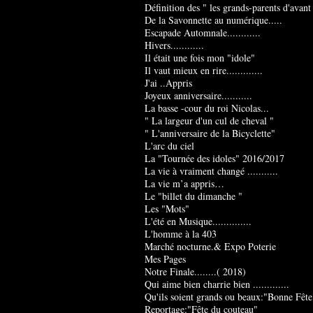
Définition des " les grands-parents d'avant
De la Savonnette au numérique.....
Escapade Automnale............
Hivers............
Il était une fois mon "idole"
Il vaut mieux en rire.............
J'ai ..Appris
Joyeux anniversaire...........
La basse -cour du roi Nicolas...
" La largeur d'un cul de cheval "
" L'anniversaire de la Bicyclette"
L'arc du ciel
La "Tournée des idoles" 2016/2017
La vie à vraiment changé ...........
La vie m’a appris…
Le "billet du dimanche "
Les "Mots"
L'été en Musique..............
L'homme à la 403
Marché nocturne.& Expo Poterie
Mes Pages
Notre Finale........( 2018)
Qui aime bien charrie bien .............
Qu'ils soient grands ou beaux:"Bonne Fête
Reportage:"Fête du couteau"