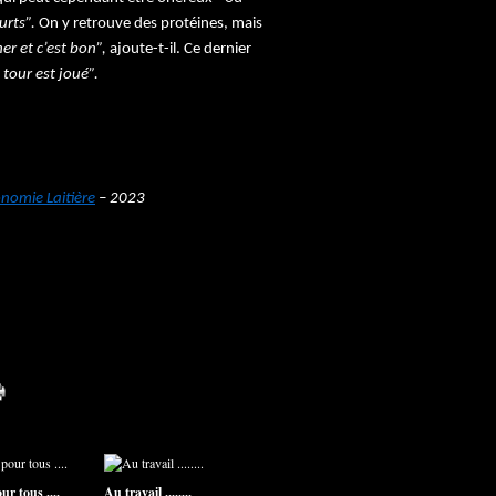
urts”.
On y retrouve des protéines, mais
er et c’est bon”,
ajoute-t-il. Ce dernier
 tour est joué”.
nomie Laitière
– 2023
r tous ....
Au travail ........