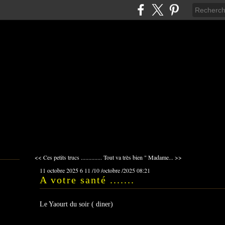
<< Ces petits trucs ..............
Tout va très bien " Madame... >>
11 octobre 2025
6
11
/
10
/
octobre
/
2025
08:21
A votre santé .......
Le Yaourt du soir ( diner)