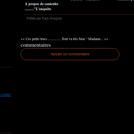
A propos de canicules
.........."L'enquête
Publié par Papy-bougnat
<< Ces petits trucs ..............
Tout va très bien " Madame... >>
commentaires
Ajouter un commentaire
og.com/