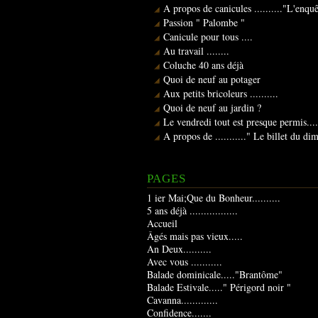
A propos de canicules .........."L'enqu
Passion " Palombe "
Canicule pour tous ....
Au travail ........
Coluche 40 ans déjà
Quoi de neuf au potager
Aux petits bricoleurs ..........
Quoi de neuf au jardin ?
Le vendredi tout est presque permis....
A propos de ..........." Le billet du d
PAGES
1 ier Mai;Que du Bonheur..........
5 ans déjà .................
Accueil
Âgés mais pas vieux.....
An Deux..........
Avec vous ...........
Balade dominicale....."Brantôme"
Balade Estivale....." Périgord noir "
Cavanna.............
Confidence.......