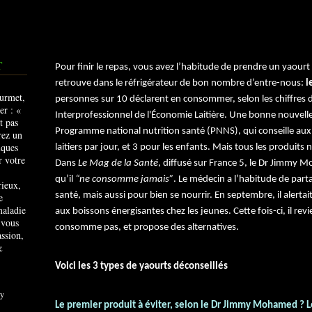
T
Pour finir le repas, vous avez l’habitude de prendre un yaourt 
retrouve dans le réfrigérateur de bon nombre d’entre-nous:
l
personnes sur 10 déclarent en consommer, selon les chiffres
Interprofessionnel de l'Économie Laitière. Une bonne nouvel
Programme national nutrition santé (PNNS), qui conseille au
laitiers par jour, et 3 pour les enfants. Mais tous les produits
Dans
Le
Mag de la Santé
, diffusé sur France 5, le Dr Jimmy 
qu’il
“ne consomme jamais”
. Le médecin a l’habitude de part
rieux,
santé, mais aussi pour bien se nourrir. En septembre, il alerta
e
maladie
aux boissons énergisantes chez les jeunes. Cette fois-ci, il revi
 vous
consomme pas, et propose des alternatives.
ssion,
&
Voici les 3 types de yaourts déconseillés
y
Le premier produit à éviter, selon le Dr Jimmy Mohamed ? Le