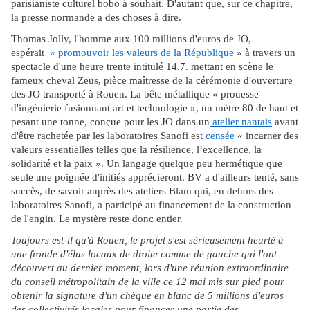
parisianiste culturel bobo à souhait. D'autant que, sur ce chapitre,
la presse normande a des choses à dire.
Thomas Jolly, l'homme aux 100 millions d'euros de JO,
espérait
« promouvoir les valeurs de la République
» à travers un
spectacle d'une heure trente intitulé 14.7. mettant en scène le
fameux cheval Zeus, pièce maîtresse de la cérémonie d'ouverture
des JO transporté à Rouen. La bête métallique « prouesse
d'ingénierie fusionnant art et technologie », un mètre 80 de haut et
pesant une tonne, conçue pour les JO dans un
atelier nantais
avant
d'être rachetée par les laboratoires Sanofi est
censée
« incarner des
valeurs essentielles telles que la résilience, l’excellence, la
solidarité et la paix ». Un langage quelque peu hermétique que
seule une poignée d'initiés apprécieront. BV a d'ailleurs tenté, sans
succès, de savoir auprès des ateliers Blam qui, en dehors des
laboratoires Sanofi, a participé au financement de la construction
de l'engin. Le mystère reste donc entier.
Toujours est-il qu'à Rouen, le projet s'est sérieusement heurté à
une fronde d'élus locaux de droite comme de gauche qui l'ont
découvert au dernier moment, lors d'une réunion extraordinaire
du conseil métropolitain de la ville ce 12 mai mis sur pied pour
obtenir la signature d'un chèque en blanc de 5 millions d'euros
des collectivités locales pour financer une partie des