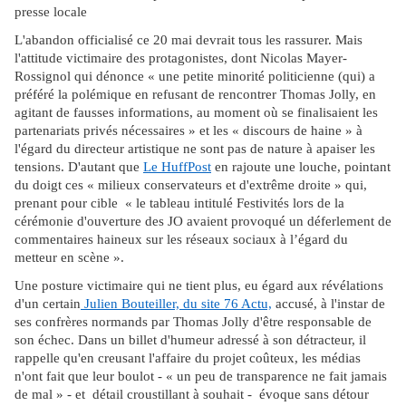
presse locale
L'abandon officialisé ce 20 mai devrait tous les rassurer. Mais
l'attitude victimaire des protagonistes, dont Nicolas Mayer-
Rossignol qui dénonce « une petite minorité politicienne (qui) a
préféré la polémique en refusant de rencontrer Thomas Jolly, en
agitant de fausses informations, au moment où se finalisaient les
partenariats privés nécessaires » et les « discours de haine » à
l'égard du directeur artistique ne sont pas de nature à apaiser les
tensions. D'autant que
Le HuffPost
en rajoute une louche, pointant
du doigt ces « milieux conservateurs et d'extrême droite » qui,
prenant pour cible « le tableau intitulé Festivités lors de la
cérémonie d'ouverture des JO avaient provoqué un déferlement de
commentaires haineux sur les réseaux sociaux à l’égard du
metteur en scène ».
Une posture victimaire qui ne tient plus, eu égard aux révélations
d'un certain
Julien Bouteiller, du site 76 Actu,
accusé, à l'instar de
ses confrères normands par Thomas Jolly d'être responsable de
son échec. Dans un billet d'humeur adressé à son détracteur, il
rappelle qu'en creusant l'affaire du projet coûteux, les médias
n'ont fait que leur boulot - « un peu de transparence ne fait jamais
de mal » - et détail croustillant à souhait - évoque sans détour