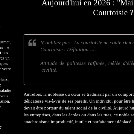
Aujourd'hui en 2026 : "Mai
Courtoisie ?
T
N’oubliez pas…La courtoisie ne coûte rien e
Courtoisie : Définition…….
Attitude de politesse raffinée, mêlée d'él
civilité.
rieux,
e
maladie
Autrefois, la noblesse du cœur se traduisait par un compor
 vous
ssion,
délicatesse vis-à-vis de ses pareils. Un individu, pour êtr
&
devait être porteur du talent social de la civilité. Aujourd'h
les entreprises, dans les écoles ou dans les rues, ce noble 
anachronisme improductif, inutile et parfaitement déplacé.
y