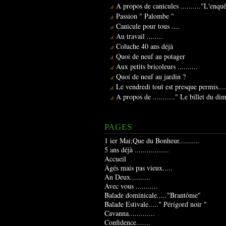
A propos de canicules .........."L'enqu
Passion " Palombe "
Canicule pour tous ....
Au travail ........
Coluche 40 ans déjà
Quoi de neuf au potager
Aux petits bricoleurs ..........
Quoi de neuf au jardin ?
Le vendredi tout est presque permis....
A propos de ..........." Le billet du d
PAGES
1 ier Mai;Que du Bonheur..........
5 ans déjà .................
Accueil
Âgés mais pas vieux.....
An Deux..........
Avec vous ...........
Balade dominicale....."Brantôme"
Balade Estivale....." Périgord noir "
Cavanna.............
Confidence.......