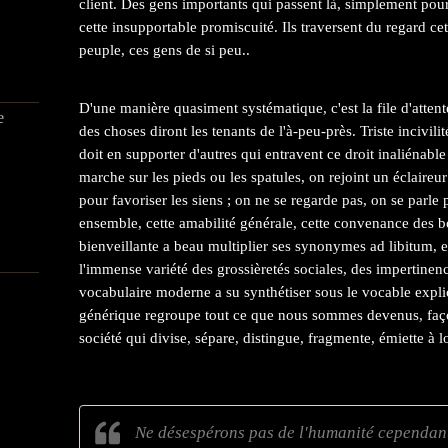
client. Des gens importants qui passent là, simplement pour 
cette insupportable promiscuité. Ils traversent du regard c
peuple, ces gens de si peu..
D'une manière quasiment systématique, c'est la file d'attente
e
des choses diront les tenants de l'à-peu-près. Triste incivili
doit en supporter d'autres qui entravent ce droit inaliénable
marche sur les pieds ou les spatules, on rejoint un éclaire
pour favoriser les siens ; on ne se regarde pas, on se parle p
ensemble, cette amabilité générale, cette convenance des 
bienveillante a beau multiplier ses synonymes ad libitum, 
l'immense variété des grossièretés sociales, des impertine
vocabulaire moderne a su synthétiser sous le vocable expli
générique regroupe tout ce que nous sommes devenus, f
société qui divise, sépare, distingue, fragmente, émiette à lo
Ne désespérons pas de l'humanité cependant 