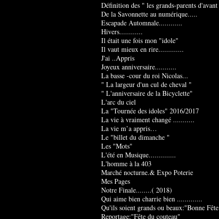
Définition des " les grands-parents d'avant
De la Savonnette au numérique.....
Escapade Automnale............
Hivers............
Il était une fois mon "idole"
Il vaut mieux en rire.............
J'ai ..Appris
Joyeux anniversaire...........
La basse -cour du roi Nicolas...
" La largeur d'un cul de cheval "
" L'anniversaire de la Bicyclette"
L'arc du ciel
La "Tournée des idoles" 2016/2017
La vie à vraiment changé ...........
La vie m’a appris…
Le "billet du dimanche "
Les "Mots"
L'été en Musique..............
L'homme à la 403
Marché nocturne.& Expo Poterie
Mes Pages
Notre Finale........( 2018)
Qui aime bien charrie bien .............
Qu'ils soient grands ou beaux:"Bonne Fête
Reportage:"Fête du couteau"