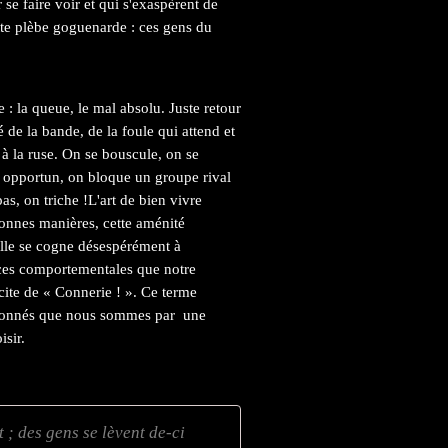
se faire voir et qui s'exaspèrent de
ette plèbe goguenarde : ces gens du
 : la queue, le mal absolu. Juste retour
té de la bande, de la foule qui attend et
 à la ruse. On se bouscule, on se
ur opportun, on bloque un groupe rival
as, on triche !L'art de bien vivre
bonnes manières, cette aménité
elle se cogne désespérément à
nces comportementales que notre
cite de « Connerie ! ». Ce terme
açonnés que nous sommes par une
isir.
; des gens se lèvent de-ci