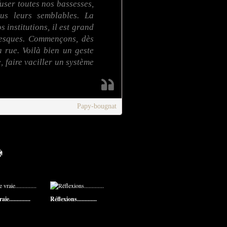
fuser toutes nos bassesses,
ous leurs semblables. La
s institutions, il est grand
eresques. Commençons, dès
 rue. Voilà bien un geste
, faire vaciller un système
Papy-bougnat
ie..............
Réflexions.............