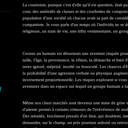
La courtoisie, puisque c'est d'elle qu'il est question, était 
cour, des aménités de classes et des courbettes de componct
population d'une société où chacun avait sa part de considér
compatriote. Je vous parle d'un temps où l'individu ne se 
religieuse, un train de vie, une tribu vestimentaire, un gr
Croiser un humain est désormais une aventure risquée pour 
taille, l'âge, la provenance, la vêture, la démarche et bien 
serez ignoré, méprisé, insulté ou bousculé. Les chances d'êt
la probabilité d'une agression verbale ou physique augmen
inversement proportionnelle. Les risques explosent si vous
aventurer dans un espace sur lequel un groupe humain a fa
I
Même nos chers marchés sont devenus une mine de grise min
d'attente permet à certains virtuoses de l'irrévérence de mul
Des retraités, forcément pressés d'en finir, qui doublent,
demander, sur le champ, un prix pourtant ardoisé ou retrou