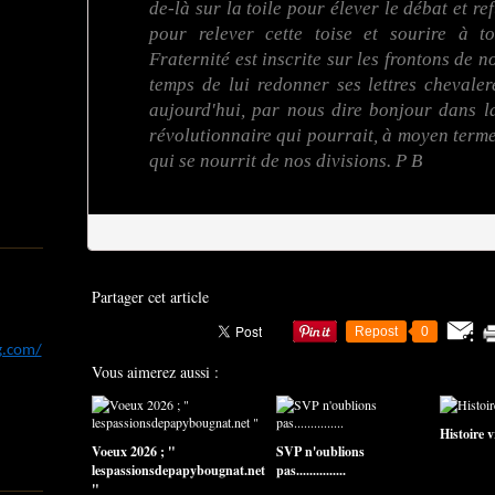
de-là sur la toile pour élever le débat et re
pour relever cette toise et sourire à t
Fraternité est inscrite sur les frontons de no
temps de lui redonner ses lettres cheval
aujourd'hui, par nous dire bonjour dans la
révolutionnaire qui pourrait, à moyen terme
qui se nourrit de nos divisions. P B
Partager cet article
Repost
0
og.com/
Vous aimerez aussi :
Histoire vra
Voeux 2026 ; "
SVP n'oublions
lespassionsdepapybougnat.net
pas...............
"