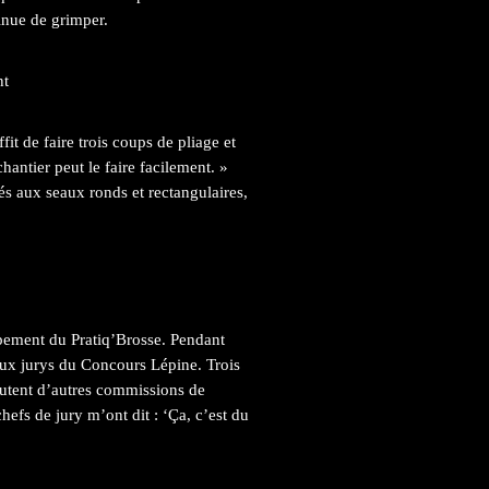
tinue de grimper.
nt
it de faire trois coups de pliage et
hantier peut le faire facilement. »
 aux seaux ronds et rectangulaires,
pement du Pratiq’Brosse. Pendant
 aux jurys du Concours Lépine. Trois
outent d’autres commissions de
chefs de jury m’ont dit : ‘Ça, c’est du