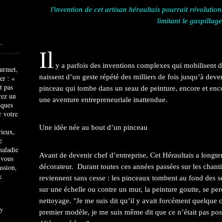
l'invention de cet artisan héraultais pourrait révolutio
limitant le gaspillage
T
Il
y a parfois des inventions complexes qui mobilisent d
naissent d’un geste répété des milliers de fois jusqu’à deve
pinceau qui tombe dans un seau de peinture, encore et encor
une aventure entrepreneuriale inattendue.
Une idée née au bout d’un pinceau
rieux,
e
maladie
Avant de devenir chef d’entreprise, Cet Héraultais a long
 vous
ssion,
décorateur. Durant toutes ces années passées sur les chan
&
reviennent sans cesse : les pinceaux tombent au fond des se
sur une échelle ou contre un mur, la peinture goutte, se per
nettoyage. "Je me suis dit qu’il y avait forcément quelque c
y
premier modèle, je me suis même dit que ce n’était pas pos