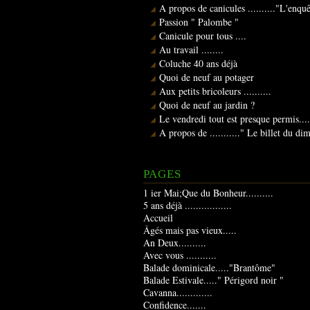
A propos de canicules .........."L'enqu
Passion " Palombe "
Canicule pour tous ....
Au travail ........
Coluche 40 ans déjà
Quoi de neuf au potager
Aux petits bricoleurs ..........
Quoi de neuf au jardin ?
Le vendredi tout est presque permis....
A propos de ..........." Le billet du d
PAGES
1 ier Mai;Que du Bonheur..........
5 ans déjà .................
Accueil
Âgés mais pas vieux.....
An Deux..........
Avec vous ...........
Balade dominicale....."Brantôme"
Balade Estivale....." Périgord noir "
Cavanna.............
Confidence.......