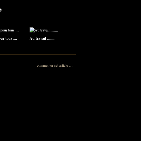
r tous ....
Au travail ........
commenter cet article
…