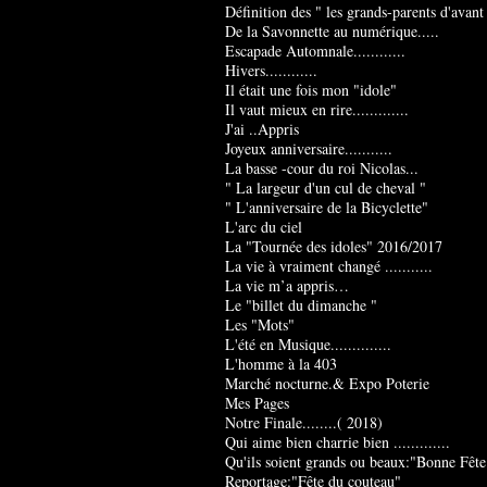
Définition des " les grands-parents d'avant
De la Savonnette au numérique.....
Escapade Automnale............
Hivers............
Il était une fois mon "idole"
Il vaut mieux en rire.............
J'ai ..Appris
Joyeux anniversaire...........
La basse -cour du roi Nicolas...
" La largeur d'un cul de cheval "
" L'anniversaire de la Bicyclette"
L'arc du ciel
La "Tournée des idoles" 2016/2017
La vie à vraiment changé ...........
La vie m’a appris…
Le "billet du dimanche "
Les "Mots"
L'été en Musique..............
L'homme à la 403
Marché nocturne.& Expo Poterie
Mes Pages
Notre Finale........( 2018)
Qui aime bien charrie bien .............
Qu'ils soient grands ou beaux:"Bonne Fête
Reportage:"Fête du couteau"