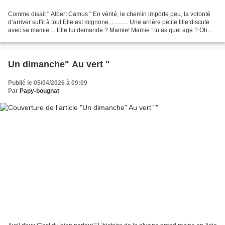
Comme disait " Albert Camus " En vérité, le chemin importe peu, la volonté
d’arriver suffit à tout Elle est mignone............. Une arrière petite fille discute
avec sa mamie ....Elle lui demande ? Mamie! Mamie ! tu as quel age ? Oh
ma caille, je suis...
Un dimanche" Au vert "
Publié le 05/04/2026 à 09:09
Par
Papy-bougnat