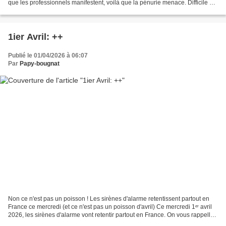
que les professionnels manifestent, voilà que la pénurie menace. Difficile de
savoir exactement combien...
1ier Avril: ++
Publié le 01/04/2026 à 06:07
Par
Papy-bougnat
Non ce n'est pas un poisson ! Les sirènes d'alarme retentissent partout en
France ce mercredi (et ce n'est pas un poisson d'avril) Ce mercredi 1ᵉʳ avril
2026, les sirènes d'alarme vont retentir partout en France. On vous rappelle
la raison de cette alerte....