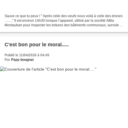
Sauve ce que tu peux ! " Après celle des oeufs nous voilà à celle des drones
........." Il est environ 14h30 lorsque l’appareil, utilisé par la société Attila
Montauban pour inspecter les toitures des bâtiments communaux, survole la
salle des fêtes de...
C'est bon pour le moral.....
Publié le 11/04/2026 à 04:45
Par
Papy-bougnat