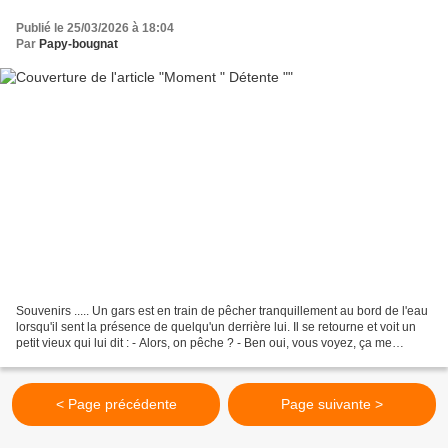
Publié le 25/03/2026 à 18:04
Par
Papy-bougnat
Souvenirs ..... Un gars est en train de pêcher tranquillement au bord de l'eau
lorsqu'il sent la présence de quelqu'un derrière lui. Il se retourne et voit un
petit vieux qui lui dit : - Alors, on pêche ? - Ben oui, vous voyez, ça me
détend un peu......
< Page précédente
Page suivante >