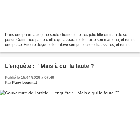
Dans une pharmacie, une seule cliente : une très jolie fille en train de se
peser. Contrariée par le chiffre qui apparaît, elle quitte son manteau, et remet
une pièce. Encore déçue, elle enlève son pull et ses chaussures, et remet
une pièce. Toujours...
L'enquête : " Mais à qui la faute ?
Publié le 15/04/2026 à 07:49
Par
Papy-bougnat