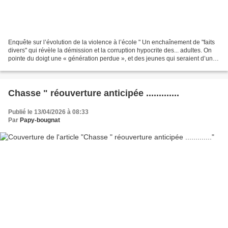
Enquête sur l’évolution de la violence à l’école " Un enchaînement de "faits
divers" qui révèle la démission et la corruption hypocrite des... adultes. On
pointe du doigt une « génération perdue », et des jeunes qui seraient d’une
nouvelle espèce. Ils...
Chasse " réouverture anticipée .............
Publié le 13/04/2026 à 08:33
Par
Papy-bougnat