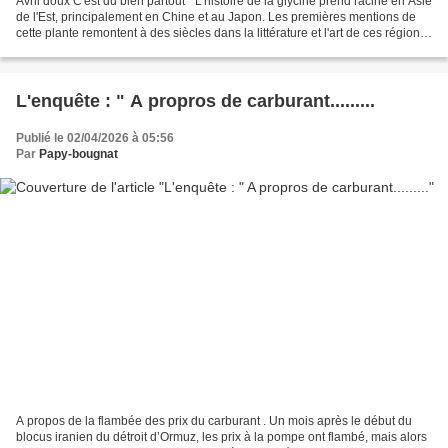
Avril doux C'est du bien partout " L'histoire de la glycine prend racine en Asie
de l'Est, principalement en Chine et au Japon. Les premières mentions de
cette plante remontent à des siècles dans la littérature et l'art de ces régions.
Ce n'est qu'au...
L'enquête : " A propros de carburant.........
Publié le 02/04/2026 à 05:56
Par
Papy-bougnat
A propos de la flambée des prix du carburant . Un mois après le début du
blocus iranien du détroit d’Ormuz, les prix à la pompe ont flambé, mais alors