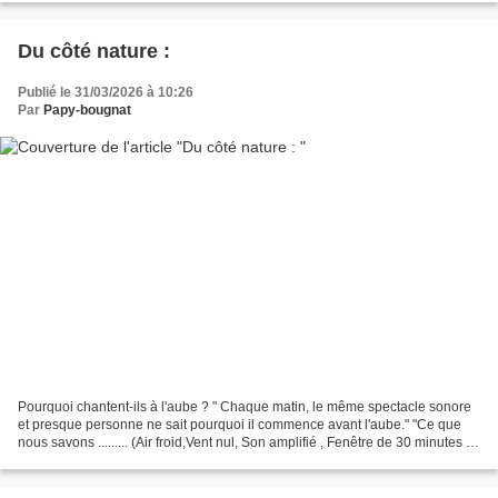
Du côté nature :
Publié le 31/03/2026 à 10:26
Par
Papy-bougnat
Pourquoi chantent-ils à l'aube ? " Chaque matin, le même spectacle sonore
et presque personne ne sait pourquoi il commence avant l'aube." "Ce que
nous savons ......... (Air froid,Vent nul, Son amplifié , Fenêtre de 30 minutes )
L'air froid et immobile...