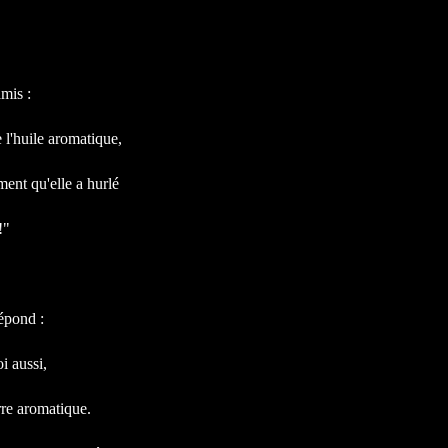
mis :
 l'huile aromatique,
ment qu'elle a hurlé
!"
épond :
i aussi,
re aromatique.