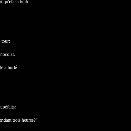
t qu'elle a hurlé
!
 tour:
chocolat.
le a hurlé
upéfaits:
endant trois heures?"