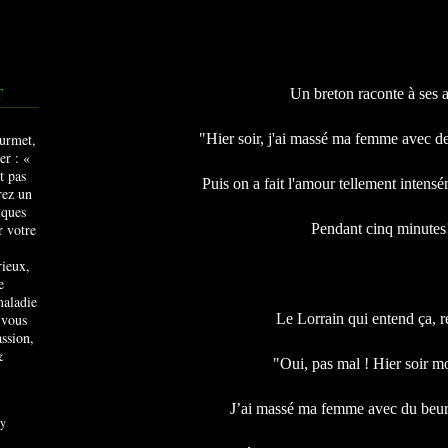
T
Un breton raconte à ses a
"Hier soir, j'ai massé ma femme avec de
Puis on a fait l'amour tellement intensé
Pendant cinq minutes
rieux,
e
maladie
 vous
Le Lorrain qui entend ça, r
ssion,
&
"Oui, pas mal ! Hier soir mo
J’ai massé ma femme avec du beur
y