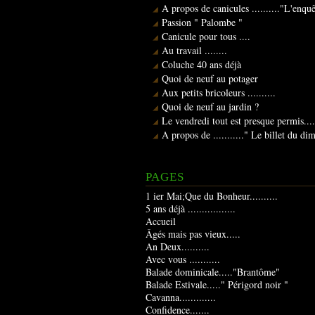
A propos de canicules .........."L'enqu
Passion " Palombe "
Canicule pour tous ....
Au travail ........
Coluche 40 ans déjà
Quoi de neuf au potager
Aux petits bricoleurs ..........
Quoi de neuf au jardin ?
Le vendredi tout est presque permis....
A propos de ..........." Le billet du d
PAGES
1 ier Mai;Que du Bonheur..........
5 ans déjà .................
Accueil
Âgés mais pas vieux.....
An Deux..........
Avec vous ...........
Balade dominicale....."Brantôme"
Balade Estivale....." Périgord noir "
Cavanna.............
Confidence.......