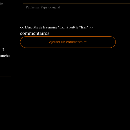
ête
Publié par Papy-bougnat
<< L'enquête de la semaine "La...
Sport/ le "Trail" >>
commentaires
Ajouter un commentaire
..7
imanche