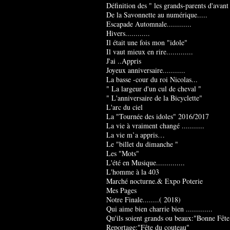
Définition des " les grands-parents d'avant
De la Savonnette au numérique.....
Escapade Automnale............
Hivers............
Il était une fois mon "idole"
Il vaut mieux en rire.............
J'ai ..Appris
Joyeux anniversaire...........
La basse -cour du roi Nicolas...
" La largeur d'un cul de cheval "
" L'anniversaire de la Bicyclette"
L'arc du ciel
La "Tournée des idoles" 2016/2017
La vie à vraiment changé ...........
La vie m’a appris…
Le "billet du dimanche "
Les "Mots"
L'été en Musique..............
L'homme à la 403
Marché nocturne.& Expo Poterie
Mes Pages
Notre Finale........( 2018)
Qui aime bien charrie bien .............
Qu'ils soient grands ou beaux:"Bonne Fête
Reportage:"Fête du couteau"