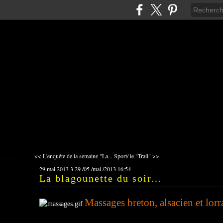
<< L'enquête de la semaine "La...
Sport/ le "Trail" >>
29 mai 2013
3
29
/
05
/
mai
/
2013
16:54
La blagounette du soir...
Massages breton, alsacien et lorra