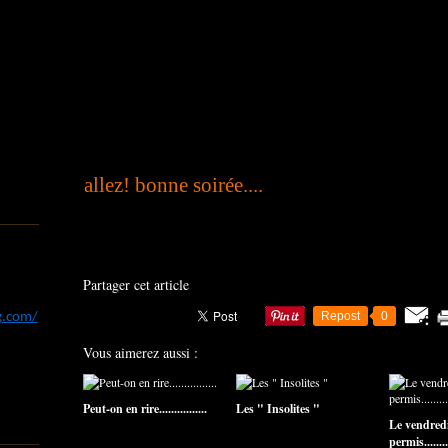
allez! bonne soirée....
Partager cet article
Repost
0
og.com/
Vous aimerez aussi :
Peut-on en rire................
Les " Insolites "
Le vendredi
permis..........