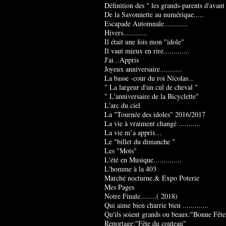
Définition des " les grands-parents d'avant
De la Savonnette au numérique.....
Escapade Automnale............
Hivers............
Il était une fois mon "idole"
Il vaut mieux en rire.............
J'ai ..Appris
Joyeux anniversaire...........
La basse -cour du roi Nicolas...
" La largeur d'un cul de cheval "
" L'anniversaire de la Bicyclette"
L'arc du ciel
La "Tournée des idoles" 2016/2017
La vie à vraiment changé ...........
La vie m’a appris…
Le "billet du dimanche "
Les "Mots"
L'été en Musique..............
L'homme à la 403
Marché nocturne.& Expo Poterie
Mes Pages
Notre Finale........( 2018)
Qui aime bien charrie bien .............
Qu'ils soient grands ou beaux:"Bonne Fête
Reportage:"Fête du couteau"