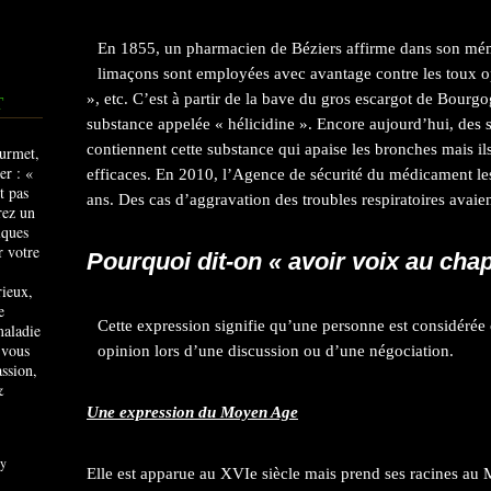
En 1855, un pharmacien de Béziers affirme dans son mém
limaçons sont employées avec avantage contre les toux opi
», etc. C’est à partir de la bave du gros escargot de Bourgo
T
substance appelée « hélicidine ». Encore aujourd’hui, des s
contiennent cette substance qui apaise les bronches mais 
efficaces. En 2010, l’Agence de sécurité du médicament le
ans. Des cas d’aggravation des troubles respiratoires avaien
Pourquoi dit-on « avoir voix au chap
rieux,
e
Cette expression signifie qu’une personne est considéré
maladie
 vous
opinion lors d’une discussion ou d’une négociation.
ssion,
&
Une expression du Moyen Age
y
Elle est apparue au XVIe siècle mais prend ses racines au 