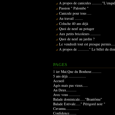
A propos de canicules .........."L'enqu
Passion " Palombe "
Canicule pour tous ....
Au travail ........
Coluche 40 ans déjà
Quoi de neuf au potager
Aux petits bricoleurs ..........
Quoi de neuf au jardin ?
Le vendredi tout est presque permis....
A propos de ..........." Le billet du d
PAGES
1 ier Mai;Que du Bonheur..........
5 ans déjà .................
Accueil
Âgés mais pas vieux.....
An Deux..........
Avec vous ...........
Balade dominicale....."Brantôme"
Balade Estivale....." Périgord noir "
Cavanna.............
Confidence.......