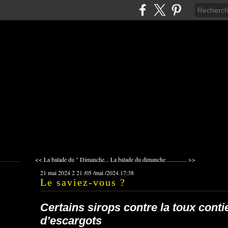
<< La balade du " Dimanche...
La balade du dimanche ............. >>
21 mai 2024
2
21
/
05
/
mai
/
2024
17:38
Le saviez-vous ?
Certains sirops contre la toux conti
d’escargots