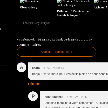
Observation ;
Atchoum ! 
Réflexion ; " l'avoir sur le
bout de la langue "
Publié par Papy-bougnat
e
<< La balade du " Dimanche...
La balade du dimanche ............. >>
commentaires
Ajouter un commentaire
A
adam
01/06/2024 09:14
Bonjour <br /> merci pour vos écrits pleins de bons sens M
Répondre
P
Papy-bougnat
01/06/2024 19:15
Bonsoir & merci pour votre compliment .Au plaisir
https://www.lespassionsdepapybougnat.net/