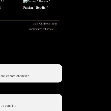
!
Passion " Boudin "
-
dans
Cultivons-nous
commenter cet article
…
erci encore et Amitiés
 de vous lire