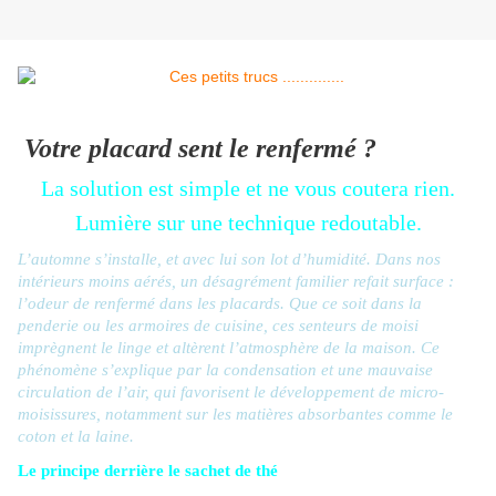
Votre placard sent le renfermé ?
La solution est simple et ne vous coutera rien.
Lumière sur une technique redoutable.
L’automne s’installe, et avec lui son lot d’humidité. Dans nos
intérieurs moins aérés, un désagrément familier refait surface :
l’odeur de renfermé dans les placards. Que ce soit dans la
penderie ou les armoires de cuisine, ces senteurs de moisi
imprègnent le linge et altèrent l’atmosphère de la maison. Ce
phénomène s’explique par la condensation et une mauvaise
circulation de l’air, qui favorisent le développement de micro-
moisissures, notamment sur les matières absorbantes comme le
coton et la laine.
Le principe derrière le sachet de thé