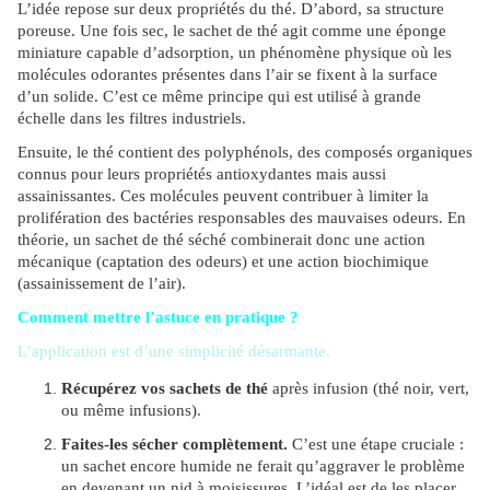
L’idée repose sur deux propriétés du thé. D’abord, sa structure
poreuse. Une fois sec, le sachet de thé agit comme une éponge
miniature capable d’adsorption, un phénomène physique où les
molécules odorantes présentes dans l’air se fixent à la surface
d’un solide. C’est ce même principe qui est utilisé à grande
échelle dans les filtres industriels.
Ensuite, le thé contient des polyphénols, des composés organiques
connus pour leurs propriétés antioxydantes mais aussi
assainissantes. Ces molécules peuvent contribuer à limiter la
prolifération des bactéries responsables des mauvaises odeurs. En
théorie, un sachet de thé séché combinerait donc une action
mécanique (captation des odeurs) et une action biochimique
(assainissement de l’air).
Comment mettre l’astuce en pratique ?
L’application est d’une simplicité désarmante.
Récupérez vos sachets de thé
après infusion (thé noir, vert,
ou même infusions).
Faites-les sécher complètement.
C’est une étape cruciale :
un sachet encore humide ne ferait qu’aggraver le problème
en devenant un nid à moisissures. L’idéal est de les placer