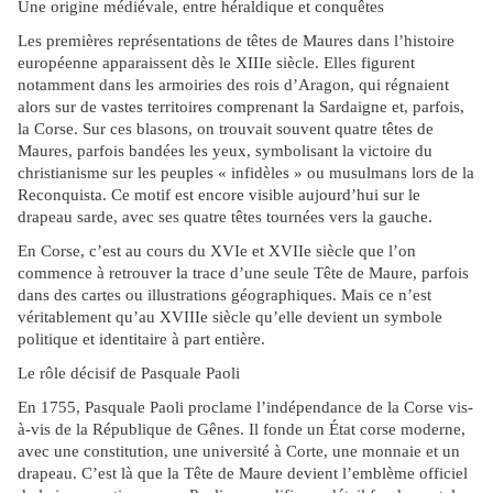
Une origine médiévale, entre héraldique et conquêtes
Les premières représentations de têtes de Maures dans l’histoire
européenne apparaissent dès le XIIIe siècle. Elles figurent
notamment dans les armoiries des rois d’Aragon, qui régnaient
alors sur de vastes territoires comprenant la Sardaigne et, parfois,
la Corse. Sur ces blasons, on trouvait souvent quatre têtes de
Maures, parfois bandées les yeux, symbolisant la victoire du
christianisme sur les peuples « infidèles » ou musulmans lors de la
Reconquista. Ce motif est encore visible aujourd’hui sur le
drapeau sarde, avec ses quatre têtes tournées vers la gauche.
En Corse, c’est au cours du XVIe et XVIIe siècle que l’on
commence à retrouver la trace d’une seule Tête de Maure, parfois
dans des cartes ou illustrations géographiques. Mais ce n’est
véritablement qu’au XVIIIe siècle qu’elle devient un symbole
politique et identitaire à part entière.
Le rôle décisif de Pasquale Paoli
En 1755, Pasquale Paoli proclame l’indépendance de la Corse vis-
à-vis de la République de Gênes. Il fonde un État corse moderne,
avec une constitution, une université à Corte, une monnaie et un
drapeau. C’est là que la Tête de Maure devient l’emblème officiel