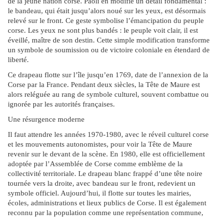
de la jeune nation corse. Paoli en modifie un détail fondamental :
le bandeau, qui était jusqu’alors noué sur les yeux, est désormais
relevé sur le front. Ce geste symbolise l’émancipation du peuple
corse. Les yeux ne sont plus bandés : le peuple voit clair, il est
éveillé, maître de son destin. Cette simple modification transforme
un symbole de soumission ou de victoire coloniale en étendard de
liberté.
Ce drapeau flotte sur l’île jusqu’en 1769, date de l’annexion de la
Corse par la France. Pendant deux siècles, la Tête de Maure est
alors reléguée au rang de symbole culturel, souvent combattue ou
ignorée par les autorités françaises.
Une résurgence moderne
Il faut attendre les années 1970-1980, avec le réveil culturel corse
et les mouvements autonomistes, pour voir la Tête de Maure
revenir sur le devant de la scène. En 1980, elle est officiellement
adoptée par l’Assemblée de Corse comme emblème de la
collectivité territoriale. Le drapeau blanc frappé d’une tête noire
tournée vers la droite, avec bandeau sur le front, redevient un
symbole officiel. Aujourd’hui, il flotte sur toutes les mairies,
écoles, administrations et lieux publics de Corse. Il est également
reconnu par la population comme une représentation commune,