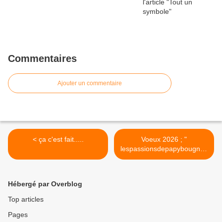
Commentaires
Ajouter un commentaire
< ça c'est fait.....
Voeux 2026 ; "
lespassionsdepapybougnat.
net " >
Hébergé par Overblog
Top articles
Pages