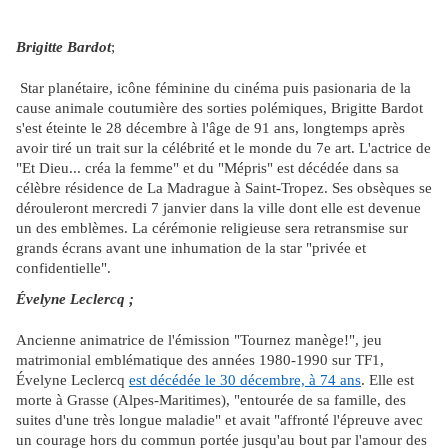
Brigitte Bardot
;
Star planétaire, icône féminine du cinéma puis pasionaria de la
cause animale coutumière des sorties polémiques, Brigitte Bardot
s'est éteinte le 28 décembre à l'âge de 91 ans, longtemps après
avoir tiré un trait sur la célébrité et le monde du 7e art. L'actrice de
"Et Dieu... créa la femme" et du "Mépris" est décédée dans sa
célèbre résidence de La Madrague à Saint-Tropez. Ses obsèques se
dérouleront mercredi 7 janvier dans la ville dont elle est devenue
un des emblèmes. La cérémonie religieuse sera retransmise sur
grands écrans avant une inhumation de la star "privée et
confidentielle".
Évelyne Leclercq ;
Ancienne animatrice de l'émission "Tournez manège!", jeu
matrimonial emblématique des années 1980-1990 sur TF1,
Évelyne Leclercq
est décédée le 30 décembre, à 74 ans
. Elle est
morte à Grasse (Alpes-Maritimes), "entourée de sa famille, des
suites d'une très longue maladie" et avait "affronté l'épreuve avec
un courage hors du commun portée jusqu'au bout par l'amour des