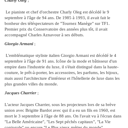
Charly Oleg
;
Le pianiste et chef d'orchestre Charly Oleg est décédé le 9
septembre à l'âge de 94 ans. De 1985 à 1993, il avait fait le
bonheur des téléspectateurs de "Tournez Manège" sur TF1.
Premier prix du Conservatoire des années plus tôt, il avait
accompagné Charles Aznavour à ses débuts.
Giorgio Armani
;
L'emblématique styliste italien Giorgio Armani est décédé le 4
septembre à l'âge de 91 ans. Icône de la mode et bâtisseur d'un
empire dans l'industrie du luxe, il s'était distingué dans la haute-
couture, le prêt-à-porter, les accessoires, les parfums, les bijoux,
mais aussi l'architecture d'intérieur et l'hôtellerie de luxe dans les
plus grandes villes du monde.
Jacques Charrier
;
L'acteur Jacques Charrier, sous les projecteurs lors de sa brève
union avec Brigitte Bardot avec qui il a eu un fils en 1960, est
mort le 3 septembre à l'âge de 88 ans. On l'avait vu à l'écran dans
"La Belle Américaine", "Les Sept péchés capitaux", "La Vie
conjugale" ou encore "Le Plus vieux métier du monde".