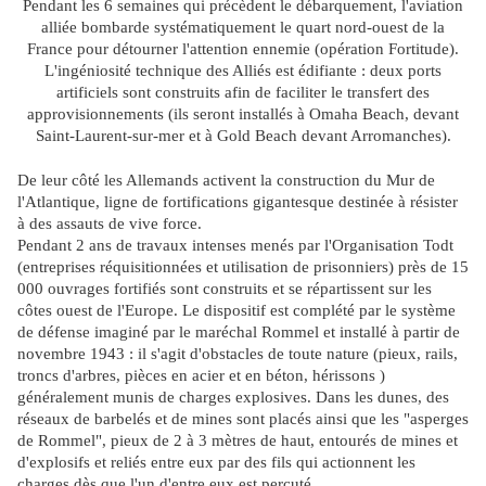
Pendant les 6 semaines qui précèdent le débarquement, l'aviation
alliée bombarde systématiquement le quart nord-ouest de la
France pour détourner l'attention ennemie (opération Fortitude).
L'ingéniosité technique des Alliés est édifiante : deux ports
artificiels sont construits afin de faciliter le transfert des
approvisionnements (ils seront installés à Omaha Beach, devant
Saint-Laurent-sur-mer et à Gold Beach devant Arromanches).
De leur côté les Allemands activent la construction du Mur de
l'Atlantique, ligne de fortifications gigantesque destinée à résister
à des assauts de vive force.
Pendant 2 ans de travaux intenses menés par l'Organisation Todt
(entreprises réquisitionnées et utilisation de prisonniers) près de 15
000 ouvrages fortifiés sont construits et se répartissent sur les
côtes ouest de l'Europe. Le dispositif est complété par le système
de défense imaginé par le maréchal Rommel et installé à partir de
novembre 1943 : il s'agit d'obstacles de toute nature (pieux, rails,
troncs d'arbres, pièces en acier et en béton, hérissons )
généralement munis de charges explosives. Dans les dunes, des
réseaux de barbelés et de mines sont placés ainsi que les "asperges
de Rommel", pieux de 2 à 3 mètres de haut, entourés de mines et
d'explosifs et reliés entre eux par des fils qui actionnent les
charges dès que l'un d'entre eux est percuté.