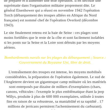
de préparer et d'alimenter une telle opération. Il en découle une
suprématie dans l'organisation militaire proprement dite. Le
général Eisenhower qui a réussi en novembre 1942 l'opération
Torch (débarquement des troupes alliées en Afrique du Nord
française) est nommé chef de l'opération Overlord (décembre
1943).
Le site finalement retenu est la baie de Seine : ces plages sont
moins fortifiées que le reste de la côte et sont facilement isolables
si les ponts sur la Seine et la Loire sont détruits par les moyens
aériens.
Bombardements navals sur les plages du débarquement ; Source :
Gouvernement du Royaume Uni, libre de droit.
L'entraînement des troupes est intense, les moyens mobilisés
considérables, la préparation de l'opération également. Le sud de
l'Angleterre devient un gigantesque camp militaire où les matériels
sont entreposés par dizaine de milliers d'exemplaires (chars,
canons, véhicules : l'exemple le plus emblématique étant la jeep
Willys, produite à plus de 600 000 exemplaires, utilisée à toutes
fins en raison de sa robustesse, sa maniabilité et sa rapidité . 17
millions de jerricans permirent l'acheminement du carburant).