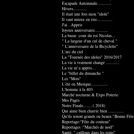
Escapade Automnale............
Hivers............
Il était une fois mon "idole"
Il vaut mieux en rire.............
J'ai ..Appris
Joyeux anniversaire...........
La basse -cour du roi Nicolas...
" La largeur d'un cul de cheval "
" L'anniversaire de la Bicyclette"
L'arc du ciel
La "Tournée des idoles" 2016/2017
La vie à vraiment changé ...........
La vie m’a appris…
Le "billet du dimanche "
Les "Mots"
L'été en Musique..............
L'homme à la 403
Marché nocturne.& Expo Poterie
Mes Pages
Notre Finale........( 2018)
Qui aime bien charrie bien .............
Qu'ils soient grands ou beaux:"Bonne Fête
Reportage:"Fête du couteau"
Reportages :"Marchés de noël"
Santé; " cailloux dans les reins"