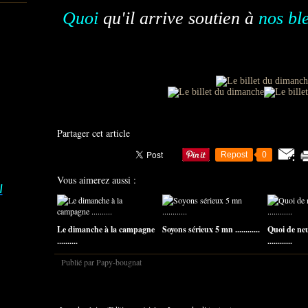
Quoi
qu'il arrive soutien à
nos bl
Partager cet article
Repost
0
Vous aimerez aussi :
I
Le dimanche à la campagne
Soyons sérieux 5 mn ............
Quoi de ne
..........
............
Publié par Papy-bougnat