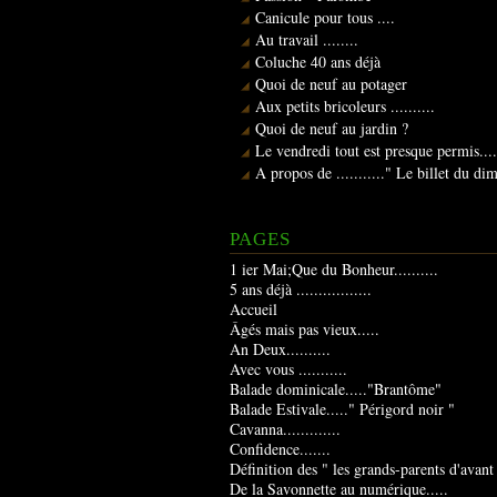
Canicule pour tous ....
Au travail ........
Coluche 40 ans déjà
Quoi de neuf au potager
Aux petits bricoleurs ..........
Quoi de neuf au jardin ?
Le vendredi tout est presque permis....
A propos de ..........." Le billet du d
PAGES
1 ier Mai;Que du Bonheur..........
5 ans déjà .................
Accueil
Âgés mais pas vieux.....
An Deux..........
Avec vous ...........
Balade dominicale....."Brantôme"
Balade Estivale....." Périgord noir "
Cavanna.............
Confidence.......
Définition des " les grands-parents d'avant
De la Savonnette au numérique.....