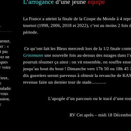
L’arrogance
d’une jeune
équipe
La France a atteint la finale de la Coupe du Monde à 4 repri
tournoi (1998, 2006, 2018 et 2022), c’est au moins 2 fois d
T
période.
Ce qu’ont fait les Bleus mercredi lors de la 1/2 finale cont
Griezmann
une nouvelle fois au-dessus des nuages dans l’
pourrait résumer ça ainsi : on vit ensemble, on souffre ens
jusqu’au bout du bout ! Dimanche vers 17h 50 ou 18h 45 ?
dix guerriers seront parvenus à obtenir la revanche de KA
rieux,
revenue faire un dernier tour de stade……….
e
maladie
 vous
ssion,
L’apogée d’un parcours ou le tracé d’une rout
&
RV Cet après – midi 18 Décembr