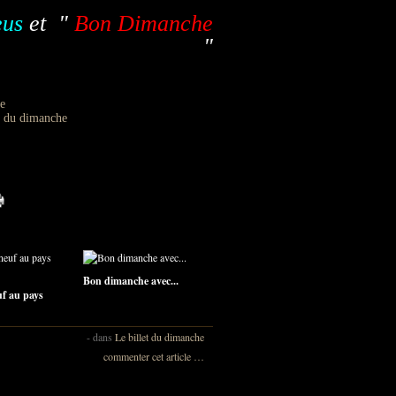
eus
et "
Bon Dimanche
"
Bon dimanche avec...
uf au pays
-
dans
Le billet du dimanche
commenter cet article
…