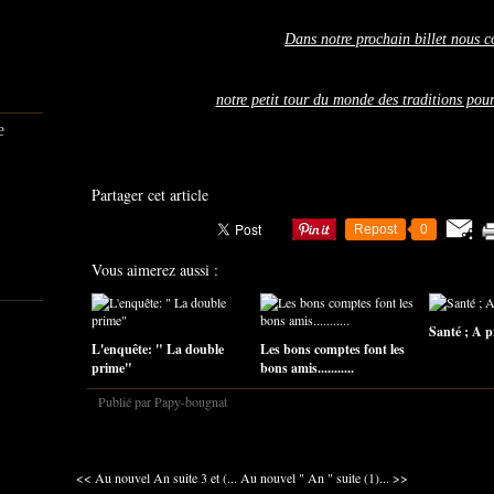
Dans notre prochain billet nous c
notre petit tour du monde des traditions pour
e
Partager cet article
Repost
0
Vous aimerez aussi :
Santé ; A p
L'enquête: " La double
Les bons comptes font les
prime"
bons amis...........
Publié par Papy-bougnat
<< Au nouvel An suite 3 et (...
Au nouvel " An " suite (1)... >>