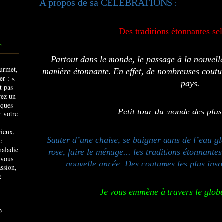
A propos de sa CÉLÉBRATIONS
:
Des traditions étonnantes se
T
Partout dans le monde, le passage à la nouvelle
manière étonnante. En effet, de nombreuses coutum
pays.
Petit tour du monde des plus
rieux,
Sauter d’une chaise, se baigner dans de l’eau gl
e
maladie
rose, faire le ménage... les traditions étonnant
 vous
nouvelle année. Des coutumes les plus insol
ssion,
&
Je vous emmène à travers le globe
y