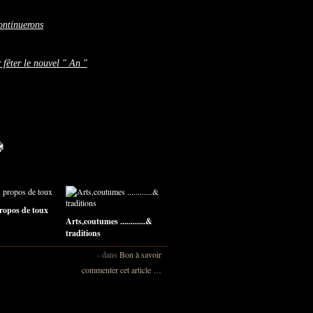
ontinuerons
 fêter le nouvel " An "
ropos de toux
Arts,coutumes ............&
traditions
-
dans
Bon à savoir
commenter cet article
…