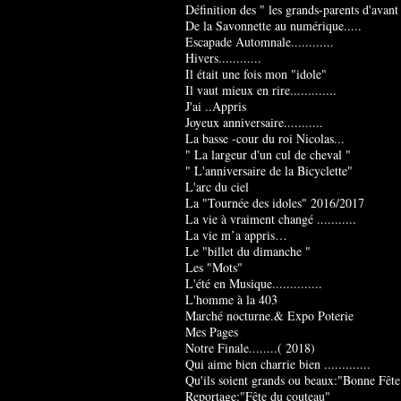
Définition des " les grands-parents d'avant
De la Savonnette au numérique.....
Escapade Automnale............
Hivers............
Il était une fois mon "idole"
Il vaut mieux en rire.............
J'ai ..Appris
Joyeux anniversaire...........
La basse -cour du roi Nicolas...
" La largeur d'un cul de cheval "
" L'anniversaire de la Bicyclette"
L'arc du ciel
La "Tournée des idoles" 2016/2017
La vie à vraiment changé ...........
La vie m’a appris…
Le "billet du dimanche "
Les "Mots"
L'été en Musique..............
L'homme à la 403
Marché nocturne.& Expo Poterie
Mes Pages
Notre Finale........( 2018)
Qui aime bien charrie bien .............
Qu'ils soient grands ou beaux:"Bonne Fête
Reportage:"Fête du couteau"