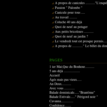
A propos de canicules .........."L'enqu
Passion " Palombe "
Canicule pour tous ....
Au travail ........
Coluche 40 ans déjà
Quoi de neuf au potager
Aux petits bricoleurs ..........
Quoi de neuf au jardin ?
Le vendredi tout est presque permis....
A propos de ..........." Le billet du d
PAGES
1 ier Mai;Que du Bonheur..........
5 ans déjà .................
Accueil
Âgés mais pas vieux.....
An Deux..........
Avec vous ...........
Balade dominicale....."Brantôme"
Balade Estivale....." Périgord noir "
Cavanna.............
Confidence.......