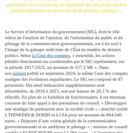
questionner et, si besoin est, de supprimer des structures qui font
double emploi dans le même champ de politique publique ».
Le Service d’information du gouvernement (SIG), dont le rôle
relève de l'analyse de l'opinion, de l'information du public et du
pilotage de la communication gouvernementale, est à lui seul à
l’image de la gabegie indécente de l’État en matière de deniers
publics. Selon
la Cour des comptes
, « ensemble, les actions
pilotées directement ou coordonnées par le SIG représentent, sur
la période 2017-2022, un montant de 527,2 M€ ». Dans
son
rapport
publié en septembre 2024, la même Cour des comptes
souligne des évolutions inquiétantes. Le SIG est composé de 87
personnes. Dix-neuf embauches supplémentaires sont
dénombrées, de 2018 à 2023, soit une hausse de 28,3 % des
effectifs. En plus de ce bataillon de fonctionnaires, il est monnaie
courante de faire appel à des prestations de conseil. « Développer
une stratégie de partenariat avec la société civile » : marché confié
à THINKERS & DOERS et à LSA pour un montant de 864.040
euros. « Disposer d’une vision globale de la communication
gouvernementale et en améliorer le pilotage » : mission de conseil
confiée à EUROGROUPE pour 12.394 euros. « L’évolution des