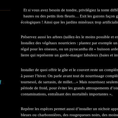
Et si vous avez besoin de tondre, privilégiez la tonte diff
hautes ou des petits ilots fleuris… Exit les gazons façon 
écologiques ! Ainsi que les jardins minéraux trop artificiali
Préservez aussi les arbres (taillez-les le moins possible et e
Installez des végétaux nourriciers : plantez par exemple un
régal pour les oiseaux, ou un pyracantha dit « buisson arde
lierre qui représente un garde-manger fabuleux (baies et ins
Installer de quoi offrir le gîte et le couvert reste un compl
à passer l’hiver. On parle avant tout de nourrissage compl
I
tournesol, de sarrasin, de millet…
« Mais nourrissez seule
période de froid, pour éviter les grands attroupements d’oi
contaminations, entraînant des mortalités importantes »,
Repérer les espèces permet aussi d’installer un nichoir app
bleues ou charbonnières, des rougequeues noirs, des moin