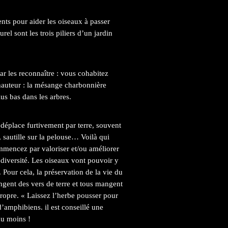
ts pour aider les oiseaux à passer
urel sont les trois piliers d’un jardin
r les reconnaître : vous cohabitez
 hauteur : la mésange charbonnière
us bas dans les arbres.
 déplace furtivement par terre, souvent
i, sautille sur la pelouse… Voilà qui
mencez par valoriser et/ou améliorer
odiversité. Les oiseaux vont pouvoir y
e. Pour cela, la préservation de la vie du
ngent des vers de terre et tous mangent
propre.
« Laissez l’herbe pousser pour
d’amphibiens. il est conseillé une
 au moins !