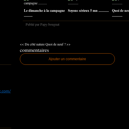
Le dimanche à la campagne
Soyons sérieux 5 mn ............
Quoi de ne
..........
............
Publié par Papy-bougnat
<< Du côté nature
Quoi de neuf ? >>
commentaires
Ajouter un commentaire
og.com/