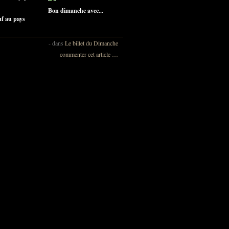
Bon dimanche avec...
uf au pays
-
dans
Le billet du Dimanche
commenter cet article
…