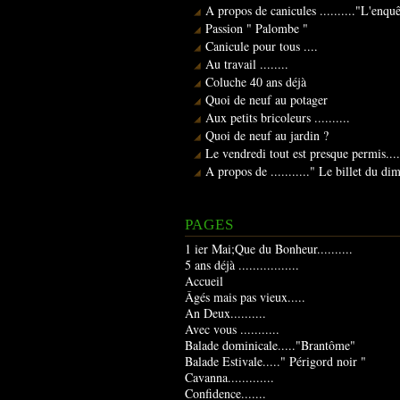
A propos de canicules .........."L'enqu
Passion " Palombe "
Canicule pour tous ....
Au travail ........
Coluche 40 ans déjà
Quoi de neuf au potager
Aux petits bricoleurs ..........
Quoi de neuf au jardin ?
Le vendredi tout est presque permis....
A propos de ..........." Le billet du d
PAGES
1 ier Mai;Que du Bonheur..........
5 ans déjà .................
Accueil
Âgés mais pas vieux.....
An Deux..........
Avec vous ...........
Balade dominicale....."Brantôme"
Balade Estivale....." Périgord noir "
Cavanna.............
Confidence.......