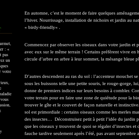
En automne, c’est le moment de faire quelques aménagemen
l’hiver. Nourrissage, installation de nichoirs et jardin au nat
« birdy-friendly« .
T
Commencez par observer les oiseaux dans votre jardin et pa
avec eux sur le même terrain ! Certains préfèrent vivre en
circule d’arbre en arbre à leur sommet, la mésange bleue pl
D’autres descendent au ras du sol : l’accenteur mouchet se
rieux,
sous les buissons telle une petite souris, le rouge-gorge, lu
e
donne de premiers indices sur leurs besoins à combler.
Com
maladie
votre terrain pour en faire une zone de quiétude pour la bi
 vous
ssion,
trouver le gîte et le couvert de façon naturelle et instinctiv
&
sol est primordiale : certains oiseaux comme les merles ma
des insectes… Déconstruisez petit à petit l’idée du jardin 
que les oiseaux y trouvent de quoi se régaler d’insectes et 
y
fauche tardive seulement après l’été, pas avant septembre