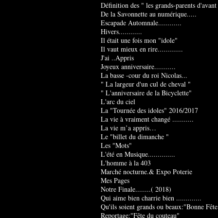
Définition des " les grands-parents d'avant
De la Savonnette au numérique.....
Escapade Automnale............
Hivers............
Il était une fois mon "idole"
Il vaut mieux en rire.............
J'ai ..Appris
Joyeux anniversaire...........
La basse -cour du roi Nicolas...
" La largeur d'un cul de cheval "
" L'anniversaire de la Bicyclette"
L'arc du ciel
La "Tournée des idoles" 2016/2017
La vie à vraiment changé ...........
La vie m’a appris…
Le "billet du dimanche "
Les "Mots"
L'été en Musique..............
L'homme à la 403
Marché nocturne.& Expo Poterie
Mes Pages
Notre Finale........( 2018)
Qui aime bien charrie bien .............
Qu'ils soient grands ou beaux:"Bonne Fête
Reportage:"Fête du couteau"