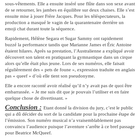
sous-vêtements. Elle a ensuite inséré une flûte dans son sexe avant
de se retourner, les jambes en équilibre sur deux chaises. Elle s’est
ensuite mise à jouer Frère Jacques. Pour les téléspectateurs, la
production a masqué le vagin de la quarantenaire derrière un
emoji chat durant toute la séquence.
Rapidement, Hélène Segara et Sugar Sammy ont rapidement
buzzé la performance tandis que Marianne James et Éric Antoine
étaient hilares. Après sa prestation, l’Australienne a expliqué avoir
découvert son talent en pratiquant la gymnastique dans un cirque
alors qu’elle était plus jeune. Lors de ses numéros, elle faisait
régulièrement des « pets de foune », expression traduite en anglais
pas « queef » d’où elle tient son pseudonyme.
Elle a encore raconté avoir réalisé qu’il n’y avait pas de quoi être
embarrassée. « Je me suis dit que je pouvais l’utiliser et en faire
quelque chose de divertissant. »
Conclusion :
Etant donné la division du jury, c’est le public
qui a dû décider du sort de la candidate pour la prochaine étape de
l’émission. Son numéro musical n’a vraisemblablement pas
convaincu l’audience puisque l’aventure s’arrête à ce bref passage
pour Beatrice McQueef.