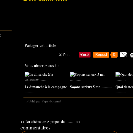
e
Partager cet article
Repost
0
Vous aimerez aussi :
Le dimanche à la campagne
Soyons sérieux 5 mn ............
Quoi de ne
..........
............
Publié par Papy-bougnat
<< Du côté nature
A propos du ........... >>
commentaires