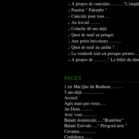
A propos de canicules .........."L'enqu
Passion " Palombe "
Canicule pour tous ....
Au travail ........
Coluche 40 ans déjà
Quoi de neuf au potager
Aux petits bricoleurs ..........
Quoi de neuf au jardin ?
Le vendredi tout est presque permis....
A propos de ..........." Le billet du d
PAGES
1 ier Mai;Que du Bonheur..........
5 ans déjà .................
Accueil
Âgés mais pas vieux.....
An Deux..........
Avec vous ...........
Balade dominicale....."Brantôme"
Balade Estivale....." Périgord noir "
Cavanna.............
Confidence.......