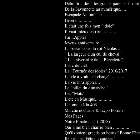
Définition des " les grands-parents d'avant
De la Savonnette au numérique.....
Escapade Automnale............
Hivers............
Il était une fois mon "idole"
Il vaut mieux en rire.............
J'ai ..Appris
Joyeux anniversaire...........
La basse -cour du roi Nicolas...
" La largeur d'un cul de cheval "
" L'anniversaire de la Bicyclette"
L'arc du ciel
La "Tournée des idoles" 2016/2017
La vie à vraiment changé ...........
La vie m’a appris…
Le "billet du dimanche "
Les "Mots"
L'été en Musique..............
L'homme à la 403
Marché nocturne.& Expo Poterie
Mes Pages
Notre Finale........( 2018)
Qui aime bien charrie bien .............
Qu'ils soient grands ou beaux:"Bonne Fête
Reportage:"Fête du couteau"