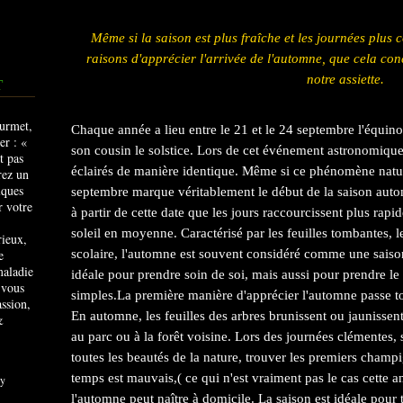
Même si la saison est plus fraîche et les journées plus 
raisons d'apprécier l'arrivée de l'automne, que cela con
notre assiette.
T
Chaque année a lieu entre le 21 et le 24 septembre l'équin
son cousin le solstice. Lors de cet événement astronomiqu
éclairés de manière identique. Même si ce phénomène natur
septembre marque véritablement le début de la saison autom
à partir de cette date que les jours raccourcissent plus rap
soleil en moyenne. Caractérisé par les feuilles tombantes, l
rieux,
e
scolaire, l'automne est souvent considéré comme une saiso
maladie
idéale pour prendre soin de soi, mais aussi pour prendre le 
 vous
simples.La première manière d'apprécier l'automne passe tou
ssion,
En automne, les feuilles des arbres brunissent ou jaunisse
&
au parc ou à la forêt voisine. Lors des journées clémentes
toutes les beautés de la nature, trouver les premiers champ
temps est mauvais,( ce qui n'est vraiment pas le cas cette a
y
l'automne peut naître à domicile. La saison est idéale pour t