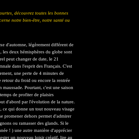
courtes, découvrez toutes les bonnes
cerne notre bien-être, notre santé ou
oxe d'automne, légèrement différent de
e, les deux hémisphères du globe sont
el peut changer de date, le 21
nale dans l'esprit des Français. C'est
idement, une perte de 4 minutes de
e retour du froid ou encore la rentrée
n maussade. Pourtant, c'est une saison
temps de profiter de plaisirs
t d'abord par l'évolution de la nature.
nt, ce qui donne un tout nouveau visage
, se promener dehors permet d'admirer
ignons ou ramasser des glands. Si le
nnée ! ) une autre manière d'apprécier
ester un nouveau loisir créatif, lire au