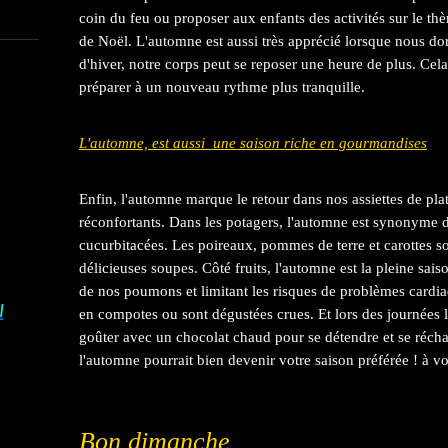
coin du feu ou proposer aux enfants des activités sur le t
de Noël. L'automne est aussi très apprécié lorsque nous do
d'hiver, notre corps peut se reposer une heure de plus. Cela 
préparer à un nouveau rythme plus tranquille.
L'automne, est aussi une saison riche en gourmandises
Enfin, l'automne marque le retour dans nos assiettes de plat
réconfortants. Dans les potagers, l'automne est synonyme de 
cucurbitacées. Les poireaux, pommes de terre et carottes so
délicieuses soupes. Côté fruits, l'automne est la pleine sa
de nos poumons et limitant les risques de problèmes cardiaqu
I
en compotes ou sont dégustées crues. Et lors des journées le
goûter avec un chocolat chaud pour se détendre et se récha
l'automne pourrait bien devenir votre saison préférée ! à v
Bon dimanche