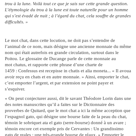
trou à la lune. Voilà tout ce que je sais sur cette grande question.
L’étymologie du trou à la lune est toute naturelle pour un homme
qui s’est évadé de nuit ; à l’égard du chat, cela souffre de grandes
difficultés. »
Le mot chat, dans cette locution, ne doit pas s’entendre de
l’animal de ce nom, mais désigne une ancienne monnaie du même
nom qui était autrefois en grande circulation, surtout dans le
Poitou. Le glossaire de Ducange parle de cette monnaie au
mot chatus, et rapporte cette phrase d’une charte de
1459 : Confessus est recepisse in chatis et alia moneta... « Il avoua
avoir reçu en chats et en autre monnaie. » Ainsi, emporter le chat,
c’est emporter l’argent, et par extension ne point payer et
s’esquiver.
« On peut conjecturer aussi, dit le savant Théodore Lorin dans une
des notes manuscrites qu’il a faites sur le Dictionnaire des
proverbes de Quitard, que le mot chat a ici la même acception que
l’espagnol gato, qui désigne une bourse faite de la peau du chat,
témoin le sobriquet ata el gato (serre-bourse) donné à un avare ;
témoin encore cet exemple pris de Cervantes : Un grandissimo
gato de reales : une très-grande bourse de réaux. » Emporter le