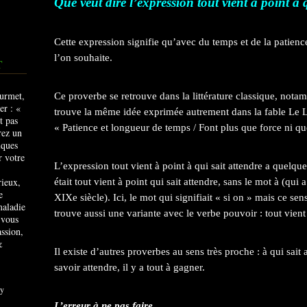
Que veut dire l’expression tout vient à point à 
Cette expression signifie qu’avec du temps et de la patience
l’on souhaite.
T
Ce proverbe se retrouve dans la littérature classique, not
trouve la même idée exprimée autrement dans la fable Le Li
« Patience et longueur de temps / Font plus que force ni qu
L’expression tout vient à point à qui sait attendre a quelque
rieux,
était tout vient à point qui sait attendre, sans le mot à (qui 
e
XIXe siècle). Ici, le mot qui signifiait « si on » mais ce se
maladie
trouve aussi une variante avec le verbe pouvoir : tout vient 
 vous
ssion,
&
Il existe d’autres proverbes au sens très proche : à qui sait 
savoir attendre, il y a tout à gagner.
y
L’erreur à ne pas faire