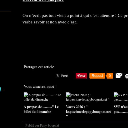
On n’écrit pas tout vient à point à qui c’est attendre ! Ce p
verbe savoir et non avec c’est.
Partager cet article
Repost
0
Vous aimerez aussi :
I
A propos de ..........." Le
Voeux 2026 ; "
SVP n'ou
billet du dimanche
lespassionsdepapybougnat.net
pas...........
"
Publié par Papy-bougnat