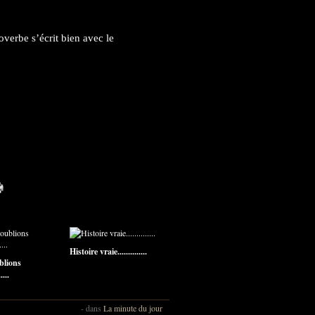
roverbe s’écrit bien avec le
Histoire vraie..............
blions
....
-
dans
La minute du jour