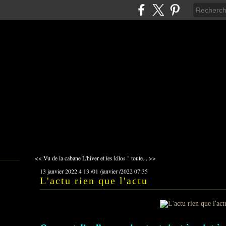
<< Vu de la cabane
L'hiver et les kilos " toute... >>
13 janvier 2022
4
13
/
01
/
janvier
/
2022
07:35
L'actu rien que l'actu