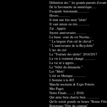
Définition des " les grands-parents d'avant
De la Savonnette au numérique.....
Escapade Automnale............
Hivers............
Il était une fois mon "idole"
Il vaut mieux en rire.............
J'ai ..Appris
Joyeux anniversaire...........
La basse -cour du roi Nicolas...
" La largeur d'un cul de cheval "
" L'anniversaire de la Bicyclette"
L'arc du ciel
La "Tournée des idoles" 2016/2017
La vie à vraiment changé ...........
La vie m’a appris…
Le "billet du dimanche "
Les "Mots"
L'été en Musique..............
L'homme à la 403
Marché nocturne.& Expo Poterie
Mes Pages
Notre Finale........( 2018)
Qui aime bien charrie bien .............
Qu'ils soient grands ou beaux:"Bonne Fête
Reportage:"Fête du couteau"