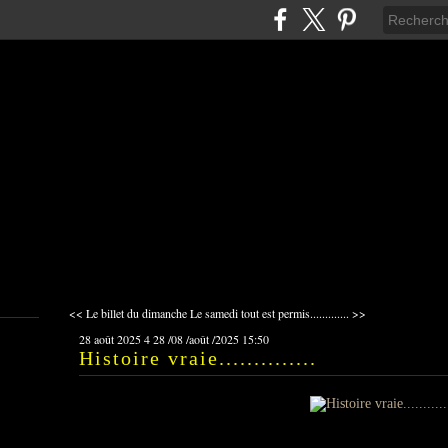
<< Le billet du dimanche
Le samedi tout est permis............. >>
28 août 2025
4
28
/
08
/
août
/
2025
15:50
Histoire vraie..............