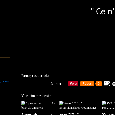
" Ce n
Partager cet article
og.com/
Repost
0
Vous aimerez aussi :
A propos de ..........." Le
Voeux 2026 ; "
SVP n'ou