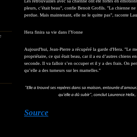
Les retrouvailles avec sa chienne ont été fortes en émotion
pleurs, c’était beau", confie Benoit Grofils. "La chienne ne 
perdue. Mais maintenant, elle ne le quitte pas", raconte La
Hera finira sa vie dans l'Yonne
e
Aujourd'hui, Jean-Pierre a récupéré la garde d'Hera. "Le mo
propriétaire, ce qui était beau, car il a eu d’autres chiens e
seconde. Il va falloir s’en occuper et il y a des frais. On p
qu’elle a des tumeurs sur les mamelles."
"Elle a trouvé ses repères dans sa maison, entourée d'amour. P
qu'elle a dû subir", conclut Laurence Helix, 
Source