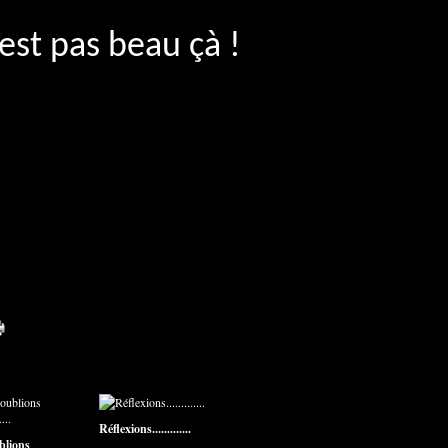
'est pas beau çà !
Réflexions.............
blions