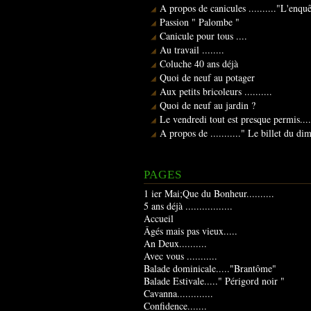
A propos de canicules .........."L'enqu
Passion " Palombe "
Canicule pour tous ....
Au travail ........
Coluche 40 ans déjà
Quoi de neuf au potager
Aux petits bricoleurs ..........
Quoi de neuf au jardin ?
Le vendredi tout est presque permis....
A propos de ..........." Le billet du d
PAGES
1 ier Mai;Que du Bonheur..........
5 ans déjà .................
Accueil
Âgés mais pas vieux.....
An Deux..........
Avec vous ...........
Balade dominicale....."Brantôme"
Balade Estivale....." Périgord noir "
Cavanna.............
Confidence.......