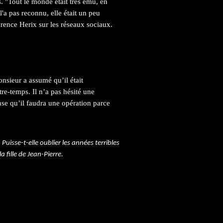
s. "Tout le monde était très ému, en
l'a pas reconnu, elle était un peu
urence Herix sur les réseaux sociaux.
nsieur a assumé qu’il était
ntre-temps. Il n’a pas hésité une
ense qu’il faudra une opération parce
uisse-t-elle oublier les années terribles
la fille de Jean-Pierre.