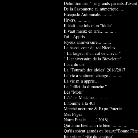
Définition des " les grands-parents d'avant
De la Savonnette au numérique.....
Escapade Automnale............
Hivers............
Il était une fois mon "idole"
Il vaut mieux en rire.............
J'ai ..Appris
Joyeux anniversaire...........
La basse -cour du roi Nicolas...
" La largeur d'un cul de cheval "
" L'anniversaire de la Bicyclette"
L'arc du ciel
La "Tournée des idoles" 2016/2017
La vie à vraiment changé ...........
La vie m’a appris…
Le "billet du dimanche "
Les "Mots"
L'été en Musique..............
L'homme à la 403
Marché nocturne.& Expo Poterie
Mes Pages
Notre Finale........( 2018)
Qui aime bien charrie bien .............
Qu'ils soient grands ou beaux:"Bonne Fête
Reportage:"Fête du couteau"