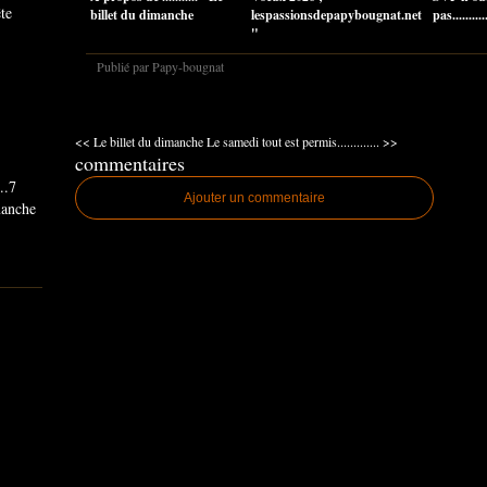
ête
billet du dimanche
lespassionsdepapybougnat.net
pas...........
"
Publié par Papy-bougnat
<< Le billet du dimanche
Le samedi tout est permis............. >>
commentaires
..7
Ajouter un commentaire
imanche