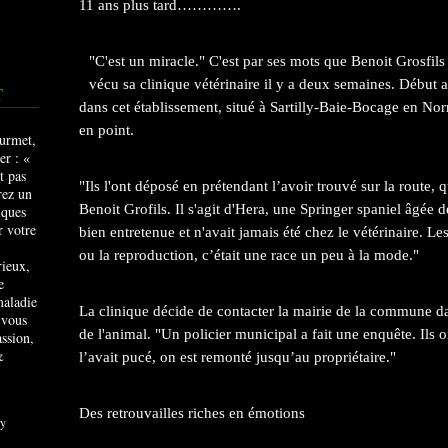
11 ans plus tard………….
"C'est un miracle." C'est par ses mots que Benoit Grosfils 
vécu sa clinique vétérinaire il y a deux semaines. Début 
T
dans cet établissement, situé à Sartilly-Baie-Bocage en N
en point.
"Ils l'ont déposé en prétendant l’avoir trouvé sur la route, 
Benoit Grofils. Il s'agit d'Hera, une Springer spaniel âgée de 
bien entretenue et n'avait jamais été chez le vétérinaire. Le
ou la reproduction, c’était une race un peu à la mode."
rieux,
e
maladie
La clinique décide de contacter la mairie de la commune dan
 vous
de l'animal. "Un policier municipal a fait une enquête. Ils on
ssion,
&
l’avait pucé, on est remonté jusqu’au propriétaire."
Des retrouvailles riches en émotions
y