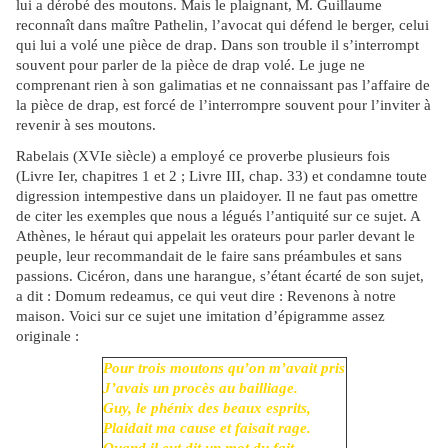
lui a dérobé des moutons. Mais le plaignant, M. Guillaume
reconnaît dans maître Pathelin, l’avocat qui défend le berger, celui
qui lui a volé une pièce de drap. Dans son trouble il s’interrompt
souvent pour parler de la pièce de drap volé. Le juge ne
comprenant rien à son galimatias et ne connaissant pas l’affaire de
la pièce de drap, est forcé de l’interrompre souvent pour l’inviter à
revenir à ses moutons.
Rabelais (XVIe siècle) a employé ce proverbe plusieurs fois
(Livre Ier, chapitres 1 et 2 ; Livre III, chap. 33) et condamne toute
digression intempestive dans un plaidoyer. Il ne faut pas omettre
de citer les exemples que nous a légués l’antiquité sur ce sujet. A
Athènes, le héraut qui appelait les orateurs pour parler devant le
peuple, leur recommandait de le faire sans préambules et sans
passions. Cicéron, dans une harangue, s’étant écarté de son sujet,
a dit : Domum redeamus, ce qui veut dire : Revenons à notre
maison. Voici sur ce sujet une imitation d’épigramme assez
originale :
Pour trois moutons qu’on m’avait pris
J’avais un procès au bailliage.
Guy, le phénix des beaux esprits,
Plaidait ma cause et faisait rage.