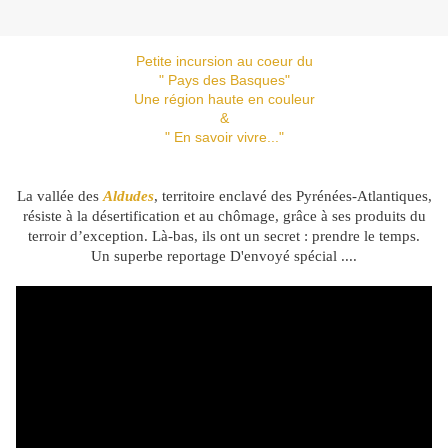
Petite incursion au coeur du
" Pays des Basques"
Une région haute en couleur
&
" En savoir vivre..."
La vallée des
Aldudes
, territoire enclavé des Pyrénées-Atlantiques,
résiste à la désertification et au chômage, grâce à ses produits du
terroir d’exception. Là-bas, ils ont un secret : prendre le temps.
Un superbe reportage D'envoyé spécial ....