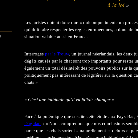
à la loi
»
Les juristes notent donc que « quiconque intente un procè
qui doit faire respecter les règles européennes, a donc de 
e
situation valable aussi en France.
Interrogés
par le Trouw
, un journal néerlandais, les deux ju
dégâts causés par le chat sont trop importants pour rester un
également un total désintérêt des pouvoirs publics sur la ques
politiquement pas intéressant de légiférer sur la question 
chats »
« C’est une habitude qu’il va falloir changer »
Face à la polémique que suscite cette étude aux Pays-Bas,
Dagblad
: « Nous comprenons que nos conclusions semble
parce que les chats sortent « naturellement » dehors et pe
juridiques sur la question. Mais c’est une habitude qu’il va 