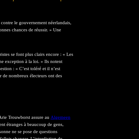
s contre le gouvernement néerlandais,
bonnes chances de réussir. » Une
ristes se font plus clairs encore : « Les
e exception à la loi. » Ils notent
tion : « C’est toléré et il n’est
car de nombreux électeurs ont des
 Arie Trouwborst assure au
Algemeen
nt étranges à beaucoup de gens,
rsonne ne se pose de questions
falloir changer. L’interdiction de