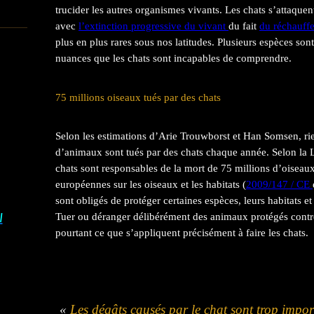
trucider les autres organismes vivants. Les chats s’attaquen
avec
l’extinction progressive du vivant
du fait
du réchauff
plus en plus rares sous nos latitudes. Plusieurs espèces so
nuances que les chats sont incapables de comprendre.
75 millions oiseaux tués par des chats
Selon les estimations d’Arie Trouwborst et Han Somsen, ri
d’animaux sont tués par des chats chaque année. Selon la L
chats sont responsables de la mort de 75 millions d’oiseaux
européennes sur les oiseaux et les habitats (
2009/147 / CE
sont obligés de protéger certaines espèces, leurs habitats et
Tuer ou déranger délibérément des animaux protégés contrev
I
pourtant ce que s’appliquent précisément à faire les chats.
«
Les dégâts causés par le chat sont trop impor