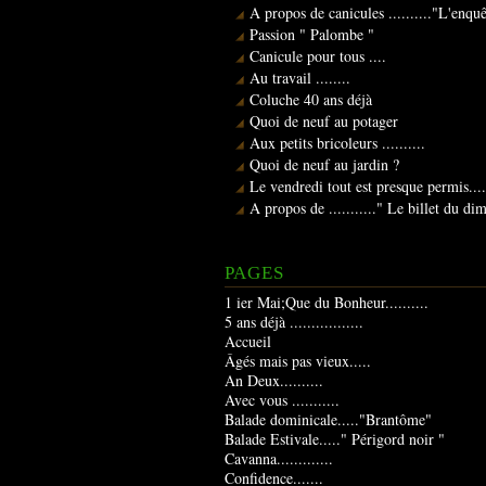
A propos de canicules .........."L'enqu
Passion " Palombe "
Canicule pour tous ....
Au travail ........
Coluche 40 ans déjà
Quoi de neuf au potager
Aux petits bricoleurs ..........
Quoi de neuf au jardin ?
Le vendredi tout est presque permis....
A propos de ..........." Le billet du d
PAGES
1 ier Mai;Que du Bonheur..........
5 ans déjà .................
Accueil
Âgés mais pas vieux.....
An Deux..........
Avec vous ...........
Balade dominicale....."Brantôme"
Balade Estivale....." Périgord noir "
Cavanna.............
Confidence.......