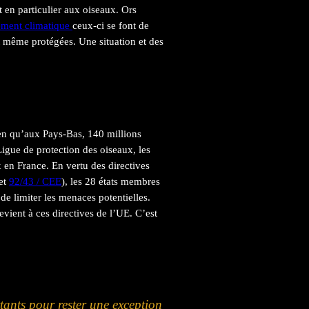
t en particulier aux oiseaux. Ors
ement climatique
ceux-ci se font de
nt même protégées. Une situation et des
en qu’aux Pays-Bas, 140 millions
igue de protection des oiseaux, les
 en France. En vertu des directives
et
92/43 / CEE
), les 28 états membres
 de limiter les menaces potentielles.
ient à ces directives de l’UE. C’est
tants pour rester une exception