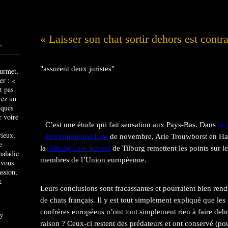
« Laisser son chat sortir dehors est contr
T
"assurent deux juristes"
C’est une étude qui fait sensation aux Pays-Bas. Dans
la 
rieux,
Environmental Law
de novembre, Arie Trouwborst en Han
e
la
Tilburg Law School
de Tilburg remettent les points sur le
maladie
membres de l’Union européenne.
 vous
ssion,
&
Leurs conclusions sont fracassantes et pourraient bien rend
de chats français. Il y est tout simplement expliqué que le
confrères européens n’ont tout simplement rien à faire deh
y
raison ? Ceux-ci restent des prédateurs et ont conservé (pou