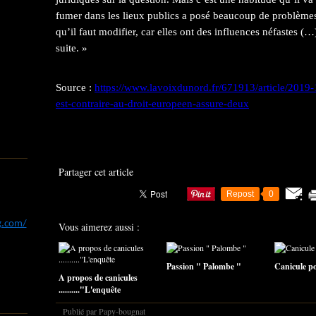
fumer dans les lieux publics a posé beaucoup de problèmes
qu’il faut modifier, car elles ont des influences néfastes (
suite. »
Source :
https://www.lavoixdunord.fr/671913/article/2019-1
est-contraire-au-droit-europeen-assure-deux
Partager cet article
Repost
0
og.com/
Vous aimerez aussi :
Passion " Palombe "
Canicule pou
A propos de canicules
.........."L'enquête
Publié par Papy-bougnat