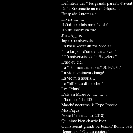
Définition des " les grands-parents d'avant
De la Savonnette au numérique.....
Escapade Automnale............
Hivers............
Il était une fois mon "idole"
Il vaut mieux en rire.............
J'ai ..Appris
Joyeux anniversaire...........
La basse -cour du roi Nicolas...
" La largeur d'un cul de cheval "
" L'anniversaire de la Bicyclette"
L'arc du ciel
La "Tournée des idoles" 2016/2017
La vie à vraiment changé ...........
La vie m’a appris…
Le "billet du dimanche "
Les "Mots"
L'été en Musique..............
L'homme à la 403
Marché nocturne.& Expo Poterie
Mes Pages
Notre Finale........( 2018)
Qui aime bien charrie bien .............
Qu'ils soient grands ou beaux:"Bonne Fête
Reportage:"Fête du couteau"