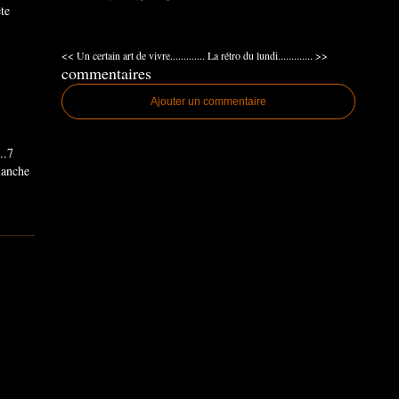
ête
<< Un certain art de vivre.............
La rétro du lundi............. >>
commentaires
Ajouter un commentaire
..7
imanche