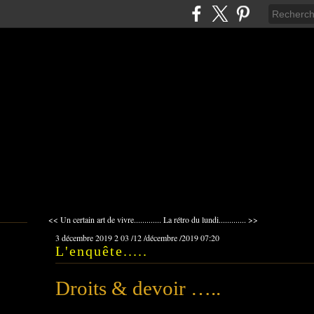
<< Un certain art de vivre.............
La rétro du lundi............. >>
3 décembre 2019
2
03
/
12
/
décembre
/
2019
07:20
L'enquête.....
Droits & devoir …..