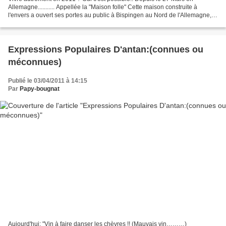
Allemagne........... Appellée la "Maison folle" Cette maison construite à
l'envers a ouvert ses portes au public à Bispingen au Nord de l'Allemagne, le
dimanche 27 Mars, à l'intérieur,tout...
Expressions Populaires D'antan:(connues ou
méconnues)
Publié le 03/04/2011 à 14:15
Par
Papy-bougnat
Aujourd'hui; "Vin à faire danser les chèvres !! (Mauvais vin………)