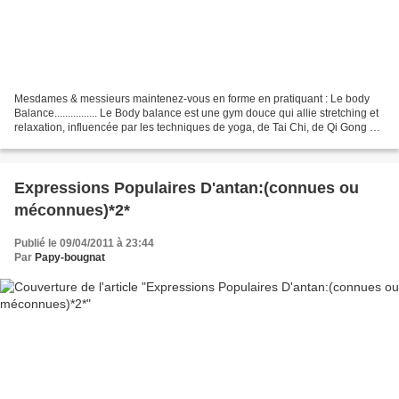
Mesdames & messieurs maintenez-vous en forme en pratiquant : Le body
Balance................ Le Body balance est une gym douce qui allie stretching et
relaxation, influencée par les techniques de yoga, de Tai Chi, de Qi Gong et
par la méthode Pilâtes....
Expressions Populaires D'antan:(connues ou
méconnues)*2*
Publié le 09/04/2011 à 23:44
Par
Papy-bougnat