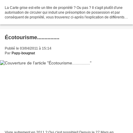
La Carte grise est-elle un titre de propriété ? Ou pas ? Il s'agit plutôt d'une
autorisation de circuler qui induit une présomption de possession et par
conséquent de propriété, vous trouverez ci-après l'explication de différents
textes qui vous permettront...
Écotourisme...............
Publié le 03/04/2011 à 15:14
Par
Papy-bougnat
Vivre autrement en 2011 ? Oui c'est possible!! Depuis le 27 Mars en