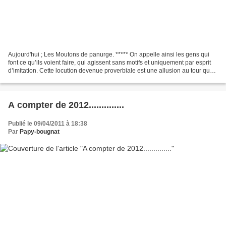
Aujourd'hui ; Les Moutons de panurge. ***** On appelle ainsi les gens qui
font ce qu’ils voient faire, qui agissent sans motifs et uniquement par esprit
d’imitation. Cette locution devenue proverbiale est une allusion au tour que
Panurge joue à Dindenault...
A compter de 2012..............
Publié le 09/04/2011 à 18:38
Par
Papy-bougnat