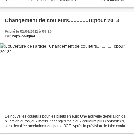
à la place du billet. Y seriez-vous favorable? *************** La Monnaie de
Paris, établissement public...
Changement de couleurs.............!!:pour 2013
Publié le 01/04/2011 à 08:16
Par
Papy-bougnat
De nouvelles couleurs pour les billets en euro Une nouvelle génération de
billets en euros, aux motifs inchangés mais aux couleurs plus contrastées,
sera dévoilée prochainement par la BCE. Aprés la prévision de faire évoluer
les billets de 5 euros en...