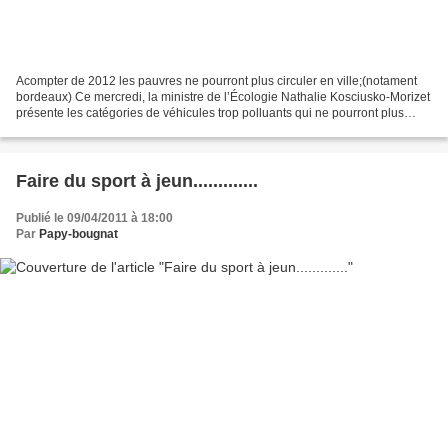
Acompter de 2012 les pauvres ne pourront plus circuler en ville;(notament
bordeaux) Ce mercredi, la ministre de l’Écologie Nathalie Kosciusko-Morizet
présente les catégories de véhicules trop polluants qui ne pourront plus
circuler dans huit agglomérations...
Faire du sport à jeun.............
Publié le 09/04/2011 à 18:00
Par
Papy-bougnat