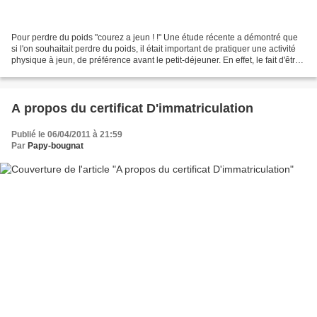
Pour perdre du poids "courez a jeun ! !" Une étude récente a démontré que
si l'on souhaitait perdre du poids, il était important de pratiquer une activité
physique à jeun, de préférence avant le petit-déjeuner. En effet, le fait d'être
à jeun permet d'optimiser...
A propos du certificat D'immatriculation
Publié le 06/04/2011 à 21:59
Par
Papy-bougnat