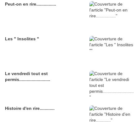
Peut-on en rire................
Les " Insolites "
Le vendredi tout est
permis.........................
Histoire d'en rire............